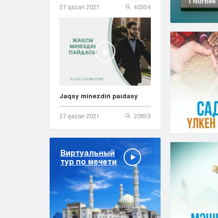
| Nurbek
27 qazan 2021
40354
Jaqsy minezdiń paıdasy
27 qazan 2021
20853
Виртуальный
тур по мечети