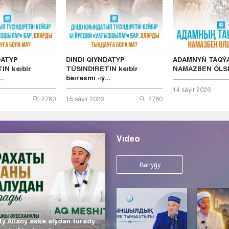
DATYP
DINDI QIYNDATYP
ADAMNYŃ TAQÝ
IN keıbir
TÚSINDIRETIN keıbir
NAMAZBEN ÓLS
..
beıresmı «ý...
14 sáýіr 2026
2780
15 sáýіr 2026
2780
Vıdeo
Barlyǵy
ty Allany eske alýdan turady