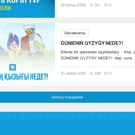
03 tamyz 2026
321
0
Ǵıbratnama
DÚNIENIŃ QYZYǴY NEDE?!
Ertede bir qarııadan aýyldastary: - Kóp, 
DÚNIENIŃ QYZYǴY NEDE?!- dep, sura...
31 shіlde 2026
463
0
Barlyq maqalalar