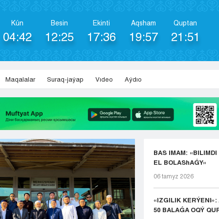
Kún
Besіn
Ekіntі
Aqsham
Quptan
04:42
12:25
17:36
19:57
21:51
Maqalalar
Suraq-jaýap
Vıdeo
Aýdıo
BAS IMAM: «BILIMDI
EL BOLAShAǴY»
06 tamyz 2026
«IZGILIK KERÝENI»
50 BALAǴA OQÝ QUR