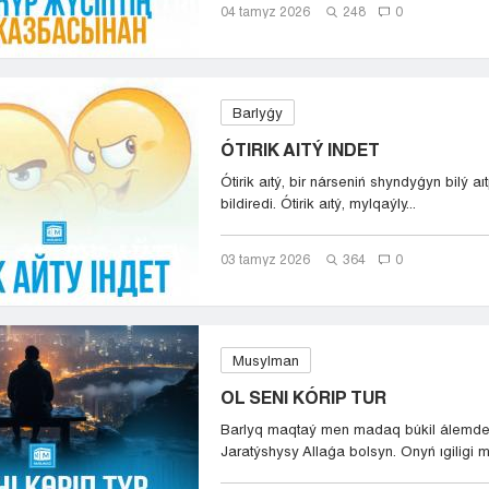
04 tamyz 2026
248
0
Barlyǵy
ÓTIRIK AITÝ INDET
Ótirik aıtý, bir nárseniń shyndyǵyn bilý a
bildiredi. Ótirik aıtý, mylqaýly...
03 tamyz 2026
364
0
Musylman
OL SENI KÓRIP TUR
Barlyq maqtaý men madaq búkil álemde
Jaratýshysy Allaǵa bolsyn. Onyń ıgiligi m