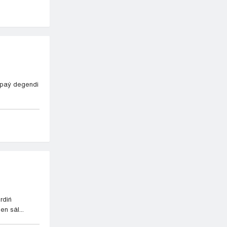
ıtpaý degendi
rdiń
en sál...