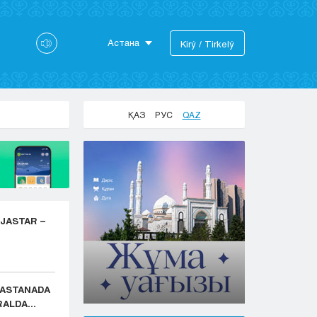
Астана
Kіrý / Tіrkelý
Astana
Almaty
Aktaý
ҚАЗ
РУС
QAZ
Aktobe
Atyraý
Jezkazgan
Karaganda
Kokshetaý
Kostanaı
 JASTAR –
Kyzylorda
Pavlodar
Petropavlovsk
Semeı
: ASTANADA
Taldykorgan
ALDA...