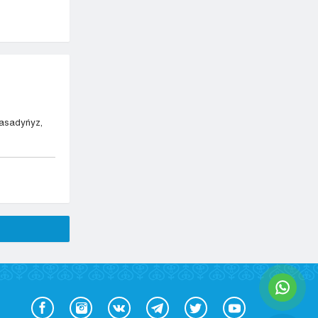
jasadyńyz,