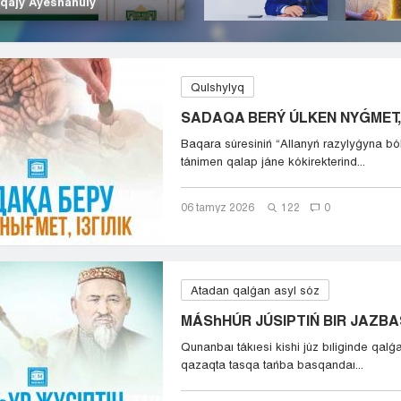
 qajy Áýeshanuly
Qulshylyq
SADAQA BERÝ ÚLKEN NYǴMET, 
Baqara súresiniń “Allanyń razylyǵyna bó
tánimen qalap jáne kókirekterind...
06 tamyz 2026
122
0
Atadan qalǵan asyl sóz
MÁShHÚR JÚSIPTIŃ BIR JAZB
Qunanbaı tákıesi kishi júz bıliginde qalǵa
qazaqta tasqa tańba basqandaı...