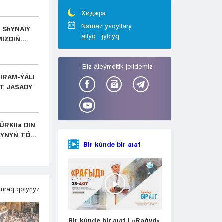
Taraz
Týrkestan
Хиджра
Ýralsk
Namaz ýaqyttary
E ShYNAIY
aılyq
jyldyq
Ýst-Kamenogorsk
IZDIŃ...
Shymkent
Bіz áleýmettіk jelіdemіz
IRAM-ÝÁLI
AT JASADY
RKIIa DIN
YNYŃ TÓ...
Bir kúnde bir aıat
uraq qoıyńyz
Bir kúnde bir aıat | «Raǵyd»