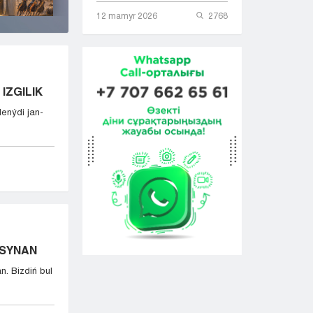
12 mamyr 2026
2768
IZGILIK
lenýdi jan-
ASYNAN
n. Bizdiń bul