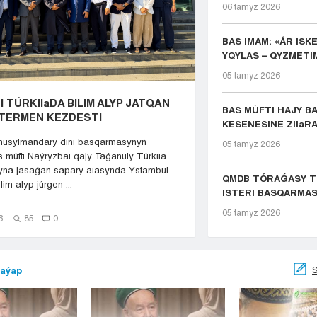
06 tamyz 2026
BAS IMAM: «ÁR ISK
YQYLAS – QYZMETIM
05 tamyz 2026
 TÚRKIIaDA BILIM ALYP JATQAN
BAS MÚFTI HAJY BA
TERMEN KEZDESTI
KESENESINE ZIIaR
usylmandary dinı basqarmasynyń
05 tamyz 2026
s múftı Naýryzbaı qajy Taǵanuly Túrkııa
yna jasaǵan sapary aıasynda Ystambul
QMDB TÓRAǴASY TÚ
im alyp júrgen ...
ISTERI BASQARMAS
05 tamyz 2026
6
85
0
S
jaýap