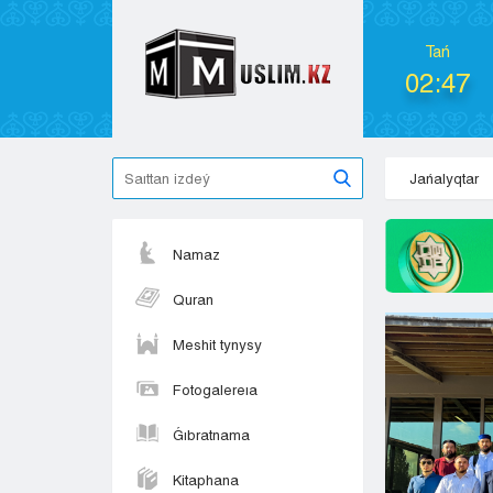
Tań
02:47
Jańalyqtar
Namaz
Quran
Meshit tynysy
Fotogalereıa
Ǵıbratnama
Kitaphana