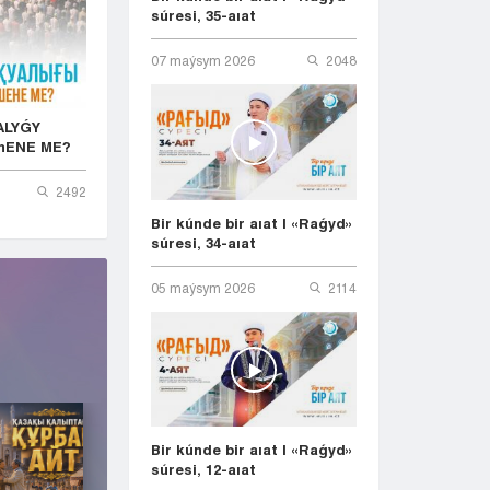
súresi, 35-aıat
07 maýsym 2026
2048
ALYǴY
hENE ME?
2492
Bir kúnde bir aıat | «Raǵyd»
súresi, 34-aıat
05 maýsym 2026
2114
Bir kúnde bir aıat | «Raǵyd»
súresi, 12-aıat