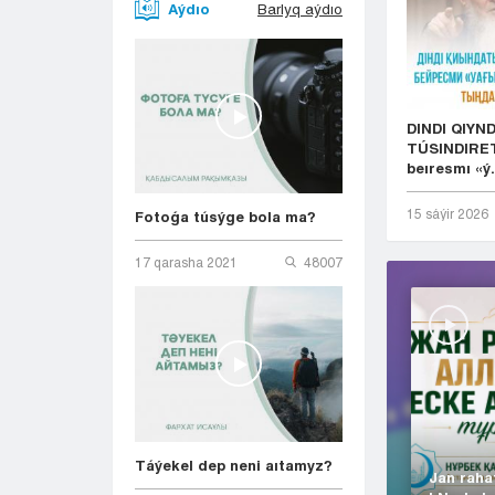
Aýdıo
Barlyq aýdıo
DINDI QIYN
TÚSINDIRET
beıresmı «ý.
15 sáýіr 2026
Fotoǵa túsýge bola ma?
17 qarasha 2021
48007
Táýekel dep neni aıtamyz?
Jan raha