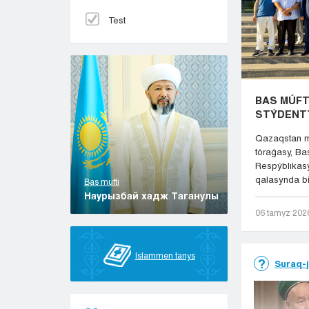
Test
BAS MÚFTI
STÝDENT
Qazaqstan m
tóraǵasy, Ba
Respýblıkas
qalasynda bil
Bas mufti
Наурызбай хадж Таганулы
06 tamyz 202
Islammen tanys
Suraq-