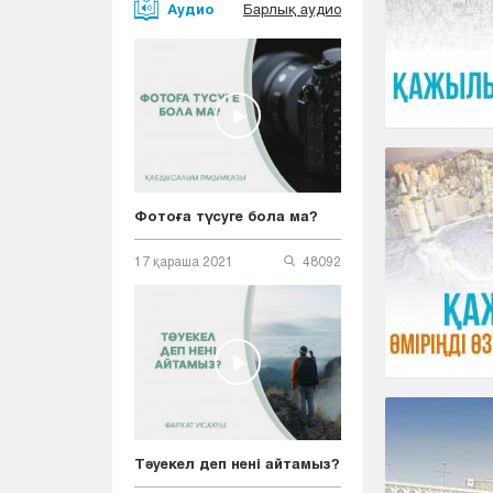
Аудио
Барлық аудио
Фотоға түсуге бола ма?
17 қараша 2021
48092
Тәуекел деп нені айтамыз?