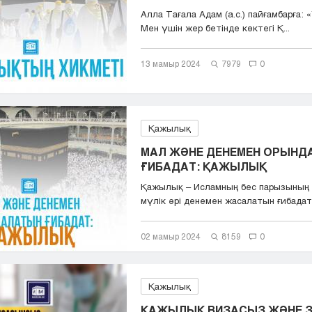
Aлла Tағала Адам (a.с.) пайғамбарға: 
Мен үшін жер бетінде көктегі Қ...
13 мамыр 2024
7979
0
Қажылық
МАЛ ЖӘНЕ ДЕНЕМЕН ОРЫНД
ҒИБАДАТ: ҚАЖЫЛЫҚ
Қажылық – Исламның бес парызының б
мүлік әрі денемен жасалатын ғибадат. 
02 мамыр 2024
8159
0
Қажылық
ҚАЖЫЛЫҚ ВИЗАСЫЗ ЖӘНЕ 