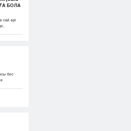
ҒА БОЛА
 сай әрі
...
асы бес
ге