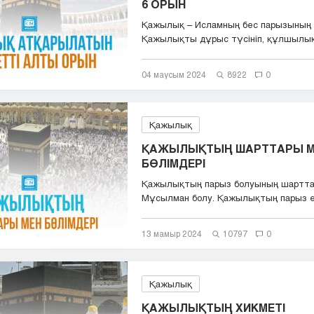
6 ОРЫН
Қажылық – Исламның бес парызының б
Қажылықты дұрыс түсініп, құлшылықт
04 маусым 2024
8922
0
Қажылық
ҚАЖЫЛЫҚТЫҢ ШАРТТАРЫ М
БӨЛІМДЕРІ
Қажылықтың парыз болуының шартта
Мұсылман болу. Қажылықтың парыз ек
Балиға...
13 мамыр 2024
10797
0
Қажылық
ҚАЖЫЛЫҚТЫҢ ХИКМЕТІ