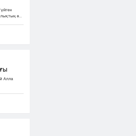
Түйген
лықтың ө...
ЫҒЫ
ей Алла