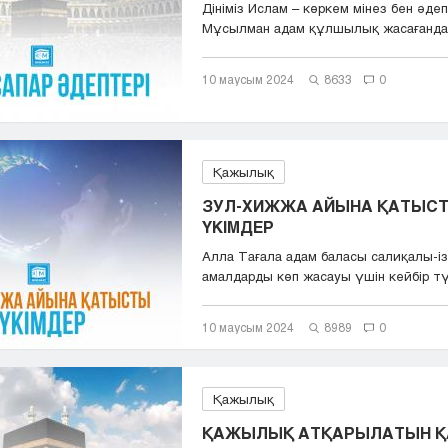
Дініміз Ислам – көркем мінез бен әдепт
Мұсылман адам құлшылық жасағанда,&
10 маусым 2024
8633
0
Қажылық
ЗУЛ-ХИЖЖА АЙЫНА ҚАТЫС
ҮКІМДЕР
Алла Тағала адам баласы салиқалы-із
амалдарды көп жасауы үшін кейбір тү
күндер...
10 маусым 2024
8989
0
Қажылық
ҚАЖЫЛЫҚ АТҚАРЫЛАТЫН Қ