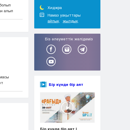
Тараз
болып
Туркестан
Хиджра
ан алып
Уральск
Намаз уақыттары
айлық
жылдық
Усть-Каменогорск
Шымкент
Біз әлеуметтік желідеміз
рмасы
ет
Бір күнде бір аят
Бір күнде бір аят |