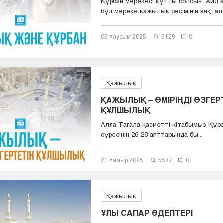
Құрбан мерекесі құтты болсын! Айд ал
бұл мереке қажылық рәсімінің аяқталу
05 маусым 2025
5129
0
Қажылық
ҚАЖЫЛЫҚ – ӨМІРІҢДІ ӨЗГЕР
ҚҰЛШЫЛЫҚ
Алла Тағала қасиетті кітабымыз Құр
сүресінің 26-28 аяттарында бы...
21 мамыр 2025
5537
0
Қажылық
ҰЛЫ САПАР ӘДЕПТЕРІ