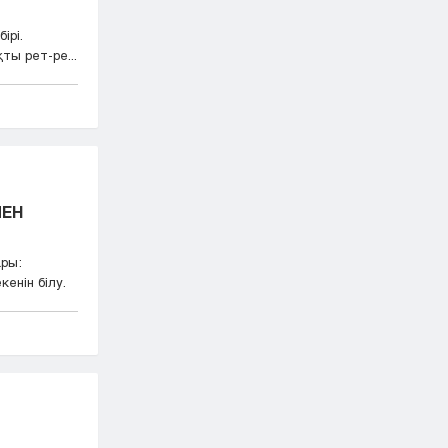
ірі.
ы рет-ре...
ЕН
ры:
енін білу.