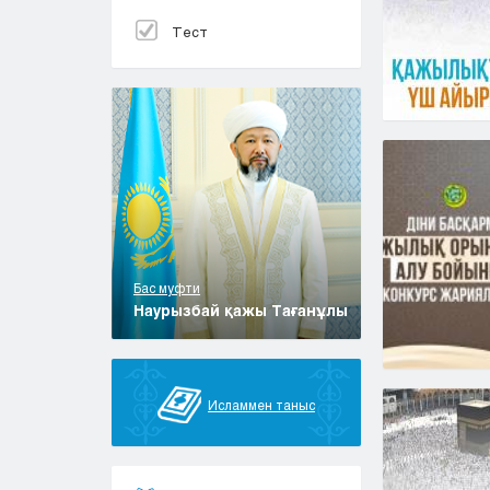
Тест
Бас муфти
Наурызбай қажы Тағанұлы
Исламмен таныс