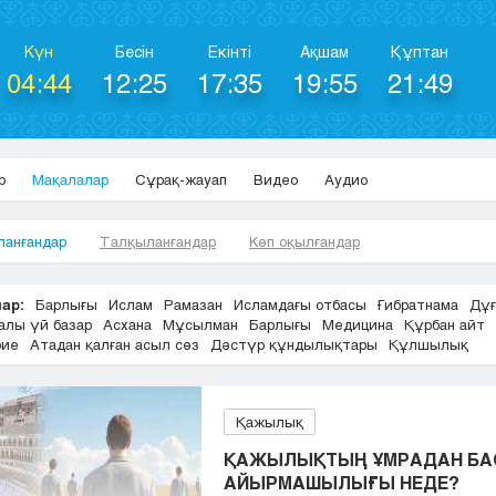
Күн
Бесін
Екінті
Ақшам
Құптан
04:44
12:25
17:35
19:55
21:49
р
Мақалалар
Сұрақ-жауап
Видео
Аудио
ланғандар
Талқыланғандар
Көп оқылғандар
ар:
Барлығы
Ислам
Рамазан
Исламдағы отбасы
Ғибратнама
Дұғ
алы үй базар
Асхана
Мұсылман
Барлығы
Медицина
Құрбан айт
бие
Атадан қалған асыл сөз
Дәстүр құндылықтары
Құлшылық
Қажылық
ҚАЖЫЛЫҚТЫҢ ҰМРАДАН БА
АЙЫРМАШЫЛЫҒЫ НЕДЕ?