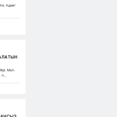
«Уа, Адам!
АЛАТЫН
ірі. Мал-
Һ...
ЗАҢСЫЗ