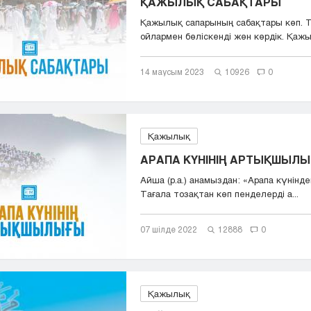
ҚАЖЫЛЫҚ САБАҚТАРЫ
Қажылық сапарының сабақтары көп. 
ойлармен бөліскенді жөн көрдік. Қажы
14 маусым 2023
10926
0
Қажылық
АРАПА КҮНІНІҢ АРТЫҚШЫЛ
Айша (р.а.) анамыздан: «Арапа күнінд
Тағала тозақтан көп пенделерді а...
07 шілде 2022
12888
0
Қажылық