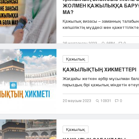
ЖОЛМЕН ҚАЖЫЛЫҚҚА БАРУ
МА?
Қажылық визасы – заманның талабына
көпшіліктің мүддесі мен қажеттіліктері
26 желтоқсан 2023
9684
0
Қажылық
ҚАЖЫЛЫҚТЫҢ ХИКМЕТТЕРІ
Жағдайы жеткен әрбір мұсылман бал
парыздың бірі қажылық міндетін өтеу
құлшыныс...
20 маусым 2023
10931
0
Қажылық