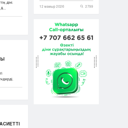
ің діні.
12 мамыр 2026
2799
...
ТЫ
гі
ндерді,
АСИЕТТІ