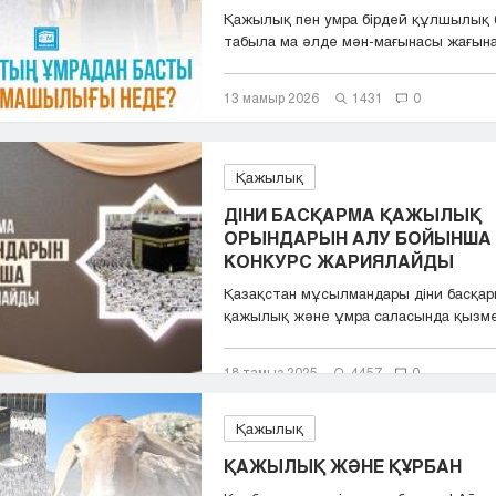
Қажылық пен умра бірдей құлшылық 
табыла ма әлде мән-мағынасы жағын
қараған...
13 мамыр 2026
1431
0
Қажылық
ДІНИ БАСҚАРМА ҚАЖЫЛЫҚ
ОРЫНДАРЫН АЛУ БОЙЫНША
КОНКУРС ЖАРИЯЛАЙДЫ
Қазақстан мұсылмандары діни басқа
қажылық және ұмра саласында қызм
көрсететін тә...
18 тамыз 2025
4457
0
Қажылық
ҚАЖЫЛЫҚ ЖӘНЕ ҚҰРБАН