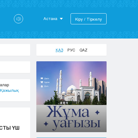
Астана
Кіру / Тіркелу
Астана
Алматы
Актау
ҚАЗ
РУС
QAZ
Актобе
Атырау
Жезказган
Караганда
алар
Кокшетау
Қажылық
Костанай
Кызылорда
Павлодар
Петропавловск
Семей
СТЫ ҮШ
Талдыкорган