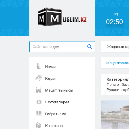
Таң
02:50
Жаңалықта
Жаңа жария
Намаз
Құран
Категориял
Тәпсір
Бал
Рухани тәр
Мешіт тынысы
Фотогалерея
Ғибратнама
Кітапхана