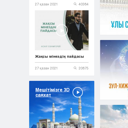
27 қазан 2021
40384
Жақсы мінездің пайдасы
27 қазан 2021
20875
Мешітімізге 3D
саяхат