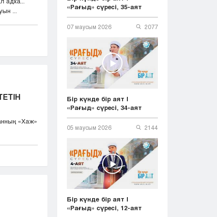
 адха...
«Рағыд» сүресі, 35-аят
ын ...
07 маусым 2026
2077
ТЕТІН
Бір күнде бір аят |
«Рағыд» сүресі, 34-аят
анның «Хаж»
05 маусым 2026
2144
Бір күнде бір аят |
«Рағыд» сүресі, 12-аят