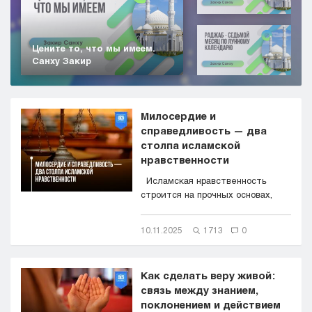
Цените то, что мы имеем.
Санху Закир
Милосердие и
справедливость — два
столпа исламской
нравственности
Исламская нравственность
строится на прочных основах,
главные из которых &mdas...
10.11.2025
1713
0
Как сделать веру живой:
связь между знанием,
поклонением и действием