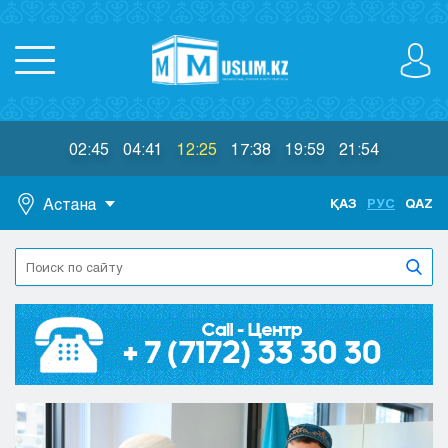
02:45
04:41
12:25
17:38
19:59
21:54
Астана
ҚАЗ
РУС
QAZ
Астана
Алматы
Актау
Актобе
Атырау
Жезказган
Караганда
Кокшетау
Костанай