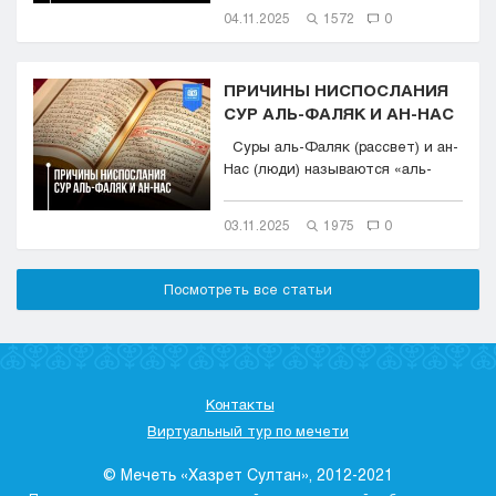
04.11.2025
1572
0
ПРИЧИНЫ НИСПОСЛАНИЯ
СУР АЛЬ-ФАЛЯК И АН-НАС
Суры аль-Фаляк (рассвет) и ан-
Нас (люди) называются «аль-
Му‘аввиза...
03.11.2025
1975
0
Посмотреть все статьи
Контакты
Виртуальный тур по мечети
© Мечеть «Хазрет Султан», 2012-2021