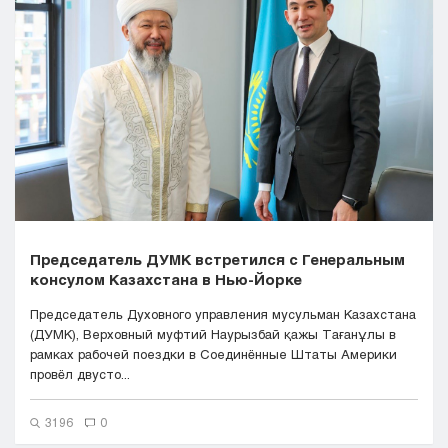
Кызылорда
Павлодар
Петропавловск
Семей
Талдыкорган
Тараз
Туркестан
Уральск
Усть-Каменогорск
Шымкент
Председатель ДУМК встретился с Генеральным
консулом Казахстана в Нью-Йорке
Председатель Духовного управления мусульман Казахстана
(ДУМК), Верховный муфтий Наурызбай қажы Тағанұлы в
рамках рабочей поездки в Соединённые Штаты Америки
провёл двусто...
3196
0