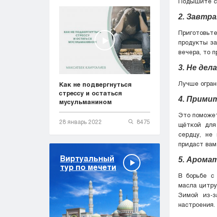
Подышите св
2. Завтра
Приготовьт
продукты за
вечера, то 
3. Не де
Лучше огран
Как не подвергнуться
стрессу и остаться
4. Прими
мусульманином
Это поможет
28 январь 2022
8475
щёткой для
сердцу, не
придаст вам
Виртуальный
5. Арома
тур по мечети
В борьбе с
масла цитру
Зимой из-з
настроения.