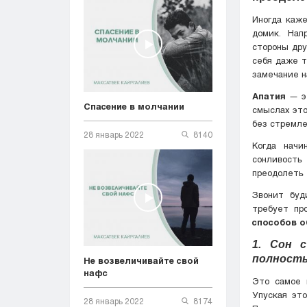
Иногда каже
домик. Нап
стороны дру
себя даже т
замечание н
Апатия
— эт
Спасение в молчании
смыслах это
без стремле
28 январь 2022
8140
Когда начи
сонливость
преодолеть 
Звонит буд
требует пр
способов о
1. Сон 
полност
Не возвеличивайте свой
нафс
Это самое 
Упуская эт
28 январь 2022
8174