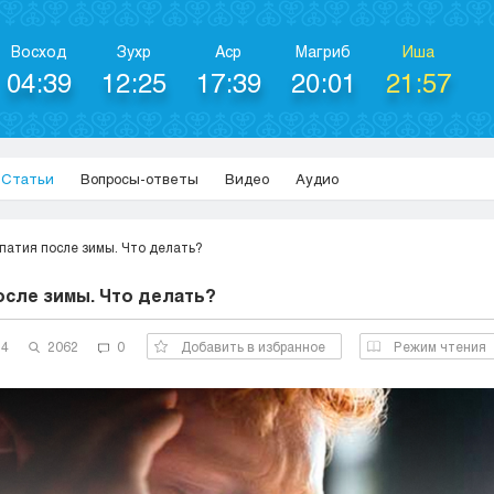
Восход
Зухр
Аср
Магриб
Иша
04:39
12:25
17:39
20:01
21:57
Статьи
Вопросы-ответы
Видео
Аудио
патия после зимы. Что делать?
осле зимы. Что делать?
24
2062
0
Добавить в избранное
Режим чтения