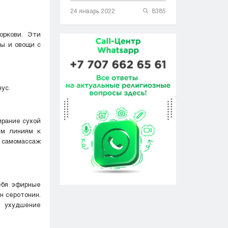
24 январь 2022
8385
оркови. Эти
ты и овощи с
ус.
ирание сухой
ым линиям к
 самомассаж
ебя эфирные
н серотонин.
и ухудшение