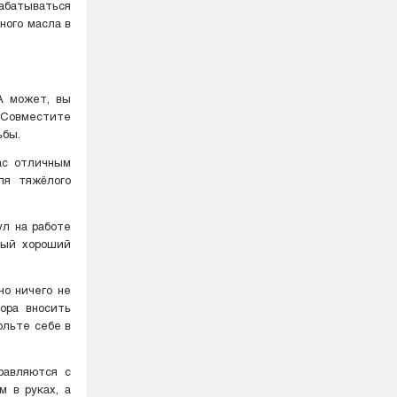
рабатываться
ного масла в
 А может, вы
? Совместите
ьбы.
ас отличным
ля тяжёлого
ул на работе
ный хороший
но ничего не
ора вносить
ольте себе в
равляются с
м в руках, а