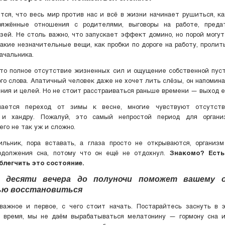
тся, что весь мир против нас и всё в жизни начинает рушиться, к
ряжённые отношения с родителями, выговоры на работе, преда
зей. Не столь важно, что запускает эффект домино, но порой могу
акие незначительные вещи, как пробки по дороге на работу, проли
ачальника.
о полное отсутствие жизненных сил и ощущение собственной пуст
го слова. Апатичный человек даже не хочет лить слёзы, он напомин
ния и целей. Но не стоит расстраиваться раньше времени — выход е
нается переход от зимы к весне, многие чувствуют отсутств
 и хандру. Пожалуй, это самый непростой период для органи
его не так уж и сложно.
ильник, пора вставать, а глаза просто не открываются, организм
одолжения сна, потому что он ещё не отдохнул.
Знакомо? Есть
блегчить это состояние.
с десяти вечера до полуночи поможет вашему о
ью восстановиться
важное и первое, с чего стоит начать. Постарайтесь заснуть в э
о время, мы не даём вырабатываться мелатонину — гормону сна и