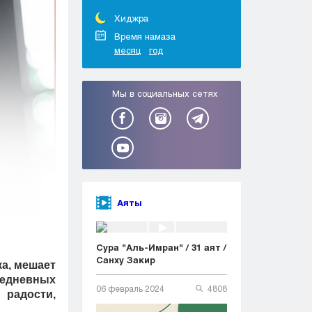
Тараз
Туркестан
Хиджра
Уральск
Время намаза
месяц
год
Усть-Каменогорск
Шымкент
Мы в социальных сетях
Аяты
Сура "Аль-Имран" / 31 аят /
Санху Закир
ка, мешает
седневных
06 февраль 2024
4808
 радости,