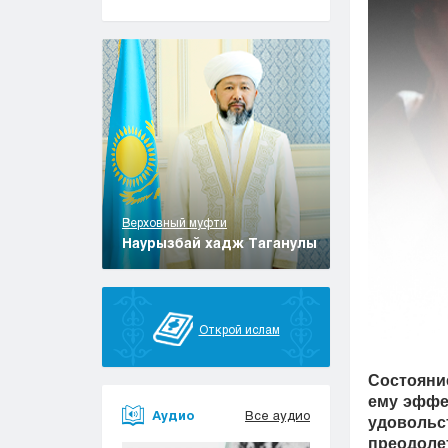
Верховный муфти
Наурызбай хадж Таганулы
Открой ислам
Состояние
ему эффе
Аудио
Все аудио
удовольс
преодолет