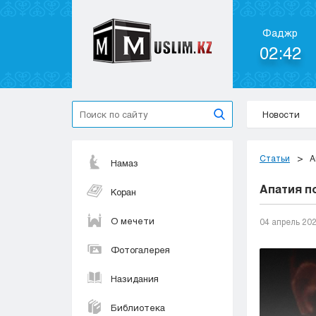
Фаджр
02:42
Новости
Статьи
А
Намаз
Апатия п
Коран
О мечети
04 апрель 20
Фотогалерея
Назидания
Библиотека