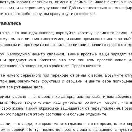
вствуем аромат апельсина, лимона и лайма, начинает активно вы
а значит, и настроение улучшается! Добавьте несколько капель эфир
риготовьте себе ванну, вы сразу ощутите эффект!
шевитесь
о-то, что вас вдохновляет, нарисуйте картину, напишите стихи.
зиму немного лишних килограммов, и самое время заняться спортом
полезным и переходите на правильное питание, начните просто с ход
ом, необходимо чем-то увлечься. Такие простые вещи зарядят в
м и придадут сил. Кажется, что это слишком простой совет д
состояния, но поверьте, это работает! Просто начните!
те ничего серьёзного при переходе от зимы к весне. Возьмите отг
 три дня, закупитесь фруктами и овощами и дайте себе полноцен
вив все рутинные дела.
зимы к весне — это время, когда организм истощён и нам абсолют
лать. Через такую «лень» наш умнейший организм говорит, что п
 свою жизнь. Таким образом он защищается от переутомления. Позв
емного поддаться этому состоянию и больше отдыхайте.
азали, что люди, которые мало отдыхают в это время, плохо сп
ом и весной. Но тут важно не просто лежать на диване с пульто