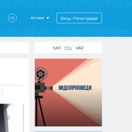
Астана
Вход / Регистрация
Астана
Алматы
Актау
ҚАЗ
РУС
QAZ
Актобе
Атырау
Жезказган
Караганда
Кокшетау
Костанай
Кызылорда
Павлодар
Петропавловск
Семей
Талдыкорган