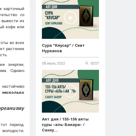
ак карточный
тельство со
т вывести из
тый кофе или
оты во всех
Сура "Кяусар" / Сеит
ает растение
Нурканов
сть.
08 июль 2022
6207
ие энергии,
зма. Однако
 настойчиво
 несколько
рганизму
Аят дня / 155-156 аяты
суры «аль-Бакара» /
тот период.
Санху...
 молодости.