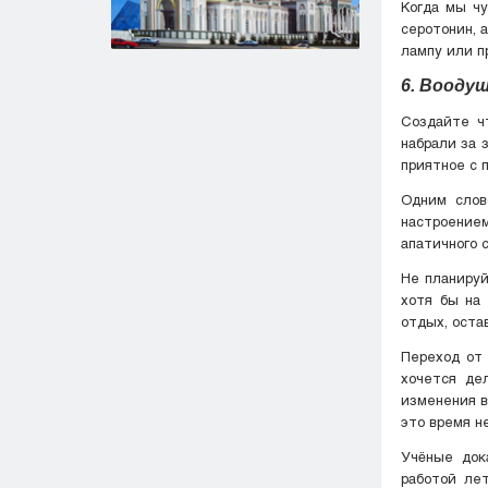
Когда мы чу
серотонин, 
лампу или п
6. Вооду
Создайте чт
набрали за 
приятное с 
Одним слов
настроение
апатичного 
Не планируй
хотя бы на
отдых, оста
Переход от 
хочется де
изменения в
это время н
Учёные док
работой лет