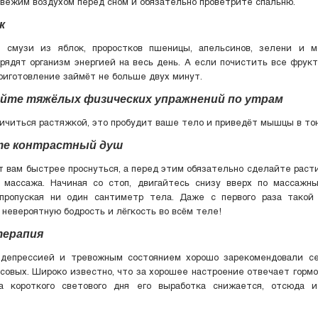
ежим воздухом перед сном и обязательно проветрите спальню.
к
е смузи из яблок, проростков пшеницы, апельсинов, зелени и м
рядят организм энергией на весь день. А если почистить все фрук
приготовление займёт не больше двух минут.
лайте тяжёлых физических упражнений по утрам
ичиться растяжкой, это пробудит ваше тело и приведёт мышцы в тон
те контрастный душ
 вам быстрее проснуться, а перед этим обязательно сделайте раст
 массажа. Начиная со стоп, двигайтесь снизу вверх по массажн
 пропуская ни один сантиметр тела. Даже с первого раза такой
 невероятную бодрость и лёгкость во всём теле!
терапия
 депрессией и тревожным состоянием хорошо зарекомендовали с
совых. Широко известно, что за хорошее настроение отвечает гормо
а короткого светового дня его выработка снижается, отсюда 