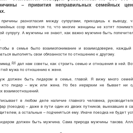
ричины – привития неправильных семейных цен
х.
 причины разногласия между супругами, приходишь к выводу, ч
емейных ссор является то, что многие женщины не хотят понимать
ой супругу. А мужчины не знают, как важно мужчине быть попечите
.
чтобы в семье было взаимопонимание и взаимодоверие, каждый 
аться выполнять свои обязанности по отношению к другому.
ношения в ней. Вот некоторые
стей мужа по отношению к жене.
уж должен быть лидером в семье, главой. Я вижу много семей
, кто лидер – муж или жена. Но без иерархии не бывает ни 
их взаимоотношений.
писывает в любом деле наличие главного человека, руководителя
фар (поездка) – даже в пути один из двоих путников, выехавших в с
дителем, а остальные – подчиняться ему. Иначе поездка не будет ус
лидером должен быть мужчина. Сама природа мужчины такова. Алла