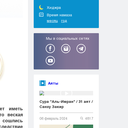
Тараз
Туркестан
Хиджра
Уральск
Время намаза
месяц
год
Усть-Каменогорск
Шымкент
Мы в социальных сетях
Аяты
Сура "Аль-Имран" / 31 аят /
Санху Закир
ет иметь
то веская
06 февраль 2024
4817
 сошлись
следствие