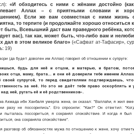
сл):
«И обходитесь с ними с жёнами достойно (ка
елевает Аллах – с приятными словами и хор
шением). Если же вам совместная с ними жизнь 
иятна, то терпите (и продолжайте хорошо относиться к
т быть, Всевышний даст вам праведного ребёнка, ко
дует вас), так как, может быть, что-либо вам и нелюби
х дал в этом великое благо»
(«Сафват ат-Тафасир», сур
: 19)
асри (да будет доволен им Аллах) говорил об отношении к супруге:
нишься, будь для неё и отцом, и матерью, и братом, пото
воих отца, маму, брата... и они её доверили тебе именем Аллах
 своей супругой, то перед свидетелями подтверждаешь, что
ственность за неё. Но это не даёт тебе право оскорблять и 
над ней, ругать её и её родственников».
ма Ахмада ибн Ханбаля умерла жена, он сказал: "Валлаhи, я жил вме
ни разу не поссорились". Его спросили: "Как?" Он ответил: "Ког
и пыталась поссориться, я сохранял спокойствие. И когда я был
риться, она сохраняла спокойствие".
 разговор об обязанностях мужа по отношению к жене, хочу отмет