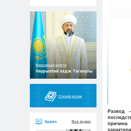
Верховный муфти
Наурызбай хадж Таганулы
Открой ислам
Развод 
последст
Аудио
Все аудио
причина
характер