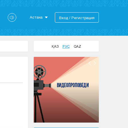
Астана
Вход / Регистрация
Астана
Алматы
Актау
ҚАЗ
РУС
QAZ
Актобе
Атырау
Жезказган
Караганда
Кокшетау
Костанай
Кызылорда
Павлодар
Петропавловск
Семей
Талдыкорган