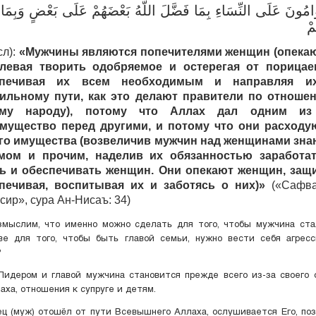
ّامُونَ عَلَى النِّسَاءِ بِمَا فَضَّلَ اللَّهُ بَعْضَهُمْ عَلَى بَعْضٍ وَبِمَا أ
مْ
сл):
«Мужчины являются попечителями женщин (опекаю
левая творить одобряемое и остерегая от порицае
спечивая их всем необходимым и направляя и
ильному пути, как это делают правители по отноше
ему народу), потому что Аллах дал одним из
мущество перед другими, и потому что они расходу
го имущества (возвеличив мужчин над женщинами зна
мом и прочим, наделив их обязанностью заработа
ь и обеспечивать женщин. Они опекают женщин, защ
печивая, воспитывая их и заботясь о них)»
(«Сафва
сир», сура Ан-Нисаъ: 34)
змыслим, что именно можно сделать для того, чтобы мужчина ста
ве для того, чтобы быть главой семьи, нужно вести себя агресси
?
Лидером и главой мужчина становится прежде всего из-за своего
аха, отношения к супруге и детям.
ц (муж) отошёл от пути Всевышнего Аллаха, ослушивается Его, по