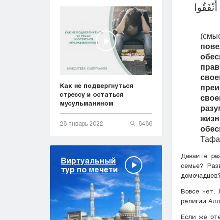
َنْفَقُوا
(смы
пове
обе
прав
сво
Как не подвергнуться
преи
стрессу и остаться
свое
мусульманином
разу
жизн
28 январь 2022
8486
обес
Тафа
Давайте ра
Виртуальный
семье? Раз
тур по мечети
домочадцев
Вовсе нет. 
религии Алл
Если же оте