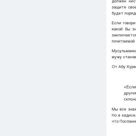
должен нес
защите свое
будет поряд
Если говори
какой бы з
заключаетс
почитаемой
Мусульманка
мужу станов
«Если
други
склон
Мы все знае
Но в хадисе