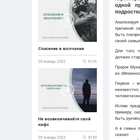
одной п
подростка
Анализируя
причиной с
быть покорн
своей семьи
Спасение в молчании
Для того, 
должен стар
28 январь 2022
8155
Пророк Мухаммад ﷺ дал нам советы, как строить семью и от
из обязанно
Первое – м
неизвестно
человеческ
Ислам пред
примеру, са
быть руково
Не возвеличивайте свой
нафс
А в семье 
сказал:
28 январь 2022
8183