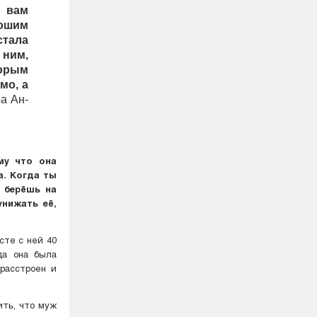
к вам
ошим
стала
 ним,
торым
мо, а
а Ан-
му что она
а. Когда ты
 берёшь на
унижать её,
сте с ней 40
да она была
 расстроен и
ить, что муж