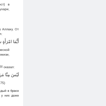
ст) в
ухари,
у Аллаху. От
Аллаха ﷺ сказал:
أَيُّمَا امْرَأَةٍ
веской
рмизи,
От Абу Хурайры (да будет доволен им Аллах) передаётся, что Посланник Аллаха ﷺ сказал:
لَيْسَ مِنَّا ‌مَن
175)
ждый в браке
о у них даже