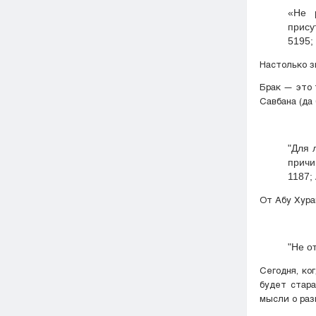
«Не 
прису
5195;
Настолько з
Брак — это 
"Для 
причи
1187;
"Не о
Сегодня, ко
будет стара
мысли о раз