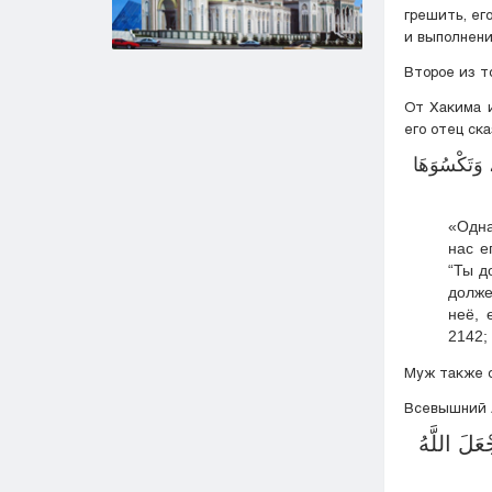
грешить, ег
и выполнени
Второе из т
От Хакима и
его отец ска
 وَتَكْسُوَهَا
«Одна
нас е
“Ты д
долже
неё, 
2142;
Муж также о
Всевышний А
َلَ اللَّهُ