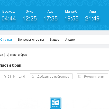
Восход
Зухр
Аср
Магриб
Иша
04:44
12:25
17:35
19:55
21:49
Статьи
Вопросы-ответы
Видео
Аудио
ак (не) спасти брак
спасти брак
2418
0
Добавить в избранное
Режим чтения