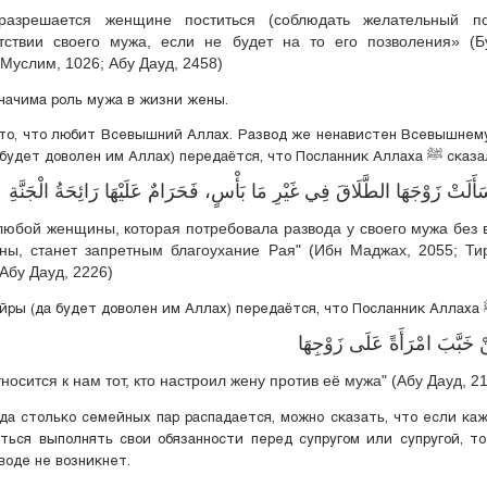
разрешается женщине поститься (соблюдать желательный по
тствии своего мужа, если не будет на то его позволения» (Б
 Муслим, 1026; Абу Дауд, 2458)
начима роль мужа в жизни жены.
то, что любит Всевышний Аллах. Развод же ненавистен Всевышнем
Савбана (да будет доволен им Аллах) передаётся, что Посланник 
 سَأَلَتْ زَوْجَهَا الطَّلَاقَ فِي غَيْرِ مَا بَأْسٍ، فَحَرَامٌ عَلَيْهَا رَائِحَةُ الْجَنَّةِ
любой женщины, которая потребовала развода у своего мужа без 
ны, станет запретным благоухание Рая" (Ибн Маджах, 2055; Ти
 Абу Дауд, 2226)
ْ ‌خَبَّبَ ‌امْرَأَةً ‌عَلَى ‌زَوْجِهَا
тносится к нам тот, кто настроил жену против её мужа" (Абу Дауд, 2
гда столько семейных пар распадается, можно сказать, что если ка
ться выполнять свои обязанности перед супругом или супругой, т
воде не возникнет.