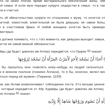
ти на своих плечах бремя материального обеспечения жены, обя
й семьи. И если муж передал супруге лидерство в семье, то в та
ка и счастья.
ть об обязательствах супруги по отношению к мужу, то хочется о
натной, известной, влиятельной ни была девушка, её самое боль
я в счастливом браке. И любой женщине хочется быть пример
 матерью.
 должна понимать, что с того момента, как девушка выходит замуж
ится её самой важной обязанностью.
От Абу Хурайры (да будет доволен им Аллах) передаётся, что Пророк ﷺ сказал:
 أَحَدًا أَنْ يَسْجُدَ لِأَحَدٍ لَأَمَرْتُ المَرْأَةَ أَنْ تَسْجُدَ لِزَوْجِهَا
 бы пришлось мне повелеть кому-нибудь из людей склониться
м в земном поклоне (помимо Аллаха), то я бы, конечно, велел ж
иться перед её мужем» (Тирмизи, 1159)
м, как Ислам возвеличивает соблюдение поста. Это весьма ценное
, который передаётся от Абу Хурайры (да будет доволен им Аллах),
что Посланник Аллаха ﷺ сказал:
ْأَةِ أَنْ تَصُومَ وَزَوْجُهَا شَاهِدٌ إِلَّا بِإِذْنِهِ