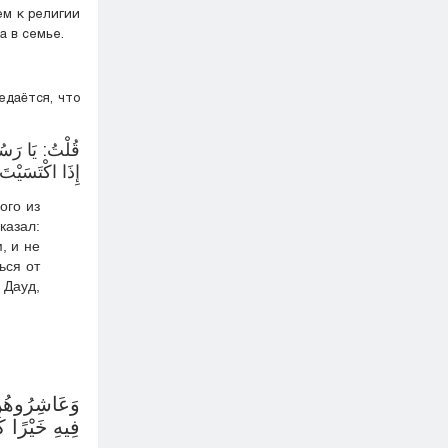
ем к религии
а в семье.
едаётся, что
قُلْتُ: يَا رَسُو
إِذَا اكْتَسَيْتَ،
ого из
казал:
, и не
ься от
 Дауд,
وَعَاشِرُوهُنّ
فِيهِ خَيْرًا كَ