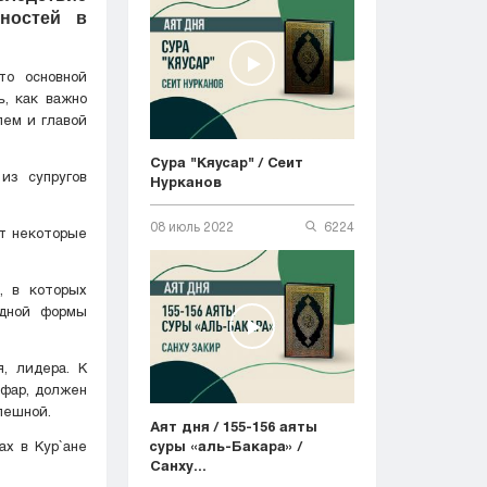
ностей в
то основной
, как важно
лем и главой
Сура "Кяусар" / Сеит
из супругов
Нурканов
08 июль 2022
6224
, в которых
одной формы
, лидера. К
афар, должен
пешной.
Аят дня / 155-156 аяты
суры «аль-Бакара» /
х в Кyр`ане
Санху...