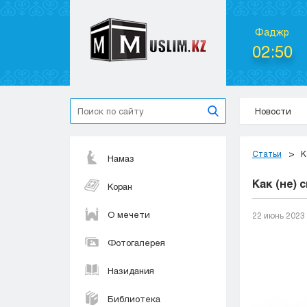
Фаджр
02:50
Новости
Статьи
К
Намаз
Как (не) 
Коран
О мечети
22 июнь 2023
Фотогалерея
Назидания
Библиотека