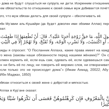
о дома не будут слушаться ни супруга, ни дети. Искренним отношени
ем обязательств по отношению к своей семье муж добивается почёт
ого, что муж обязан делать для своей супруги – обеспечивать её.
бн Му‘авии аль-Кушайри (да будет доволен ими обоими Аллах) пер
зал:
لَ اللَّهِ، مَا حَقُّ زَوْجَةِ أَحَدِنَا عَلَيْهِ؟، قَالَ: أَنْ تُطْعِمَهَا إِذَا طَعِمْتَ،
 أَوِ اكْتَسَبْتَ، وَلَا تَضْرِبِ الْوَجْهَ، وَلَا تُقَبِّحْ، وَلَا تَهْجُرْ إِلَّا فِي الْبَيْتِ
жды я спросил: “О Посланник Аллаха, какие права имеет на кажд
го жена (каковы наши обязанности перед нашими жёнами)?” Он с
олжен кормить её, если ешь сам, одевать её, если одеваешься сам
н ни бить её по лицу, ни говорить ей мерзких слов, ни отворачиват
если только это не происходит дома”» (Имам Ахмад, 20022; Абу
 Ибн Маджах, 1850)
бязан относиться к своей жене с добротой и мягкостью.
ллах в Кyр`ане сказал:
َ بِالْمَعْرُوفِ فَإِن كَرِهْتُمُوهُنَّ فَعَسَى أَن تَكْرَهُوا شَيْئًا وَيَجْع
ثِيرًا