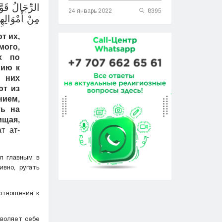
الرِّجَالُ قَوَ
24 январь 2022
8395
مِنْ أَمْوَالِهِ
т их,
мого,
х по
нию к
 них
ют из
нием,
ть на
ищая,
т ат-
л главным в
вно, ругать
 отношения к
зволяет себе