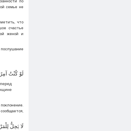
занности по
кой семье не
тметить, что
шое счастье
ной женой и
, послушание
لَوْ كُنْتُ آمِرًا
 перед
енщине
 поклонение.
 сообщается,
لَا يَحِلُّ لِلْمَر