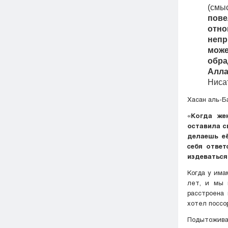
(смы
пов
отно
непр
може
обра
Алла
Нисаъ
Хасан аль-Б
«Когда же
оставила с
делаешь её
себя ответ
издеваться 
Когда у има
лет, и мы 
расстроена 
хотел поссо
Подытоживая