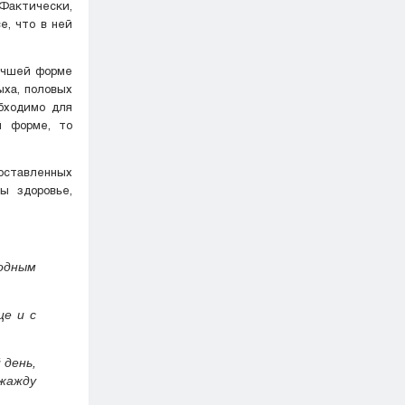
 Фактически,
е, что в ней
лучшей форме
ыха, половых
обходимо для
й форме, то
оставленных
ы здоровье,
одным
ще и с
 день,
жажду