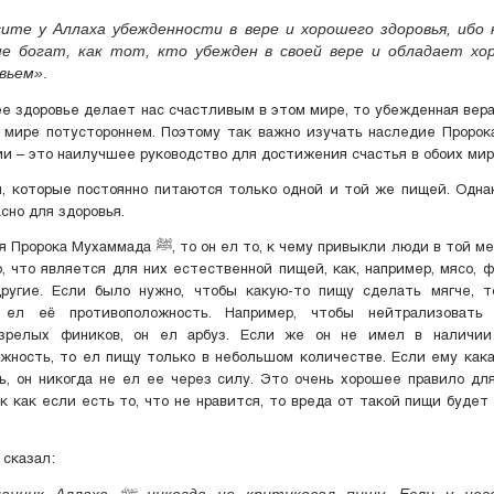
ите у Аллаха убежденности в вере и хорошего здоровья, ибо
е богат, как тот, кто убежден в своей вере и обладает хо
вьем»
.
е здоровье делает нас счастливым в этом мире, то убежденная вера
мире потустороннем. Поэтому так важно изучать наследие Пророка ﷺ, ибо е
и – это наилучшее руководство для достижения счастья в обоих мир
, которые постоянно питаются только одной и той же пищей. Одна
сно для здоровья.
ﷺ, то он ел то, к чему привыкли люди в той местности, где
о, что является для них естественной пищей, как, например, мясо, ф
ругие. Если было нужно, чтобы какую-то пищу сделать мягче, т
 зрелых фиников, он ел арбуз. Если же он не имел в наличии
жность, то ел пищу только в небольшом количестве. Если ему как
ь, он никогда не ел ее через силу. Это очень хорошее правило дл
ак как если есть то, что не нравится, то вреда от такой пищи будет
 сказал:
 ﷺ никогда не критиковал пищу. Если у него был