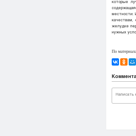
которые лу
содержащая
местности. 
качествам,
желудке пер
нужных усло
По материалам
Коммент