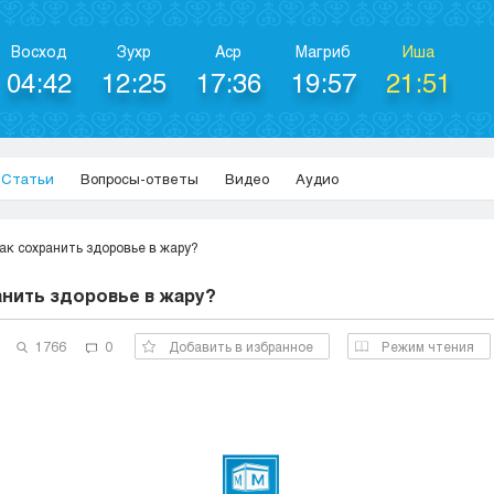
Восход
Зухр
Аср
Магриб
Иша
04:42
12:25
17:36
19:57
21:51
Статьи
Вопросы-ответы
Видео
Аудио
ак сохранить здоровье в жару?
анить здоровье в жару?
1766
0
Добавить в избранное
Режим чтения