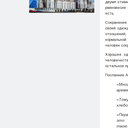
двумя этими
равновесие 
есть.
Сохранение 
своей одежд
отношений, 
нормальной
человек сох
Хорошее зд
человечест
остальное п
«Мно
врем
«Тому
хлебо
«Перв
это:
твою 