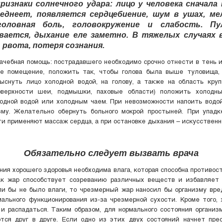
ризнаки солнечного удара: лицо у человека сначала 
еднеет, появляется сердцебиение, шум в ушах, ме
 головная боль, головокружение и слабость. Пу
ается, дыхание еле заметно. В тяжелых случаях
 рвота, потеря сознания.
ачебная помощь: пострадавшего необходимо срочно отнести в тень 
ое помещение, положить так, чтобы голова была выше туловища, 
ыснуть лицо холодной водой, на голову, а также на область кру
оверхности шеи, подмышки, паховые области) положить холодны
одной водой или холодным чаем. При невозможности напоить водой
зму. Желательно обернуть больного мокрой простыней. При упадк
и применяют массаж сердца, а при остановке дыхания – искусственн
Обязательно следует вызвать врача
ния хорошего здоровья необходима влага, которая способна противост
ак жар способствует созреванию различных веществ и избавляет 
ли бы не было влаги, то чрезмерный жар наносил бы организму вре
мального функционирования из-за чрезмерной сухости. Кроме того,
 и распадаться. Таким образом, для нормального состояния организм
тся друг в друге. Если одно из этих двух состояний начнет прео