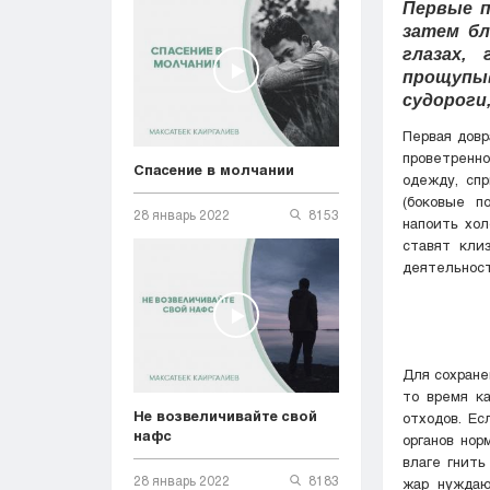
Первые п
затем бл
глазах,
прощупыв
судороги,
Первая довр
проветренн
Спасение в молчании
одежду, спр
(боковые п
28 январь 2022
8153
напоить хол
ставят кли
деятельност
Для сохране
то время к
Не возвеличивайте свой
отходов. Ес
нафс
органов нор
влаге гнить
28 январь 2022
8183
жар нуждаю