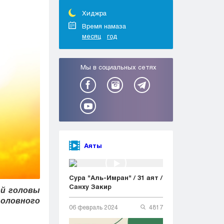
Тараз
Туркестан
Хиджра
Уральск
Время намаза
месяц
год
Усть-Каменогорск
Шымкент
Мы в социальных сетях
Аяты
Сура "Аль-Имран" / 31 аят /
Санху Закир
ой головы
головного
06 февраль 2024
4817