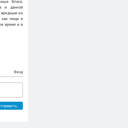
ные. Влага,
на и данной
ь вредным ее
 как пища в
ое время и в
Вход
тправить