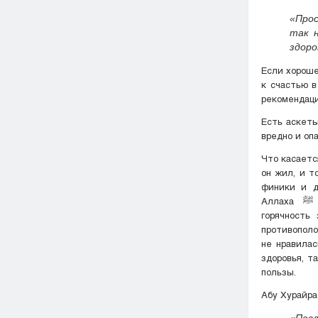
«Прос
так н
здоро
Если хороше
к счастью в 
рекомендаци
Есть аскеты
вредно и опа
Что касается Пророка Мухаммада 
он жил, и т
финики и д
Аллаха ﷺ ел её противоположность. Например, чтобы нейтрализовать чрезмерную
горячность
противополо
не нравилас
здоровья, т
пользы.
Абу Хурайра
«Посланник Аллаха