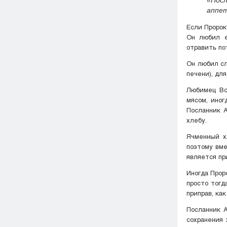
аппет
Если Пророку ﷺ предлагали еду, к которой он не привык, он не ел ее, но другим н
Он любил е
отравить по
Он любил сл
печени), дл
Любимец Всевышнего ﷺ любил есть хлеб с тем,
мясом, ино
Посланник Аллаха ﷺ положил финик на кусок хлеба и ска
хлебу.
Ячменный х
поэтому вме
является пр
Иногда Пророк Мухаммад ﷺ ел хлеб с уксусом 
просто тогд
приправ, ка
Посланник Аллаха ﷺ также любил есть сезонные фрукты,
сохранения 