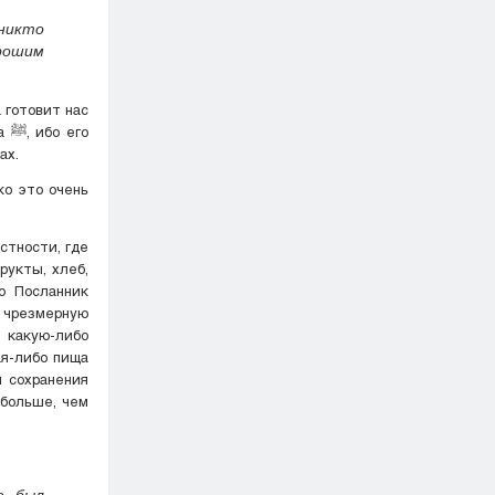
 никто
рошим
 готовит нас
го
ах.
ко это очень
рукты, хлеб,
о Посланник
 какую-либо
ая-либо пища
я сохранения
 больше, чем