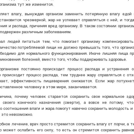
рганизма тут же изменится.
ляет влагу, вынуждая организм заменить потерянную влагу едой 
 становится чрезмерной, жар не успевает справляться с ней, и тогд
ения и распада, причиняя вред организму. В таком состоянии организ
подвержен различным заболеваниям.
вал людей питаться тем, что помогает организму компенсировать
личество потребляемой пищи не должно превышать того, что органи
бходимо для нормального функционирования. Иначе лишняя пища п
никновения болезней, вместо того, чтобы поддерживать здоровье.
 организме постоянно происходит процесс распада и устранения о
 происходит процесс распада, тем труднее жару справляться с отх
вает, эффективность пищеварения снижается. Если жар потухнет
оставленное человеку в этом мире, заканчивается.
ичина, почему человек старается сохранить свое нормальное здо
 своего конечного назначения (смерти), а вовсе не потому, что
о соотношения влаги и жара помогут навечно сохранить молодость и 
 это невозможно.
обное лечение, врач просто стремится сохранить влагу от порчи, а 
то может ослабить его силу, то есть он стремится сохранить равн