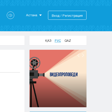
Астана
Вход / Регистрация
Астана
Алматы
Актау
ҚАЗ
РУС
QAZ
Актобе
Атырау
Жезказган
Караганда
Кокшетау
Костанай
Кызылорда
Павлодар
Петропавловск
Семей
Талдыкорган