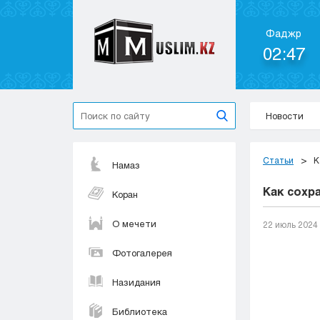
Фаджр
02:47
Новости
Статьи
К
Намаз
Как сохр
Коран
О мечети
22 июль 2024
Фотогалерея
Назидания
Библиотека