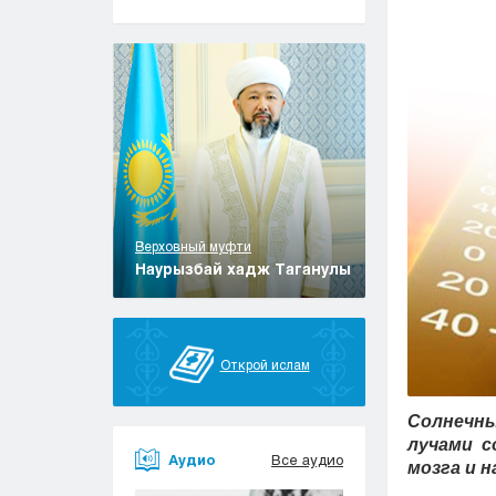
Верховный муфти
Наурызбай хадж Таганулы
Открой ислам
Солнечны
лучами с
Аудио
Все аудио
мозга и 