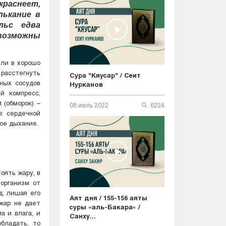
краснеет,
лькание в
льс едва
 возможны
или в хорошо
расстегнуть
Сура "Кяусар" / Сеит
пных сосудов
Нурканов
й компресс,
 (обморок) –
08 июль 2022
6224
е сердечной
ое дыхание.
оять жару, в
организм от
д, лишая его
Аят дня / 155-156 аяты
 жар не дает
суры «аль-Бакара» /
а и влага, и
Санху...
бладать, то