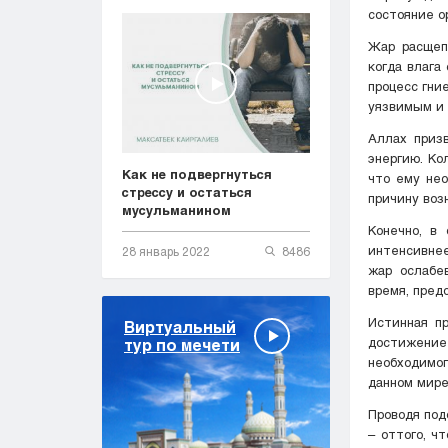
состояние о
Жар расщеп
когда влага
процесс гни
уязвимым и 
Аллах приз
энергию. Ко
Как не подвергнуться
что ему нео
стрессу и остаться
причину воз
мусульманином
Конечно, в
интенсивнее
28 январь 2022
8486
жар ослабе
время, пред
Истинная пр
Виртуальный
достижение
тур по мечети
необходимог
данном мире
Проводя под
– оттого, ч