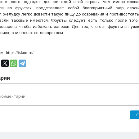
чше всего подходят для жителей этой страны, чем импортирован
ся во фруктах, представляет собой благоприятный жар сезо
И желудку легко довести такую пищу до созревания и противостоят
 если таковые имеются. Фрукты следует есть только после того,
еварена, чтобы избежать запоров. Для тех, кто ест фрукты в нужн
виях, они являются лекарством.
: https://islam.ru/
арии
О