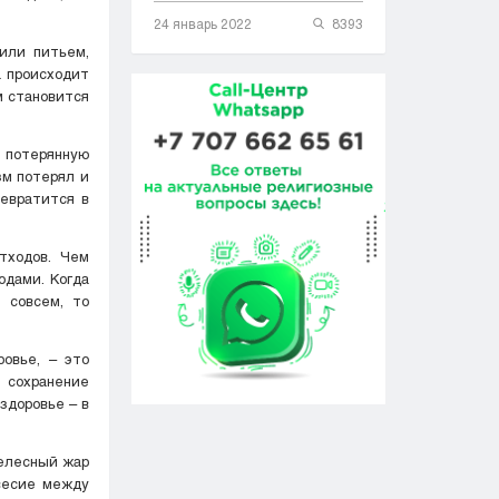
24 январь 2022
8393
или питьем,
а происходит
м становится
 потерянную
зм потерял и
ревратится в
тходов. Чем
одами. Когда
 совсем, то
ровье, – это
 сохранение
здоровье – в
телесный жар
овесие между