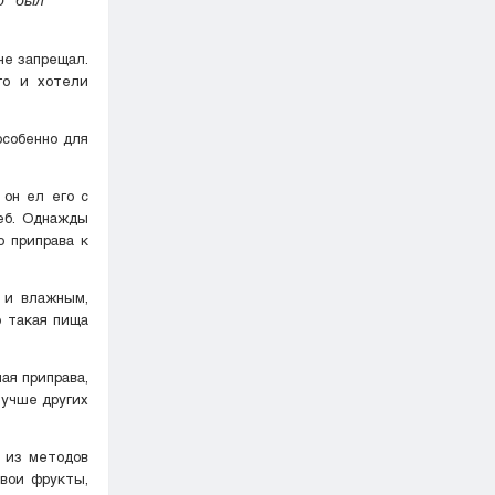
го и хотели
особенно для
еб. Однажды
 и влажным,
о такая пища
лучше других
свои фрукты,