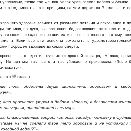
 условиями, точно так же, как Аллах уравновесил небеса и Землю.
и справедливость – это принципы, на чем держится Вселенная и вс
хорошего здоровья зависит от разумного питания и сохранения в 
ы, жилища, воздуха, сна, состояния бодрствования, активности, отд
устранения отходов из организма и всего остального, что ему не
 жизни. Если все эти аспекты сохранить в удовлетворительно
ранит хорошее здоровье до самой смерти.
оровье – это одна из лучших щедростей и наград Аллаха, пред
ву. Не зря мы так часто и так убежденно произносим: «Было б
риложится».
Посланник Аллаха ﷺ сказал:
гие люди обделены двумя милостями: здоровьем и своб
енем»
.
, кто проснется утром в добром здравии, в безопасном жили
м насущным, принадлежит весь мир»
.
ый благословенный вопрос, который зададут человеку в Судный
 "Разве мы не сделали твое тело здоровым и не устранили 
холодной водой?"»
.