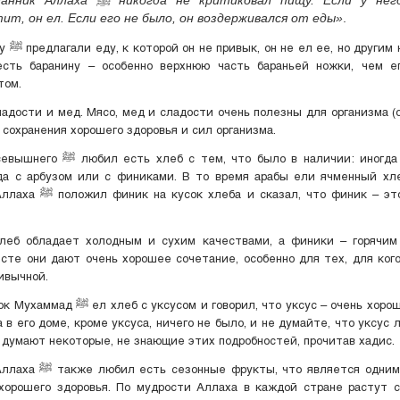
ит, он ел. Если его не было, он воздерживался от еды»
.
е запрещал.
сть баранину – особенно верхнюю часть бараньей ножки, чем е
том.
адости и мед. Мясо, мед и сладости очень полезны для организма (
я сохранения хорошего здоровья и сил организма.
 что было в наличии: иногда он ел его с
гда с арбузом или с финиками. В то время арабы ели ячменный хл
зал, что финик – это приправа к
леб обладает холодным и сухим качествами, а финики – горячим
сте они дают очень хорошее сочетание, особенно для тех, для ког
ивычной.
и говорил, что уксус – очень хорошая приправа,
а в его доме, кроме уксуса, ничего не было, и не думайте, что уксус 
к думают некоторые, не знающие этих подробностей, прочитав хадис.
 что является одним из методов
хорошего здоровья. По мудрости Аллаха в каждой стране растут 