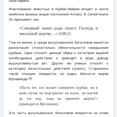
сына барана.
Жертвование животных в Курбан-байрам входит в число
наиболее важных видов поклонения Аллаху. В Своей Книге
Он призывает нас:
«Совершай намаз ради своего Господа и
закалывай жертву…» (108:2)
Тем не менее, в среде мусульманских богословов имеются
разногласия относительно обязательности совершения
курбана. Одни относят данный обряд к категории ваджиб
(необходимые действия) и приводят в виде довода
вышеупомянутый аят. Другие же учёные относят к
категории желательных действий (суннат). Сторонники
такой позиции опираются на хадис Милости миров
Мухаммада
ﷺ
:
«Пусть тот, кто желает совершить курбан, ни в
коем случае не подстригает ни волос, ни ногтей
до тех пор, пока не принесёт жертву!»
(приводится Муслимом).
Эта часть мусульманских богословов опирается на слова