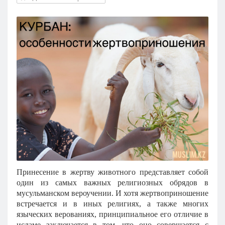
Кызылорда
Павлодар
Петропавловск
Семей
Талдыкорган
Тараз
Туркестан
Уральск
Усть-Каменогорск
Шымкент
Принесение в жертву животного представляет собой
один из самых важных религиозных обрядов в
мусульманском вероучении. И хотя жертвоприношение
встречается и в иных религиях, а также многих
языческих верованиях, принципиальное его отличие в
исламе заключается в том, что оно совершается с