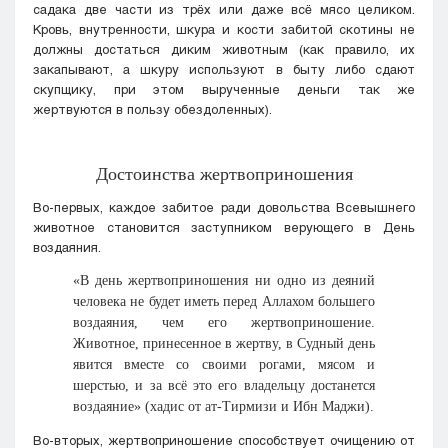
садака две части из трёх или даже всё мясо целиком.
Кровь, внутренности, шкура и кости забитой скотины не
должны достаться диким животным (как правило, их
закапывают, а шкуру используют в быту либо сдают
скупщику, при этом вырученные деньги так же
жертвуются в пользу обездоленных).
Достоинства жертвоприношения
Во-первых, каждое забитое ради довольства Всевышнего
животное становится заступником верующего в День
воздаяния.
«В день жертвоприношения ни одно из деяний
человека не будет иметь перед Аллахом большего
воздаяния, чем его жертвоприношение.
Животное, принесенное в жертву, в Судный день
явится вместе со своими рогами, мясом и
шерстью, и за всё это его владельцу достанется
воздаяние» (хадис от ат-Тирмизи и Ибн Маджи).
Во-вторых, жертвоприношение способствует очищению от