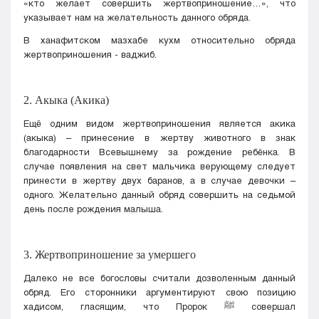
«кто желает совершить жертвоприношение…», что
указывает нам на желательность данного обряда.
В ханафитском мазхабе кухм относительно обряда
жертвоприношения - ваджиб.
2. Акыка (Акика)
Ещё одним видом жертвоприношения является акика
(акыка) – принесение в жертву животного в знак
благодарности Всевышнему за рождение ребёнка. В
случае появления на свет мальчика верующему следует
принести в жертву двух баранов, а в случае девочки –
одного. Желательно данный обряд совершить на седьмой
день после рождения малыша.
3. Жертвоприношение за умершего
Далеко не все богословы считали дозволенным данный
обряд. Его сторонники аргументируют свою позицию
хадисом, гласящим, что Пророк
ﷺ
совершал