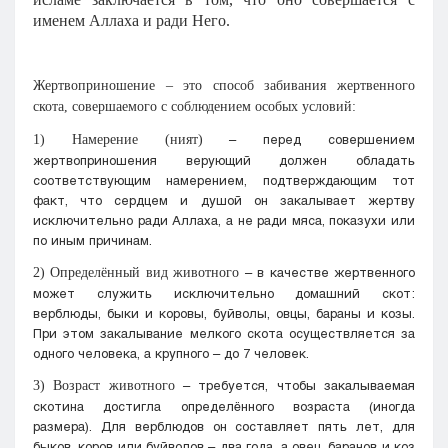
именем Аллаха и ради Него.
Жертвоприношение – это способ забивания жертвенного
скота, совершаемого с соблюдением особых условий:
– перед совершением
1) Намерение (ният)
жертвоприношения верующий должен обладать
соответствующим намерением, подтверждающим тот
факт, что сердцем и душой он закалывает жертву
исключительно ради Аллаха, а не ради мяса, показухи или
по иным причинам.
– в качестве жертвенного
2) Определённый вид животного
может служить исключительно домашний скот:
верблюды, быки и коровы, буйволы, овцы, бараны и козы.
При этом закалывание мелкого скота осуществляется за
одного человека, а крупного – до 7 человек.
– требуется, чтобы закалываемая
3) Возраст животного
скотина достигла определённого возраста (иногда
размера). Для верблюдов он составляет пять лет, для
быков, коров или буйволов – два года, а овец, баранов и коз