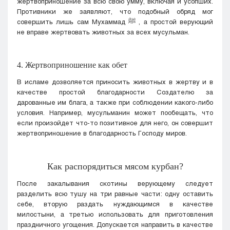
жертвоприношение за всю свою умму, включая и усопших.
Противники же заявляют, что подобный обряд мог
совершить лишь сам Мухаммад
ﷺ
, а простой верующий
не вправе жертвовать животных за всех мусульман.
4. Жертвоприношение как обет
В исламе дозволяется приносить животных в жертву и в
качестве простой благодарности Создателю за
дарованные им блага, а также при соблюдении какого-либо
условия. Например, мусульманин может пообещать, что
если произойдет что-то позитивное для него, он совершит
жертвоприношение в благодарность Господу миров.
Как распорядиться мясом курбан?
После закалывания скотины верующему следует
разделить всю тушу на три равные части: одну оставить
себе, вторую раздать нуждающимся в качестве
милостыни, а третью использовать для приготовления
праздничного угощения. Допускается направить в качестве