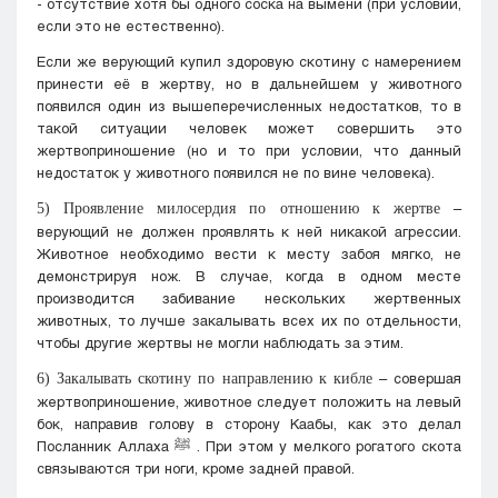
- отсутствие хотя бы одного соска на вымени (при условии,
если это не естественно).
Если же верующий купил здоровую скотину с намерением
принести её в жертву, но в дальнейшем у животного
появился один из вышеперечисленных недостатков, то в
такой ситуации человек может совершить это
жертвоприношение (но и то при условии, что данный
недостаток у животного появился не по вине человека).
–
5) Проявление милосердия по отношению к жертве
верующий не должен проявлять к ней никакой агрессии.
Животное необходимо вести к месту забоя мягко, не
демонстрируя нож. В случае, когда в одном месте
производится забивание нескольких жертвенных
животных, то лучше закалывать всех их по отдельности,
чтобы другие жертвы не могли наблюдать за этим.
– совершая
6) Закалывать скотину по направлению к кибле
жертвоприношение, животное следует положить на левый
бок, направив голову в сторону Каабы, как это делал
Посланник Аллаха
ﷺ
. При этом у мелкого рогатого скота
связываются три ноги, кроме задней правой.