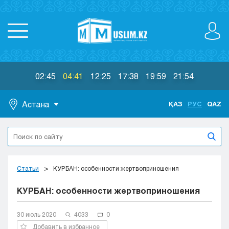
02:45
04:41
12:25
17:38
19:59
21:54
Астана
ҚАЗ
РУС
QAZ
Астана
Алматы
Актау
Актобе
Статьи
КУРБАН: особенности жертвоприношения
Атырау
КУРБАН: особенности жертвоприношения
Жезказган
Караганда
Кокшетау
30 июль 2020
4033
0
Костанай
Добавить в избранное