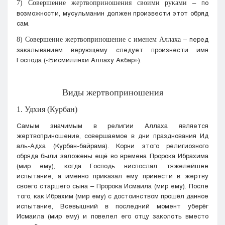
– по
7) Совершение жертвоприношения своими руками
возможности, мусульманин должен произвести этот обряд
сам.
– перед
8) Совершение жертвоприношение с именем Аллаха
закалыванием верующему следует произнести имя
Господа («Бисмилляхи Аллаху Акбар»).
Виды жертвоприношения
1. Удхия (Курбан)
Самым значимым в религии Аллаха является
жертвоприношение, совершаемое в дни празднования Ид
аль-Адха (Курбан-байрама). Корни этого религиозного
обряда были заложены ещё во времена Пророка Ибрахима
(мир ему), когда Господь ниспослал тяжелейшее
испытание, а именно приказал ему принести в жертву
своего старшего сына – Пророка Исмаила (мир ему). После
того, как Ибрахим (мир ему) с достоинством прошёл данное
испытание, Всевышний в последний момент уберёг
Исмаила (мир ему) и повелел его отцу заколоть вместо