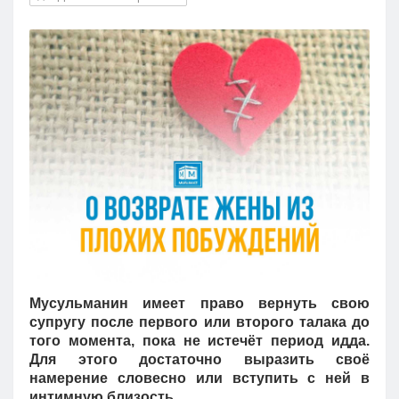
Кызылорда
Павлодар
Петропавловск
Семей
Талдыкорган
Тараз
Туркестан
Уральск
Усть-Каменогорск
Шымкент
Мусульманин имеет право вернуть свою
супругу после первого или второго талака до
того момента, пока не истечёт период идда.
Для этого достаточно выразить своё
намерение словесно или вступить с ней в
интимную близость.