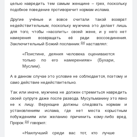
целью навредить тем самым женщине – грех, поскольку
подобное поведение противоречит нормам ислама.
Другие учёные и вовсе считали такой возврат
недействительным, поскольку мужчина это делает лишь
для того, чтобы «насолить» своей жене, и у него нет
намерения возвращать её ради воссоединения.
Заключительный Божий посланник ﷺ наставлял:
«Поистине, деяния человека оцениваются
только по его намерениям» (Бухари,
Муслим).
А в данном случае это условие не соблюдается, поэтому и
само действие недействительно.
Так или иначе, мужчина не должен стремиться навредить
своей супруге даже после развода. Мусульманину это явно
не к лицу. Верующие должны следовать нормам и
установлениям ислама, где нет места корыстным
побуждениям или желанию причинить кому-либо вред.
Пророк ﷺ говорил:
«Наилучший среди вас тот, кто лучше