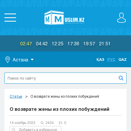
02:47
04:42
12:25
17:36
19:57
21:51
Астана
ҚАЗ
РУС
QAZ
Астана
Алматы
Актау
Актобе
Статьи
О возврате жены из плохих побуждений
Атырау
О возврате жены из плохих побуждений
Жезказган
Караганда
Кокшетау
14 ноябрь 2023
2424
0
Костанай
Добавить в избранное