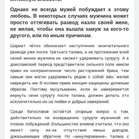
Однако не всегда мужей побуждает к этому
любовь. В некоторых случаях мужчина может
просто оттягивать развод назло своей жене,
не желая, чтобы она вышла замуж за кого-то
другого, или по иным причинам.
Шариат чётко обозначает наступление окончательного
развода уже после третьего талака, и на протяжении всей
своей жизни мужчина не сможет удерживать супругу. А в
доисламский период представители сильного пола имели
право на неограниченное число расторжений брака, тем
самым они могли удерживать рядом с собой жён, желая
навредить им. В исламе права женщин защищены должным
образом. Поэтому мусульманин, если он намеревается
вернуть свою супругу после талака, должен делать это
исключительно из-за любви и добрых намерений.
Среди богословов остаётся спорным вопрос о том,
действительно ли возвращение супруги мужчиной из
плохих побуждений. Большинство алимов считали, что оно
имеет силу из-за отсутствия явных доводов,
доказывающих обратное. Но «аннулирование» талака с