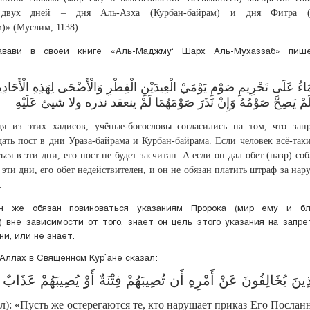
 двух дней – дня Аль-Азха (Курбан-байрам) и дня Фитра (У
)» (Муслим, 1138)
авави в своей книге «Аль-Маджму‘ Шарх Аль-Мухаззаб» пиш
َمَاءُ عَلَى تَحْرِيمِ صَوْمِ يَوْمَيْ الْعِيدَيْنِ الْفِطْرِ وَالْأَضْحَى لِهَذِهِ الْأَحَادِ
َمْ يَصِحَّ صَوْمُهُ وَإِنْ نَذَرَ صَوْمَهُمَا لَمْ ينعقد نذره ولا شيئ عَلَيْهِ
дя из этих хадисов, учёные-богословы согласились на том, что зап
ать пост в дни Ураза-байрама и Курбан-байрама. Если человек всё-так
ься в эти дни, его пост не будет засчитан. А если он дал обет (назр) со
 эти дни, его обет недействителен, и он не обязан платить штраф за на
.
н же обязан повиноваться указаниям Пророка (мир ему и бл
 вне зависимости от того, знает он цель этого указания на запр
ни, или не знает.
ллах в Священном Кyр`ане сказал:
َذِينَ يُخَالِفُونَ عَنْ أَمْرِهِ أَن تُصِيبَهُمْ فِتْنَةٌ أَوْ يُصِيبَهُمْ عَذَابٌ أ
л): «Пусть же остерегаются те, кто нарушает приказ Его Послан