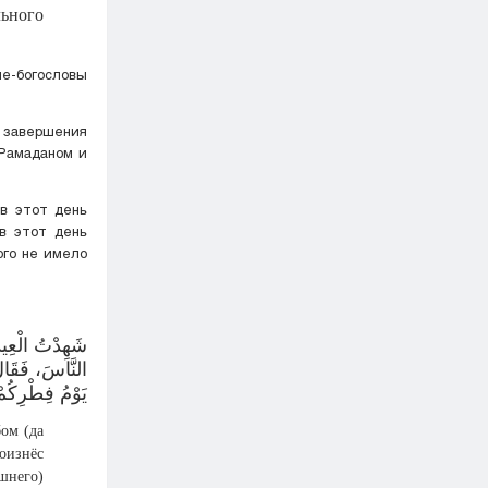
льного
ые-богословы
м завершения
 Рамаданом и
 в этот день
в этот день
ого не имело
شَهِدْتُ الْعِيد
النَّاسَ، فَقَا،
يَوْمُ فِطْرِكُمْ
ом (да
оизнёс
шнего)