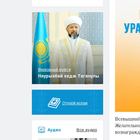
Верховный муфти
Наурызбай хадж Таганулы
Открой ислам
Всевышний
Желательно
Аудио
Все аудио
вознагражд