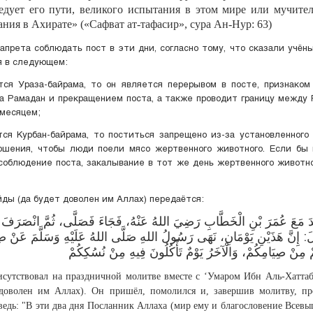
едует его пути, великого испытания в этом мире или мучите
ания в Ахирате» («Сафват ат-тафасир», сура Ан-Нур: 63)
прета соблюдать пост в эти дни, согласно тому, что сказали учён
я в следующем:
тся Ураза-байрама, то он является перерывом в посте, признако
а Рамадан и прекращением поста, а также проводит границу между
месяцем;
тся Курбан-байрама, то поститься запрещено из-за установленного
ошения, чтобы люди поели мясо жертвенного животного. Если бы 
соблюдение поста, закалывание в тот же день жертвенного животн
йды (да будет доволен им Аллах) передаётся:
َ مَعَ عُمَرَ بْنِ الْخَطَّابِ رَضِيَ اللهُ عَنْهُ، فَجَاءَ فَصَلَّى، ثُمَّ انْصَرَف
لَ: إِنَّ هَذَيْنِ يَوْمَانِ، نَهَى رَسُولُ اللهِ صَلَّى اللهُ عَلَيْهِ وَسَلَّمَ عَنْ صِ
 مِنْ صِيَامِكُمْ، وَالْآخَرُ يَوْمٌ تَأْكُلُونَ فِيهِ مِنْ نُسُكِكُمْ
исутствовал на праздничной молитве вместе с ‘Умаром Ибн Аль-Хаттаб
 доволен им Аллах). Он пришёл, помолился и, завершив молитву, пр
ведь: "В эти два дня Посланник Аллаха (мир ему и благословение Всевы