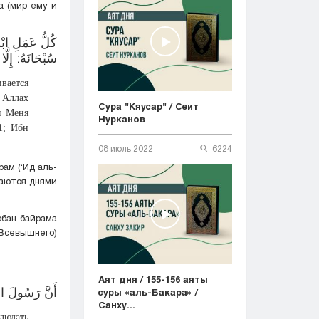
а (мир ему и
سُبْحَانَهُ: ‌إِلَّا
вается
 Аллах
Сура "Кяусар" / Сеит
я Меня
Нурканов
1; Ибн
08 июль 2022
6224
ам (‘Ид аль-
ваются днями
рбан-байрама
Всевышнего)
Аят дня / 155-156 аяты
أَنَّ رَسُولَ الل
суры «аль-Бакара» /
Санху...
людать