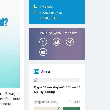
Тараз
Туркестан
Хиджра
Уральск
Время намаза
месяц
год
Усть-Каменогорск
Шымкент
Мы в социальных сетях
Аяты
Сура "Аль-Имран" / 31 аят /
Санху Закир
ц Рамадан.
ает большое
06 февраль 2024
4817
 поста.