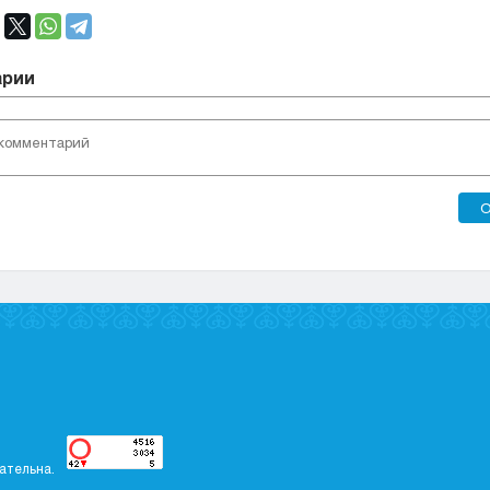
арии
О
ательна.