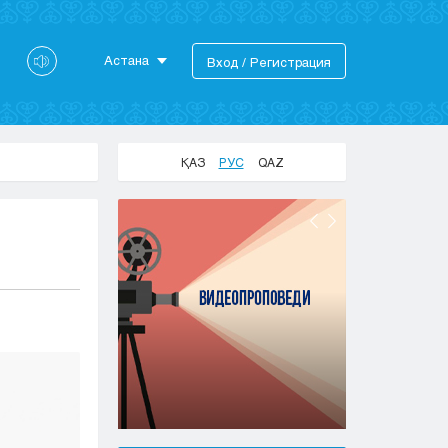
Астана
Вход / Регистрация
Астана
Алматы
Актау
ҚАЗ
РУС
QAZ
Актобе
Атырау
Жезказган
Караганда
Кокшетау
Костанай
Кызылорда
Павлодар
Петропавловск
Семей
Талдыкорган