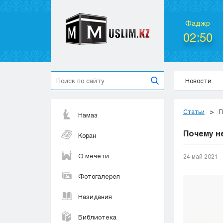
Фаджр
02:50
Новости
Статьи
П
Намаз
Почему н
Коран
О мечети
24 май 2021
Фотогалерея
Назидания
Библиотека