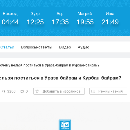
Восход
Зухр
Аср
Магриб
Иша
04:44
12:25
17:35
19:55
21:49
Статьи
Вопросы-ответы
Видео
Аудио
очему нельзя поститься в Ураза-байрам и Курбан-байрам?
ельзя поститься в Ураза-байрам и Курбан-байрам?
3206
0
Добавить в избранное
Режим чтения