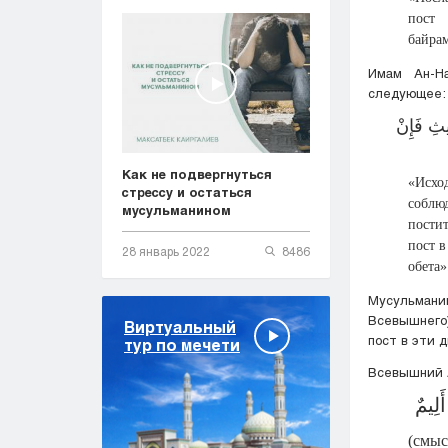
пост
байрам
Имам Ан-Н
следующее:
يثِ فَإِنْ
Как не подвергнуться
«Исхо
стрессу и остаться
соблюд
мусульманином
постит
пост в
28 январь 2022
8486
обета»
Мусульмани
Всевышнего)
Виртуальный
пост в эти д
тур по мечети
Всевышний А
َلِيمٌ
(смыс