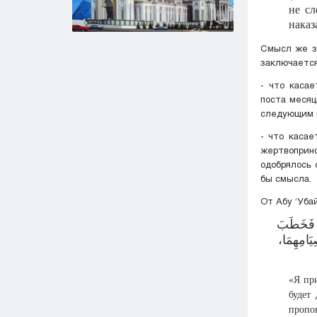
не сл
наказ
Смысл же за
заключаетс
- что касае
поста месяц
следующим 
- что касае
жертвоприн
одобрялось 
бы смысла.
От Абу ‘Уба
َ فَخَطَبَ
يَامِهِمَا
«Я пр
будет
пропо