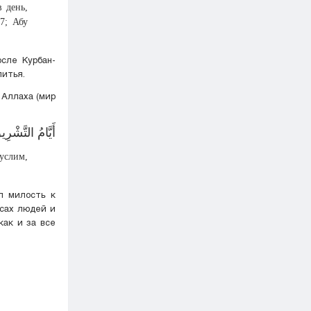
в день,
7; Абу
сле Курбан-
питья.
 Аллаха (мир
أَيَّامُ التَّشْرِي
услим,
л милость к
есах людей и
как и за все