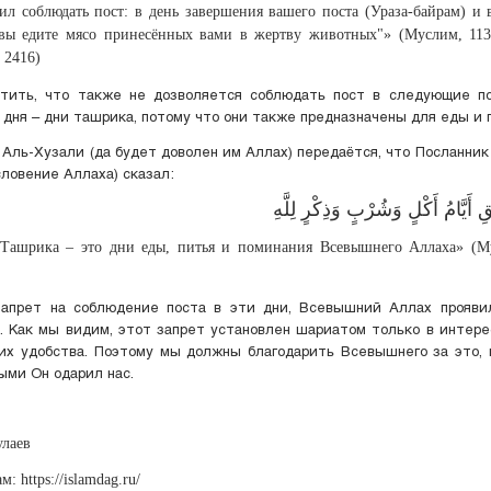
ил соблюдать пост: в день завершения вашего поста (Ураза-байрам) и 
 вы едите мясо принесённых вами в жертву животных"» (Муслим, 113
 2416)
тить, что также не дозволяется соблюдать пост в следующие по
 дня – дни ташрика, потому что они также предназначены для еды и 
Аль-Хузали (да будет доволен им Аллах) передаётся, что Посланник
словение Аллаха) сказал:
قِ أَيَّامُ أَكْلٍ وَشُرْبٍ وَذِكْرٍ لِلَّهِ
Ташрика – это дни еды, питья и поминания Всевышнего Аллаха» (М
запрет на соблюдение поста в эти дни, Всевышний Аллах прояви
. Как мы видим, этот запрет установлен шариатом только в интер
их удобства. Поэтому мы должны благодарить Всевышнего за это, 
рыми Он одарил нас.
лаев
: https://islamdag.ru/