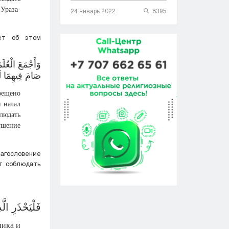
раза-
24 январь 2022
8395
ет об этом
وَأَجْمَعَ الْعُل
صَامَ فِيهِمَا ل
рещено
и начал
блюдать
рушение
агословение
ет соблюдать
فَلْيَحْذَرِ الّ
ника и