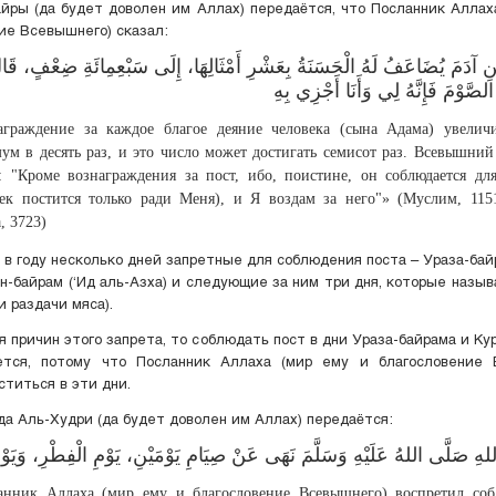
йры (да будет доволен им Аллах) передаётся, что Посланник Аллах
ие Всевышнего) сказал:
 ‌الصَّوْمَ ‌فَإِنَّهُ ‌لِي وَأَنَا أَجْزِي بِهِ
аграждение за каждое благое деяние человека (сына Адама) увеличи
ум в десять раз, и это число может достигать семисот раз. Всевышний
л: "Кроме вознаграждения за пост, ибо, поистине, он соблюдается дл
век постится только ради Меня), и Я воздам за него"» (Муслим, 115
, 3723)
 в году несколько дней запретные для соблюдения поста – Ураза-байр
ан-байрам (‘Ид аль-Азха) и следующие за ним три дня, которые назы
и раздачи мяса).
я причин этого запрета, то соблюдать пост в дни Ураза-байрама и Ку
ется, потому что Посланник Аллаха (мир ему и благословение 
ститься в эти дни.
да Аль-Худри (да будет доволен им Аллах) передаётся:
هِ صَلَّى اللهُ عَلَيْهِ وَسَلَّمَ نَهَى عَنْ صِيَامِ يَوْمَيْنِ، يَوْمِ الْفِطْرِ، وَيَوْمِ
анник Аллаха (мир ему и благословение Всевышнего) воспретил соб