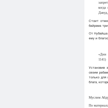
запрет
когда
Давуд,
Стоит отме
байрама три
От Нубайша 
ему и благо
«Дни 
1141)
Установив 
своим рабам
только для 
блага, кото
Муслим Абду
По материалам