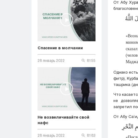
От Абу Хура
благословен
كُلُّ عَمَلِ ابْنِ آدَمَ يُضَاعَفُ لَهُ الْحَسَنَةُ بِعَشْرِ أَمْثَالِهَا، إِلَى سَبْعِمِائَةِ ضِعْفٍ، قَالَ اللَّهُ
«Возн
миним
Спасение в молчании
сказа
(чело
28 январь 2022
8155
Маджа
Однако есть
фитр), Курб
ташрика (дн
Что касаетс
не дозволя
запретил по
От Абу Са‘и
Не возвеличивайте свой
нафс
 النَّحْرِ
28 январь 2022
8183
«Посл