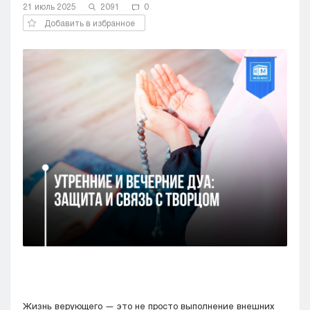
21 июль 2025
2091
0
Кызылорда
Добавить в избранное
Павлодар
Петропавловск
Семей
Талдыкорган
Тараз
Туркестан
Уральск
Усть-Каменогорск
Шымкент
Жизнь верующего — это не просто выполнение внешних