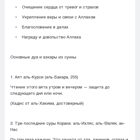
• Очищение сердца от тревог и страхов
• Укрепление веры и связи с Аллахом
• Благословение в делах
• Награду и довольство Аллаха
Основные дуа и азкары из сунны
1. Аят аль-Курси (аль-Бакара, 255)
Чтение этого аята утром и вечером — защита до
следующего дня или ночи.
(Хадис от аль-Хакима, достоверный)
2. Три последние суры Корана: аль-Ихляс, аль-Фаляк, ан-
Нас
По три раза каждую. Это защита от зла, джиннов, сглаза и