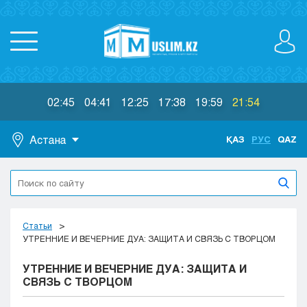
02:45
04:41
12:25
17:38
19:59
21:54
Астана
ҚАЗ
РУС
QAZ
Астана
Алматы
Актау
Актобе
Статьи
Атырау
УТРЕННИЕ И ВЕЧЕРНИЕ ДУА: ЗАЩИТА И СВЯЗЬ С ТВОРЦОМ
Жезказган
УТРЕННИЕ И ВЕЧЕРНИЕ ДУА: ЗАЩИТА И
Караганда
СВЯЗЬ С ТВОРЦОМ
Кокшетау
Костанай