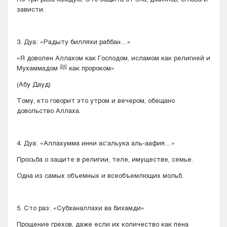
зависти.
3. Дуа: «Радыту билляхи раббан…»
«Я доволен Аллахом как Господом, исламом как религией и
Мухаммадом ﷺ как пророком»
(Абу Дауд)
Тому, кто говорит это утром и вечером, обещано
довольство Аллаха.
4. Дуа: «Аллахумма инни ас’альука аль-аафия…»
Просьба о защите в религии, теле, имуществе, семье.
Одна из самых объемных и всеобъемлющих мольб.
5. Сто раз: «Субханаллахи ва бихамди»
Прощение грехов, даже если их количество как пена