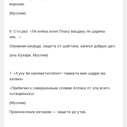
морская.
(Муслим)
6. Сто раз: «Ля иляха илля Ллаху вахдаху ля шарика
лях…»
Огромная награда, защита от шайтана, записи добрых дел.
(аль-Бухари, Муслим)
7. «А’узу би калиматилляхит-таммати мин шарри ма
халака»
«Прибегаю к совершенным словам Аллаха от зла всего
сотворённого»
(Муслим)
Произнесение вечером — защита до утра.