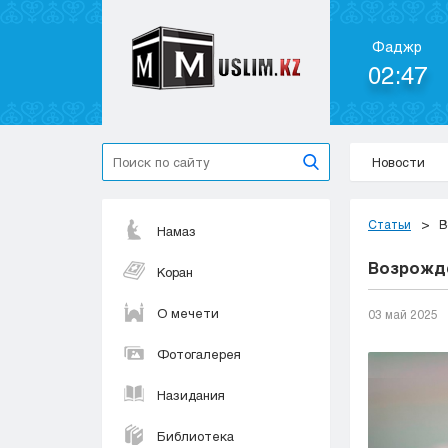
Фаджр
02:47
Новости
Статьи
В
Намаз
Возрожде
Коран
О мечети
03 май 2025
Фотогалерея
Назидания
Библиотека