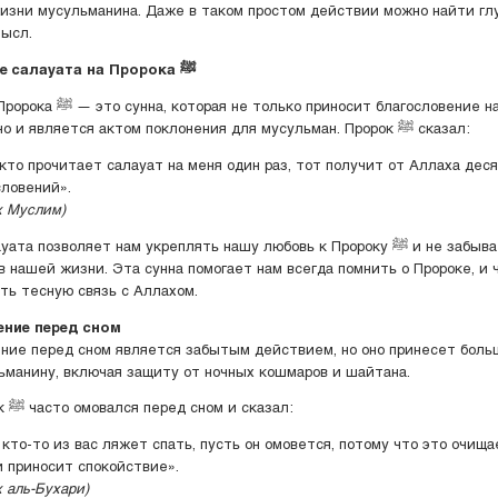
изни мусульманина. Даже в таком простом действии можно найти гл
ысл.
Чтение салауата на Пророка ﷺ
 приносит благословение на самого
Пророка ﷺ, но и является актом поклонения для мусульман. Пророк ﷺ сказал:
 кто прочитает салауат на меня один раз, тот получит от Аллаха дес
словений».
х Муслим)
а позволяет нам укреплять нашу любовь к Пророку ﷺ и не забывать его
в нашей жизни. Эта сунна помогает нам всегда помнить о Пророке, и 
ть тесную связь с Аллахом.
ние перед сном
ние перед сном является забытым действием, но оно принесет боль
ьманину, включая защиту от ночных кошмаров и шайтана.
Пророк ﷺ часто омовался перед сном и сказал:
 кто-то из вас ляжет спать, пусть он омовется, потому что это очища
и приносит спокойствие».
 аль-Бухари)