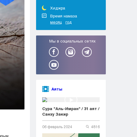
Тараз
Туркестан
Хиджра
Уральск
Время намаза
месяц
год
Усть-Каменогорск
Шымкент
Мы в социальных сетях
Аяты
Сура "Аль-Имран" / 31 аят /
Санху Закир
06 февраль 2024
4816