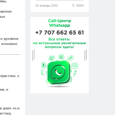
24 январь 2022
8393
ламских
ных
 и духовное
практики, о
им, и
в доме, но и
актика,