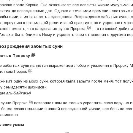
закона после Корана. Она охватывает все аспекты жизни мусульмани
актик до повседневных дел. Однако с течением времени некоторые 
забытыми, а их важность недооценена. Возрождение забытых сунн не
м вернуться к правильной религиозной практике, но и укрепляет мор
помнить, что следование сунне Пророка ﷺ — это способ добиться
Аллаха, быть ближе к Нему и укрепить свои отношения с другими в
возрождения забытых сунн
Близость к Пророку ﷺ
 забытых сунн является выражением любви и уважения к Пророку 
ﷺ. Как говорил сам Пророк ﷺ:
оживит одну из моих сунн, которая была забыта после меня, тот полу
ду семидесяти шахидов».
дал аль-Байхакы)
ет нам не только укреплять свою веру, но и
 более сознательными в нашей повседневной жизни, все больше соо
льманина.
пление уммы