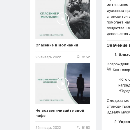
источником 
духовных пр
становятся 
помогает на
общества. Важно 
довольства 
Значение 
Спасение в молчании
28 январь 2022
8152
Возрождение
«Кто 
награ
(Пере
Следование сунне Пророка ﷺ позволя
становиться
Не возвеличивайте свой
идеалу мусу
нафс
Укре
28 январь 2022
8183