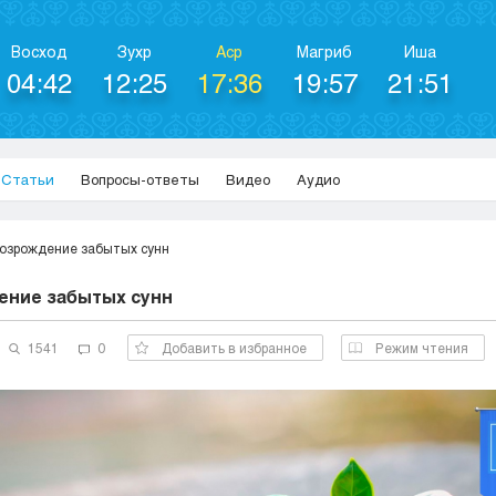
Восход
Зухр
Аср
Магриб
Иша
04:42
12:25
17:36
19:57
21:51
Статьи
Вопросы-ответы
Видео
Аудио
озрождение забытых сунн
ние забытых сунн
1541
0
Добавить в избранное
Режим чтения