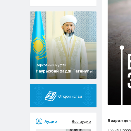
Верховный муфти
Наурызбай хадж Таганулы
Открой ислам
Возрождени
Аудио
Все аудио
Сунна Пророка Мухаммада ﷺ — это нео