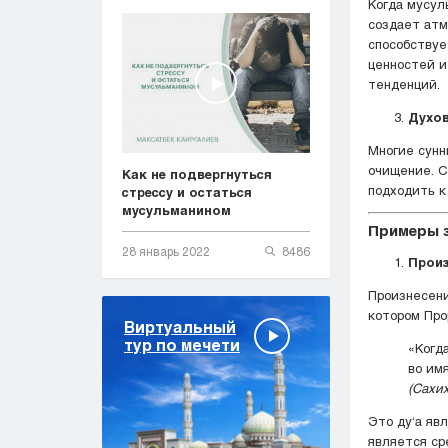
Когда мусульмане воз
создает атм
способствуе
ценностей и
тенденций.
Духо
Многие сунн
очищение. Следование прак
Как не подвергнуться
подходить к
стрессу и остаться
мусульманином
Примеры з
28 январь 2022
8486
Произ
Произнесени
Виртуальный
тур по мечети
«Когда
во им
(Сахи
Это ду‘а яв
является ср