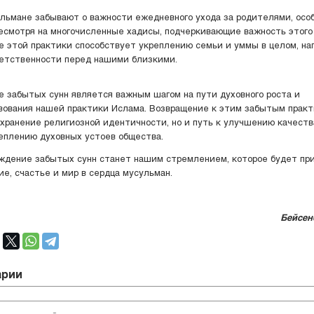
льмане забывают о важности ежедневного ухода за родителями, осо
есмотря на многочисленные хадисы, подчеркивающие важность этого 
 этой практики способствует укреплению семьи и уммы в целом, на
етственности перед нашими близкими.
 забытых сунн является важным шагом на пути духовного роста и
ования нашей практики Ислама. Возвращение к этим забытым прак
охранение религиозной идентичности, но и путь к улучшению качест
еплению духовных устоев общества.
ждение забытых сунн станет нашим стремлением, которое будет пр
ие, счастье и мир в сердца мусульман.
Бейсен
арии