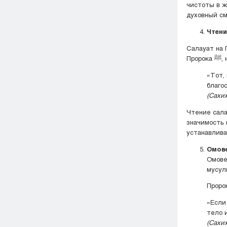
чистоты в ж
духовный см
Салауат на Пророка ﷺ — это сунна, которая не только
«Тот,
благо
(Сахи
Чтение салауат
значимость 
устанавлива
Омове
Омове
мусул
«Если
тело 
(Сахих