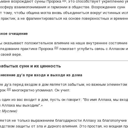
рождают сунны Пророка ﷺ, это способствует укреплению уммы,
осферу взаимопонимания и гармонии в обществе. Возрождение сунн
т тому, чтобы община могла вновь объединиться вокруг истинных ис
 практик, а не фрагментироваться на основе поверхностных и времен
вное очищение
ы оказывают положительное влияние на наше внутреннее состояние
тике Пророка ﷺ помогает углубить связь с Аллахом и осознанно
 своей вере.
абытых сунн и их ценность
несение ду‘а при входе и выходе из дома
е ду‘а перед входом в дом является забытым, но важным элементом 
котором Пророк ﷺ многократно упоминал. Он учил:
 один из вас входит в дом, пусть он говорит: "Во имя Аллаха, мы вход
я Аллаха мы выходим".»
х Муслим)
ляется не только выражением благодарности Аллаху за благополучие 
едством защиты от зла и дурного влияния. Это простая, но мощная пр