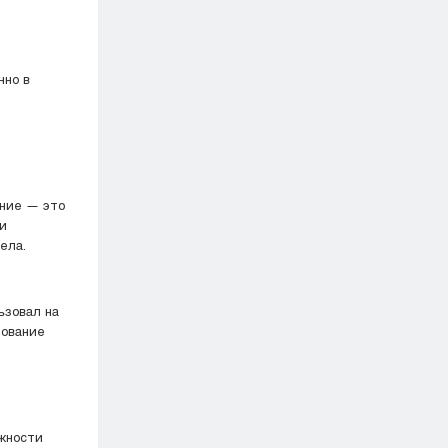
нно в
ение — это
 и
ела.
зование
ажности