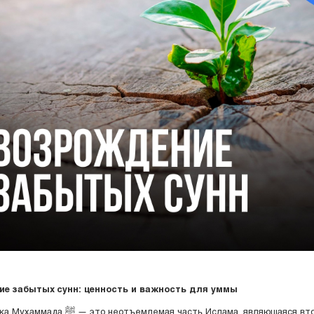
е забытых сунн: ценность и важность для уммы
тъемлемая часть Ислама, являющаяся вторым