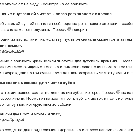
то упускают из виду, несмотря на её важность.
нение внутренней чистоты через регулярное омовение
абываемой сунной является соблюдение регулярного омовения, особе
моменты, когда оно кажется ненужным. Пророк ﷺ говорил:
 один из вас встанет на молитву, пусть он сначала омовется, а затем
шит намаз».
 аль-Бухари)
ание о важности физической чистоты для духовной практики. Омов
рактическое очищение тела, но и символическое очищение от грехов
. Возрождение этой сунны помогает нам сохранять чистоту души и т
ьзование мисвака для чистки зубов
радиционное средство для чистки зубов, которое Пророк ﷺ использовал на
своей жизни. Несмотря на доступность зубных щеток и паст, исполь
ается сунной, которую многие забыли.
ак очищает рот и угоден Аллаху».
 аль-Бухари)
ко средство для поддержания здоровья, но и способ напоминания о в