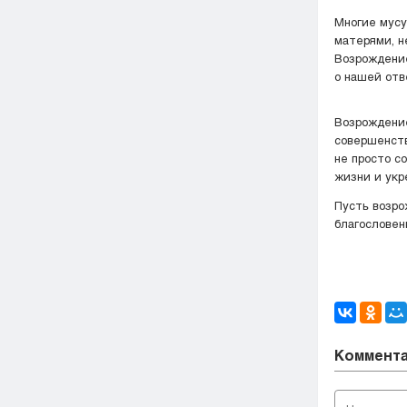
Многие мусу
матерями, н
Возрождение
о нашей отв
Возрождение
совершенств
не просто с
жизни и укр
Пусть возро
благословен
Коммент