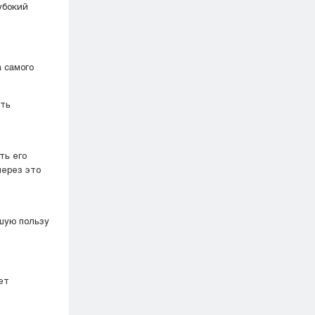
убокий
ять
через это
шую пользу
ет