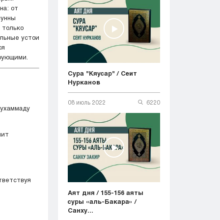
на: от
сунны
 только
альные устои
ерующими.
Сура "Кяусар" / Сеит
Нурканов
08 июль 2022
6220
Мухаммаду
чит
тветствуя
Аят дня / 155-156 аяты
суры «аль-Бакара» /
Санху...