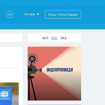
Астана
Вход / Регистрация
Астана
Алматы
Актау
ҚАЗ
РУС
QAZ
Актобе
Атырау
Жезказган
Караганда
Кокшетау
Костанай
Кызылорда
Павлодар
Петропавловск
Семей
Талдыкорган