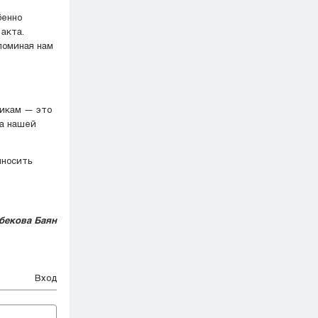
бенно
акта.
поминая нам
тикам — это
ва нашей
иносить
бекова Баян
Вход