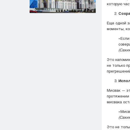
которую час
Сохра
Еще одной з
«Если
совер
(Сахих
Это напомин
не только п
прегрешений
Испол
Мисвак — это т
протяжении 
мисвака ост
«Мисв
(Сахих
Это не толь