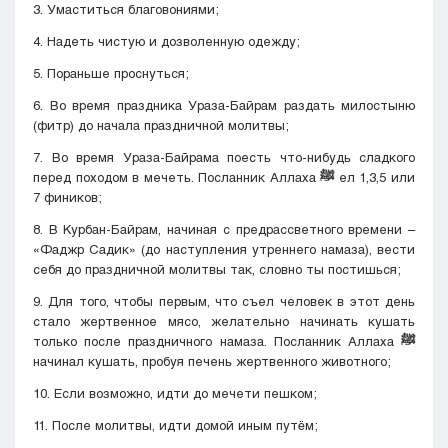
3. Умаститься благовониями;
4. Надеть чистую и дозволенную одежду;
5. Пораньше проснуться;
6. Во время праздника Ураза-Байрам раздать милостыню
(фитр) до начала праздничной молитвы;
7. Во время Ураза-Байрама поесть что-нибудь сладкого
перед походом в мечеть. Посланник Аллаха
ﷺ
ел 1,3,5 или
7 фиников;
8. В Курбан-Байрам, начиная с предрассветного времени –
«Фаджр Садик» (до наступления утреннего намаза), вести
себя до праздничной молитвы так, словно ты постишься;
9. Для того, чтобы первым, что съел человек в этот день
стало жертвенное мясо, желательно начинать кушать
только после праздничного намаза. Посланник Аллаха
ﷺ
начинал кушать, пробуя печень жертвенного животного;
10. Если возможно, идти до мечети пешком;
11. После молитвы, идти домой иным путём;