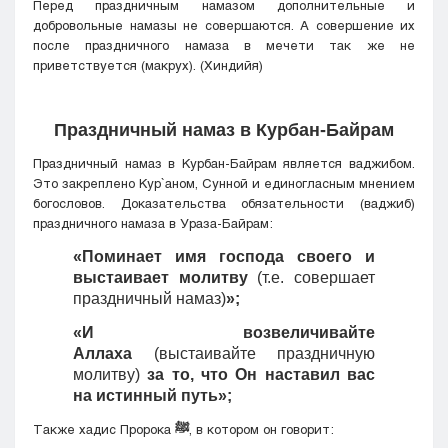
Перед праздничным намазом дополнительные и
добровольные намазы не совершаются. А совершение их
после праздничного намаза в мечети так же не
приветствуется (макрух). (Хиндийя)
Праздничный намаз в Курбан-Байрам
Праздничный намаз в Курбан-Байрам является ваджибом.
Это закреплено Кyр`аном, Сунной и единогласным мнением
богословов. Доказательства обязательности (ваджиб)
праздничного намаза в Ураза-Байрам:
«Поминает имя господа своего и
выстаивает молитву
(т.е. совершает
праздничный намаз)
»;
«И возвеличивайте
Аллаха
(выстаивайте праздничную
молитву)
за то, что Он наставил вас
на истинный путь»;
Также хадис Пророка
ﷺ
, в котором он говорит: