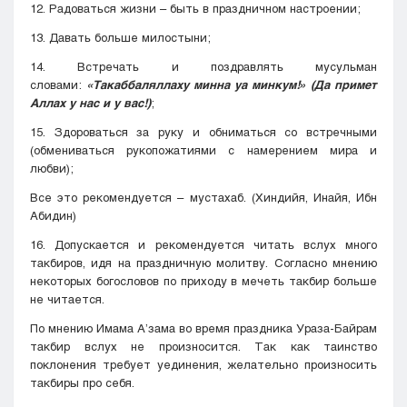
12. Радоваться жизни – быть в праздничном настроении;
13. Давать больше милостыни;
14. Встречать и поздравлять мусульман
словами:
«Такаббаляллаху минна уа минкум!» (Да примет
Аллах у нас и у вас!)
;
15. Здороваться за руку и обниматься со встречными
(обмениваться рукопожатиями с намерением мира и
любви);
Все это рекомендуется – мустахаб. (Хиндийя, Инайя, Ибн
Абидин)
16. Допускается и рекомендуется читать вслух много
такбиров, идя на праздничную молитву. Согласно мнению
некоторых богословов по приходу в мечеть такбир больше
не читается.
По мнению Имама А’зама во время праздника Ураза-Байрам
такбир вслух не произносится. Так как таинство
поклонения требует уединения, желательно произносить
такбиры про себя.