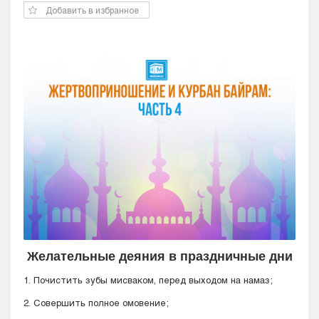
Добавить в избранное
Кызылорда
Павлодар
Петропавловск
Семей
Талдыкорган
Тараз
Туркестан
Уральск
Усть-Каменогорск
Шымкент
Желательные деяния в праздничные дни
1. Почистить зубы мисваком, перед выходом на намаз;
2. Совершить полное омовение;