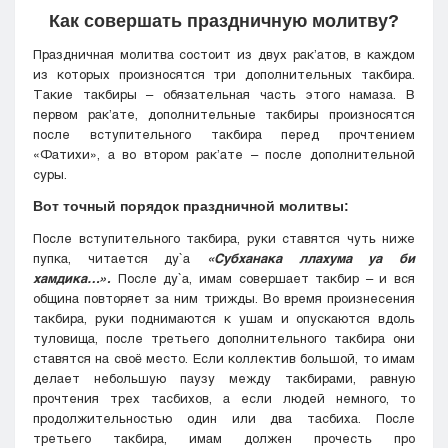
Как совершать праздничную молитву?
Праздничная молитва состоит из двух рак’атов, в каждом
из которых произносятся три дополнительных такбира.
Такие такбиры – обязательная часть этого намаза. В
первом рак’ате, дополнительные такбиры произносятся
после вступительного такбира перед прочтением
«Фатихи», а во втором рак’ате – после дополнительной
суры.
Вот точный порядок праздничной молитвы:
После вступительного такбира, руки ставятся чуть ниже
пупка, читается ду`а
«Субханака ллахума уа би
хамдика…».
После ду`а, имам совершает такбир – и вся
община повторяет за ним трижды. Во время произнесения
такбира, руки поднимаются к ушам и опускаются вдоль
туловища, после третьего дополнительного такбира они
ставятся на своё место. Если коллектив большой, то имам
делает небольшую паузу между такбирами, равную
прочтения трех тасбихов, а если людей немного, то
продолжительностью один или два тасбиха. После
третьего такбира, имам должен прочесть про