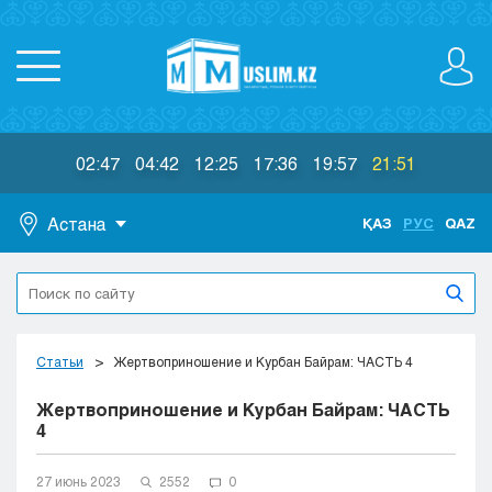
02:47
04:42
12:25
17:36
19:57
21:51
Астана
ҚАЗ
РУС
QAZ
Астана
Алматы
Актау
Актобе
Статьи
Жертвоприношение и Курбан Байрам: ЧАСТЬ 4
Атырау
Жертвоприношение и Курбан Байрам: ЧАСТЬ
Жезказган
4
Караганда
Кокшетау
27 июнь 2023
2552
0
Костанай