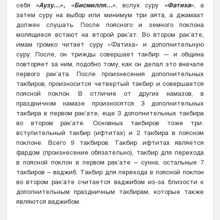
себя
«Аузу…», «Бисмилля…»
, вслух суру
«Фатиха»
, а
затем суру на выбор или минимум три аята, а джамаат
должен слушать. После поясного и земного поклона
молящиеся встают на второй рак’ат. Во втором рак’ате,
имам громко читает суру «Фатиха» и дополнительную
суру. После, он трижды совершает такбир — и община
повторяет за ним, подобно тому, как он делал это вначале
первого рак’ата. После произнесения дополнительных
такбиров, произносится четвертый такбир и совершается
поясной поклон. В отличие от других намазов, в
праздничном намазе произносятся 3 дополнительных
такбира в первом рак’ате, еще 3 дополнительных такбира
во втором рак’ате. Основных такбиров тоже три:
вступительный такбир (ифтитах) и 2 такбира в поясном
поклоне. Всего 9 такбиров. Такбир ифтитах является
фардом (произнесение обязательно), такбир для перехода
в поясной поклон в первом рак’ате – сунна, остальные 7
такбиров – ваджиб. Такбир для перехода в поясной поклон
во втором рак’ате считается ваджибом из-за близости к
дополнительным праздничным такбирам, которые также
являются ваджибом.