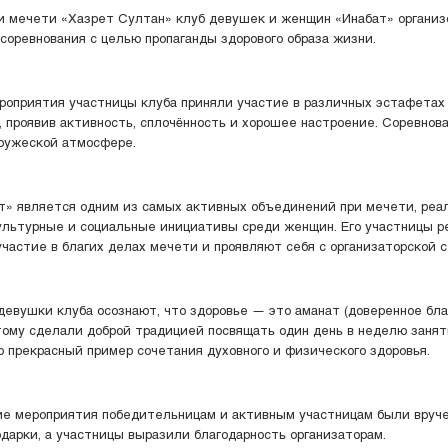
и мечети «Хазрет Султан» клуб девушек и женщин «Инабат» организ
соревнования с целью пропаганды здорового образа жизни.
роприятия участницы клуба приняли участие в различных эстафетах
, проявив активность, сплочённость и хорошее настроение. Соревнов
дружеской атмосфере.
т» является одним из самых активных объединений при мечети, ре
ультурные и социальные инициативы среди женщин. Его участницы р
частие в благих делах мечети и проявляют себя с организаторской с
 девушки клуба осознают, что здоровье — это аманат (доверенное бла
тому сделали доброй традицией посвящать один день в неделю заня
о прекрасный пример сочетания духовного и физического здоровья.
ие мероприятия победительницам и активным участницам были вруч
дарки, а участницы выразили благодарность организаторам.