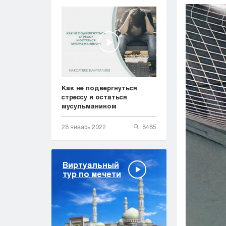
Как не подвергнуться
стрессу и остаться
мусульманином
28 январь 2022
8485
Виртуальный
тур по мечети