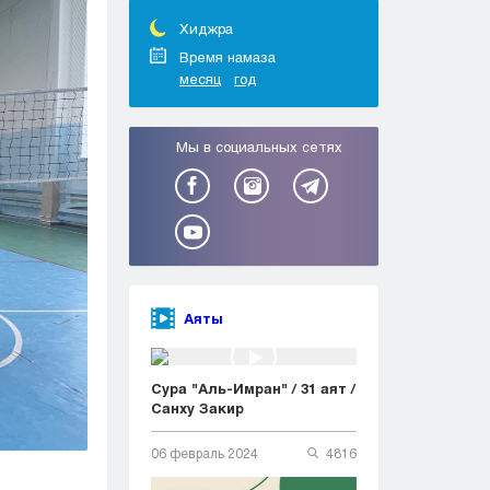
Тараз
Туркестан
Хиджра
Уральск
Время намаза
месяц
год
Усть-Каменогорск
Шымкент
Мы в социальных сетях
Аяты
Сура "Аль-Имран" / 31 аят /
Санху Закир
06 февраль 2024
4816