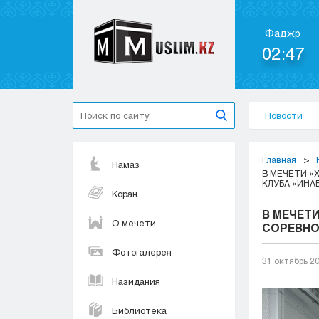
Фаджр
02:47
Новости
Главная
Намаз
В МЕЧЕТИ «
КЛУБА «ИНА
Коран
В МЕЧЕТ
О мечети
СОРЕВНО
Фотогалерея
31 октябрь 2
Назидания
Библиотека