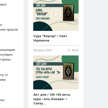
овал
 и
ания прошли
Сура "Кяусар" / Сеит
Нурканов
ализующим
08 июль 2022
6220
егулярно
тороны.
го) от
тиям
Аят дня / 155-156 аяты
суры «аль-Бакара» /
ены
Санху...