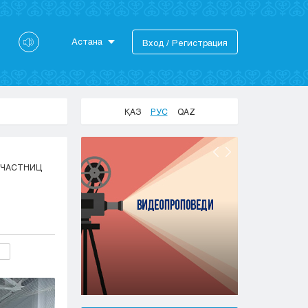
Астана
Вход / Регистрация
Астана
Алматы
Актау
ҚАЗ
РУС
QAZ
Актобе
Атырау
Жезказган
УЧАСТНИЦ
Караганда
Кокшетау
Костанай
Кызылорда
Павлодар
Петропавловск
Семей
Талдыкорган