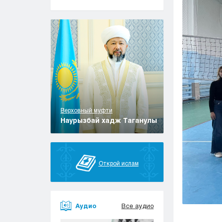
Верховный муфти
Наурызбай хадж Таганулы
Открой ислам
Аудио
Все аудио