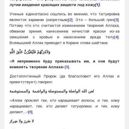
путем введения красящих веществ под кожу
[1]
.
Ученые единогласно сошлись во мнении, что татуировка
является харамом (запретным)
[2]
. Это – большой грех
[3]
.
Потому что это считается изменением творения Аллаха,
обманом зрения, нанесением нечистой краски из-за
смешения с кровью и нанесением вреда телу
[4]
.
Всевышний Аллах приводит в Коране слова шайтана:
وَلآمُرَنَّهُمْ فَلَيُغَيِّرُنَّ خَلْقَ اللَّهِ
«Я непременно буду приказывать им, и они будут
изменять творение Аллаха»
[5]
.
Достопочтенный Пророк (да благословит его Аллах и
приветствует) говорил:
لعن الله الواصلة والمستوصلة والواشمة والمستوشمة
«Аллах
проклял тех, кто наращивает волосы, и тех, кому
наращивают, тех, кто делает татуировки, и тех, кому
делают
...»
[6]
.
لا ضَررَ ولا ضِرارَ