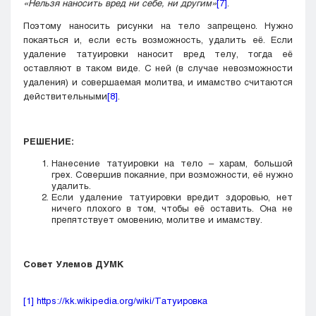
«
Нельзя наносить вред ни себе, ни другим
»
[7]
.
Поэтому наносить рисунки на тело запрещено. Нужно
покаяться и, если есть возможность, удалить её. Если
удаление татуировки наносит вред телу, тогда её
оставляют в таком виде. С ней (в случае невозможности
удаления) и совершаемая молитва, и имамство считаются
действительными
[8]
.
РЕШЕНИЕ:
Нанесение татуировки на тело – харам, большой
грех. Совершив покаяние, при возможности, её нужно
удалить.
Если удаление татуировки вредит здоровью, нет
ничего плохого в том, чтобы её оставить. Она не
препятствует омовению, молитве и имамству.
Совет Улемов ДУМК
[1]
https://kk.wikipedia.org/wiki/Татуировка