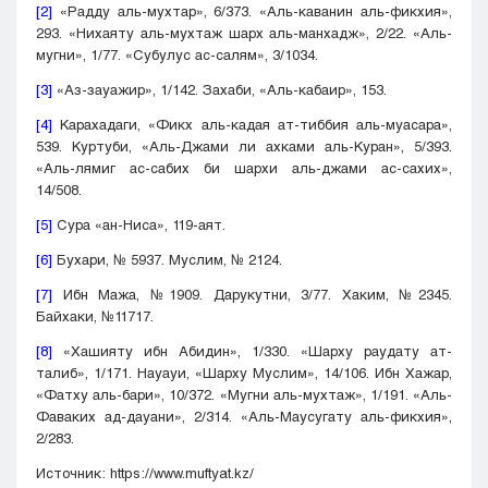
[2]
«Радду аль-мухтар», 6/373. «Аль-каванин аль-фикхия»,
293. «Нихаяту аль-мухтаж шарх аль-манхадж», 2/22. «Аль-
мугни», 1/77. «Субулус ас-салям», 3/1034.
[3]
«Аз-зауажир», 1/142. Захаби, «Аль-кабаир», 153.
[4]
Карахадаги, «Фикх аль-кадая ат-тиббия аль-муасара»,
539. Куртуби, «Аль-Джами ли ахками аль-Куран», 5/393.
«Аль-лямиг ас-сабих би шархи аль-джами ас-сахих»,
14/508.
[5]
Сура «ан-Ниса», 119-аят.
[6]
Бухари, № 5937. Муслим, № 2124.
[7]
Ибн Мажа, №1909. Дарукутни, 3/77. Хаким, №2345.
Байхаки, №11717.
[8]
«Хашияту ибн Абидин», 1/330. «Шарху раудату ат-
талиб», 1/171. Науауи, «Шарху Муслим», 14/106. Ибн Хажар,
«Фатху аль-бари», 10/372. «Мугни аль-мухтаж», 1/191. «Аль-
Фаваких ад-дауани», 2/314. «Аль-Маусугату аль-фикхия»,
2/283.
Источник: https://www.muftyat.kz/