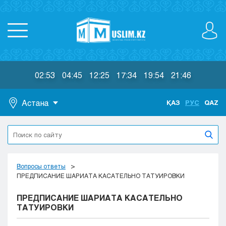
02:53
04:45
12:25
17:34
19:54
21:46
Астана
ҚАЗ
РУС
QAZ
Астана
Алматы
Актау
Актобе
Вопросы ответы
Атырау
ПРЕДПИСАНИЕ ШАРИАТА КАСАТЕЛЬНО ТАТУИРОВКИ
Жезказган
ПРЕДПИСАНИЕ ШАРИАТА КАСАТЕЛЬНО
Караганда
ТАТУИРОВКИ
Кокшетау
Костанай