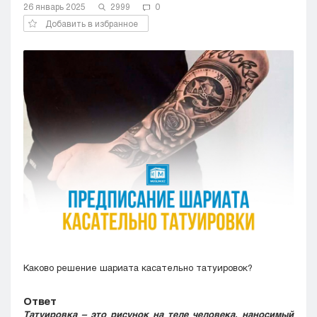
26 январь 2025
2999
0
Кызылорда
Добавить в избранное
Павлодар
Петропавловск
Семей
Талдыкорган
Тараз
Туркестан
Уральск
Усть-Каменогорск
Шымкент
Каково решение шариата касательно татуировок?
Ответ
Татуировка – это рисунок на теле человека, наносимый