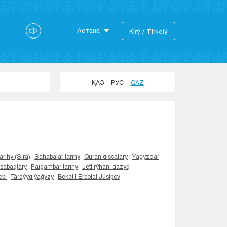
Астана
Kіrý / Tіrkelý
Astana
Almaty
Aktaý
ҚАЗ
РУС
QAZ
Aktobe
Atyraý
Jezkazgan
Karaganda
Kokshetaý
Kostanaı
arıhy (Sıra)
Sahabalar tarıhy
Quran qıssalary
Ýaǵyzdar
 sabaqtary
Paıǵambar tarıhy
Jeti rýhanı qazyq
Kyzylorda
bi
Taraýyq ýaǵyzy
Beket | Erbolat Júsipov
Pavlodar
Petropavlovsk
Semeı
Taldykorgan