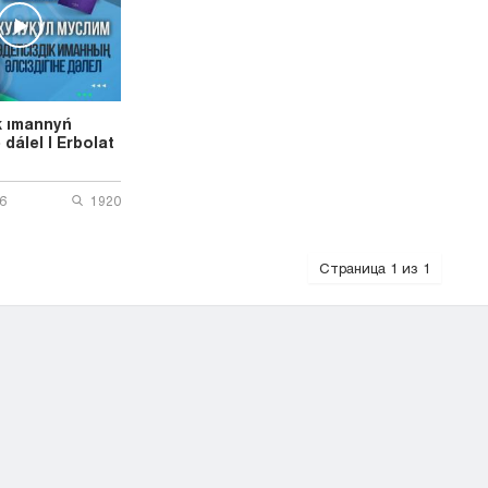
k ımannyń
 dálel | Erbolat
6
1920
Страница 1 из 1