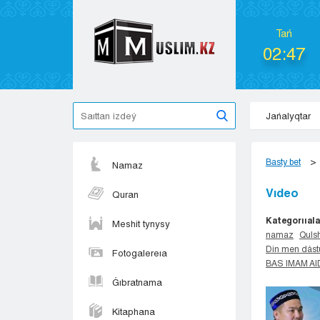
Tań
02:47
Jańalyqtar
Basty bet
Namaz
Vıdeo
Quran
Kategorııala
Meshit tynysy
namaz
Qulsh
Din men dást
Fotogalereıa
BAS IMAM A
Ǵıbratnama
Kitaphana