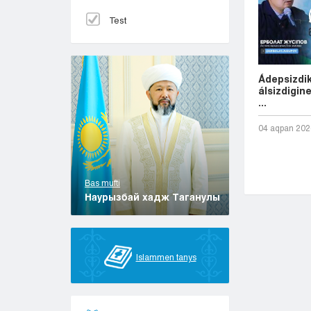
Test
Ádepsizdi
álsizdigine
...
04 aqpan 202
Bas mufti
Наурызбай хадж Таганулы
Islammen tanys