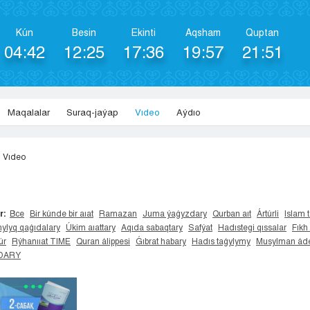
Kún
Besіn
Ekіntі
Aqsham
Quptan
04:42
12:25
17:36
19:57
21:51
Maqalalar
Suraq-jaýap
Vıdeo
Aýdıo
Vıdeo
r:
Все
Bir kúnde bir aıat
Ramazan
Juma ýaǵyzdary
Qurban aıt
Ártúrli
Islam t
ylyq qaǵıdalary
Úkim aıattary
Aqıda sabaqtary
Safýat
Hadıstegi qıssalar
Fıkh
úr
Rýhanııat TIME
Quran álippesi
Ǵıbrat habary
Hadıs taǵylymy
Musylman áde
IDARY