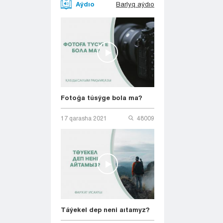
Aýdıo
Barlyq aýdıo
Fotoǵa túsýge bola ma?
17 qarasha 2021
48009
Táýekel dep neni aıtamyz?