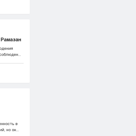
 Рамазан
юдения
соблюден...
енность в
, но он...