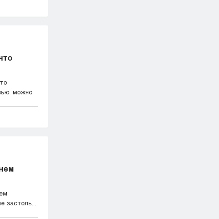
что
что
вью, можно
нем
нем
 застоль...