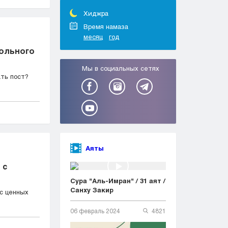
Тараз
Туркестан
Хиджра
Уральск
Время намаза
месяц
год
Усть-Каменогорск
больного
Шымкент
Мы в социальных сетях
ть пост?
Аяты
 с
Сура "Аль-Имран" / 31 аят /
Санху Закир
с ценных
06 февраль 2024
4821