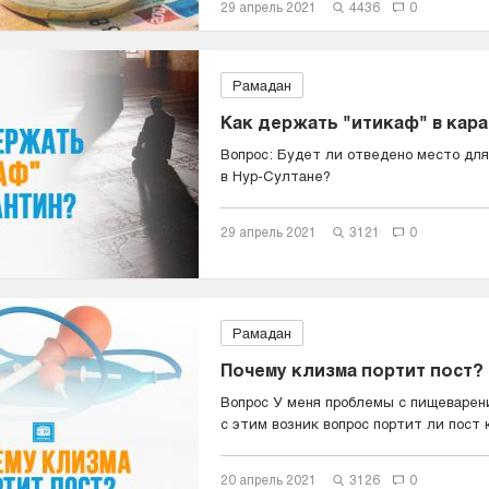
29 апрель 2021
4436
0
Рамадан
Как держать "итикаф" в кар
Вопрос: Будет ли отведено место для
в Нур-Султане?
29 апрель 2021
3121
0
Рамадан
Почему клизма портит пост?
Вопрос У меня проблемы с пищеварен
с этим возник вопрос портит ли пост к
20 апрель 2021
3126
0