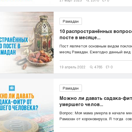
27 март 2023
2370
0
Рамадан
10 распространённых вопрос
посте в месяце...
Пост является основным видом покло
месяц Рамадан. Ежегодно данный вид
поклонения...
19 апрель 2022
4765
0
Рамадан
Можно ли давать садака-фит
умершего челов...
Вопрос: Моя мама умерла в начале ме
Рамазан от короновируса. Я тогда сов.