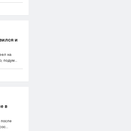
вился и
еел на
 подум...
е в
 после
ос...