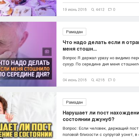
19 июнь 2018
4412
0
Рамадан
Что надо делать если я отра
меня стошн...
Вопрос Я держал уразу но видимо пер
сухур. По середине дня меня стошнило,
04 июнь 2018
4218
0
Рамадан
Нарушает ли пост нахождени
состоянии джунуб?
Вопрос: Если человек, держащий пост
половой близости с супругой уснет, в с