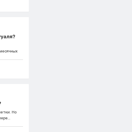
ууаля?
 месячных
?
летки. Но
ере...