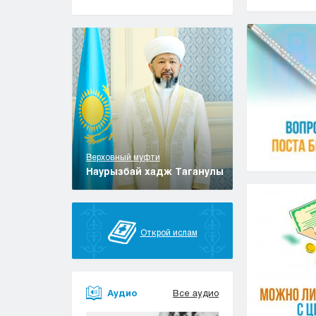
Верховный муфти
Наурызбай хадж Таганулы
Открой ислам
Аудио
Все аудио