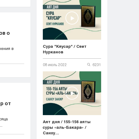
ов о
Сура "Кяусар" / Сеит
нения в
Нурканов
08 июль 2022
6231
р от
сяца
Аят дня / 155-156 аяты
..
суры «аль-Бакара» /
Санху...