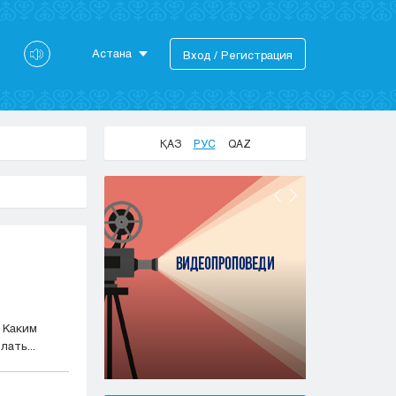
Астана
Вход / Регистрация
Астана
Алматы
Актау
ҚАЗ
РУС
QAZ
Актобе
Атырау
Жезказган
Караганда
Кокшетау
Костанай
Кызылорда
Павлодар
 Каким
Петропавловск
ать...
Семей
Талдыкорган