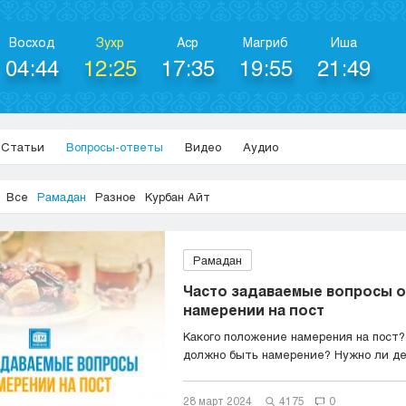
Восход
Зухр
Аср
Магриб
Иша
04:44
12:25
17:35
19:55
21:49
Статьи
Вопросы-ответы
Видео
Аудио
Все
Рамадан
Разное
Курбан Айт
Рамадан
Часто задаваемые вопросы о
намерении на пост
Какого положение намерения на пост?
должно быть намерение? Нужно ли дел
28 март 2024
4175
0