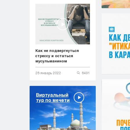
Как не подвергнуться
стрессу и остаться
мусульманином
28 январь 2022
8491
Виртуальный
тур по мечети