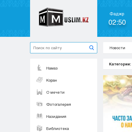
Фаджр
02:50
Новости
Категории:
Намаз
Коран
О мечети
Фотогалерея
Назидания
Библиотека