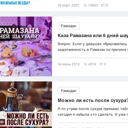
29 март 2021
13840
0
Рамадан
Каза Рамазана или 6 дней ша
Вопрос: Если у девушек образовалась
задолженность в Рамазан по причине
оч...
04 июнь 2019
4019
0
Рамадан
Можно ли есть после сухура
Я по утрам после сухура приниаю таб
сегодня я забыла это сделать. И уже п