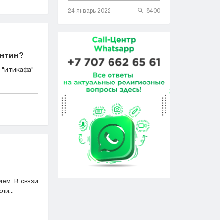
24 январь 2022
8400
антин?
 "итикафа"
ием. В связи
ли...