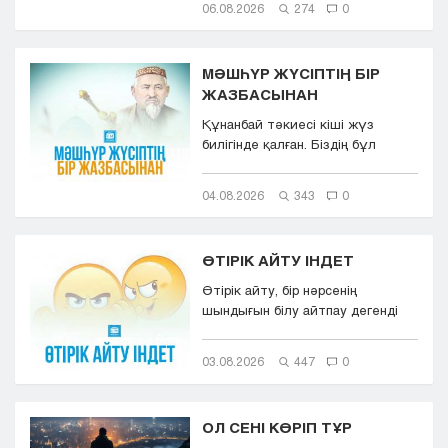
06.08.2026
274
0
МӘШҺҮР ЖҮСІПТІҢ БІР
ЖАЗБАСЫНАН
Құнанбай тәкиесі кіші жүз
билігінде қалған. Біздің бұл
қазақта тасқа таңба басқандай ...
04.08.2026
343
0
ӨТІРІК АЙТУ ІНДЕТ
Өтірік айту, бір нәрсенің
шындығын білу айтпау дегенді
білдіреді. Өтірік айту,
мылқаулық...
03.08.2026
447
0
ОЛ СЕНІ КӨРІП ТҰР