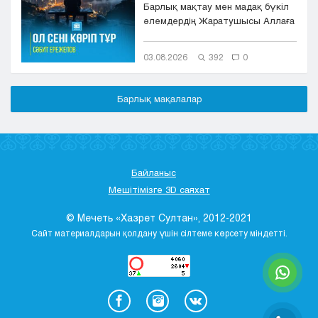
Барлық мақтау мен мадақ бүкіл
әлемдердің Жаратушысы Аллаға
болсын. Оның игілігі мен сәле...
03.08.2026
392
0
Барлық мақалалар
Байланыс
Мешітімізге 3D саяхат
© Мечеть «Хазрет Султан», 2012-2021
Сайт материалдарын қолдану үшін сілтеме көрсету міндетті.