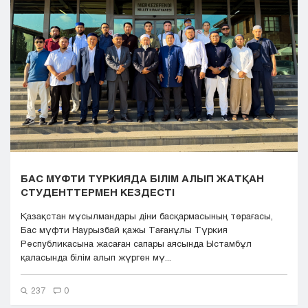
Кызылорда
Павлодар
Петропавловск
Семей
Талдыкорган
Тараз
Туркестан
Уральск
Усть-Каменогорск
Шымкент
БАС МҮФТИ ТҮРКИЯДА БІЛІМ АЛЫП ЖАТҚАН
СТУДЕНТТЕРМЕН КЕЗДЕСТІ
Қазақстан мұсылмандары діни басқармасының төрағасы,
Бас мүфти Наурызбай қажы Тағанұлы Түркия
Республикасына жасаған сапары аясында Ыстамбұл
қаласында білім алып жүрген мү...
237
0