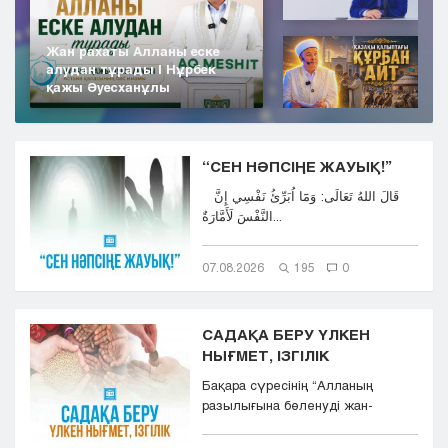
Жан рахаты Алланы еске
алудан тұрады | Нұрбек
қажы Әуесханұлы
“СЕН НӘПСІҢЕ ЖАУЫҚ!”
قَالَ اللهُ تَعَالَى: وَمَٓا اُبَرِّئُ نَفْسِي إِنَّ
النَّفْسَ لَأَمَّارَةٌ...
07.08.2026
195
0
САДАҚА БЕРУ ҮЛКЕН
НЫҒМЕТ, ІЗГІЛІК
Бақара сүресінің “Aлланың
разылығына бөленуді жан-
тәнімен қалап және
көкіректерінд...