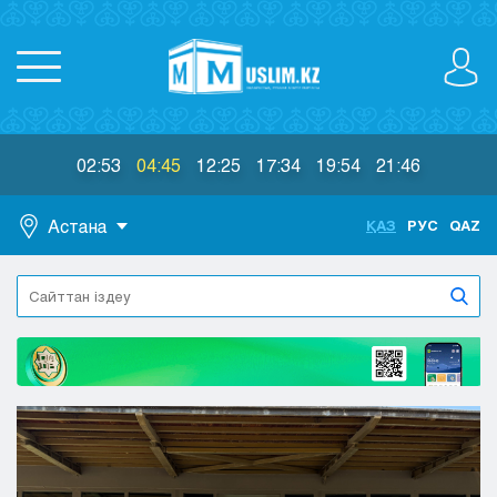
02:53
04:45
12:25
17:34
19:54
21:46
Астана
ҚАЗ
РУС
QAZ
Астана
Алматы
Актау
Актобе
Атырау
Жезказган
Караганда
Кокшетау
Костанай