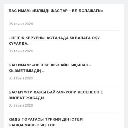
БАС ИМАМ: «БІЛІМДІ ЖАСТАР – ЕЛ БОЛАШАҒЫ»
06 тамыз 2026
«ІЗГІЛІК КЕРУЕНІ»: АСТАНАДА 50 БАЛАҒА ОҚУ
ҚҰРАЛДА...
06 тамыз 2026
БАС ИМАМ: «ӘР ІСКЕ ШЫНАЙЫ ЫҚЫЛАС –
ҚЫЗМЕТІМІЗДІҢ ...
05 тамыз 2026
БАС МҮФТИ ХАЖЫ БАЙРАМ-УӘЛИ КЕСЕНЕСІНЕ
ЗИЯРАТ ЖАСАДЫ
05 тамыз 2026
ҚМДБ ТӨРАҒАСЫ ТҮРКИЯ ДІН ІСТЕРІ
БАСҚАРМАСЫНЫҢ ТӨР...