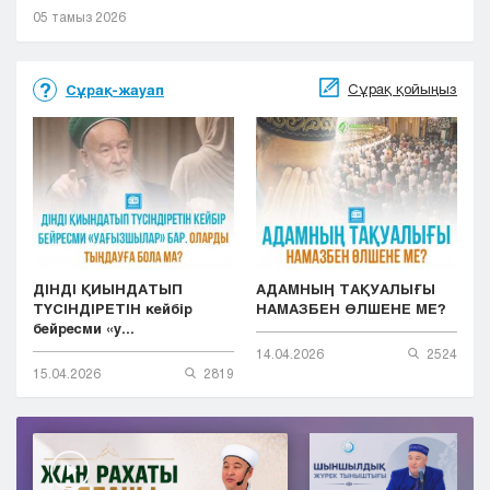
05 тамыз 2026
Сұрақ қойыңыз
Сұрақ-жауап
ДІНДІ ҚИЫНДАТЫП
АДАМНЫҢ ТАҚУАЛЫҒЫ
ТҮСІНДІРЕТІН кейбір
НАМАЗБЕН ӨЛШЕНЕ МЕ?
бейресми «у...
14.04.2026
2524
15.04.2026
2819