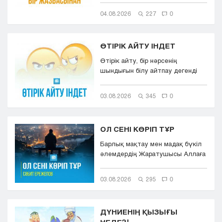
04.08.2026
227
0
ӨТІРІК АЙТУ ІНДЕТ
Өтірік айту, бір нәрсенің
шындығын білу айтпау дегенді
білдіреді. Өтірік айту,
мылқаулық...
03.08.2026
345
0
ОЛ СЕНІ КӨРІП ТҰР
Барлық мақтау мен мадақ бүкіл
әлемдердің Жаратушысы Аллаға
болсын. Оның игілігі мен сәле...
03.08.2026
295
0
ДҮНИЕНІҢ ҚЫЗЫҒЫ
НЕДЕ?!