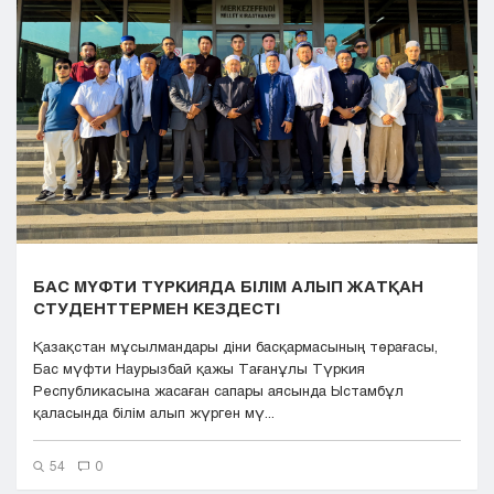
Кызылорда
Павлодар
Петропавловск
Семей
Талдыкорган
Тараз
Туркестан
Уральск
Усть-Каменогорск
Шымкент
БАС МҮФТИ ТҮРКИЯДА БІЛІМ АЛЫП ЖАТҚАН
СТУДЕНТТЕРМЕН КЕЗДЕСТІ
Қазақстан мұсылмандары діни басқармасының төрағасы,
Бас мүфти Наурызбай қажы Тағанұлы Түркия
Республикасына жасаған сапары аясында Ыстамбұл
қаласында білім алып жүрген мү...
54
0