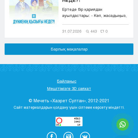
Ертеде бір қариядан
ауылдастары: - Көп, жасадыңыз,
ДҮНИЕНІҢ ҚЫЗЫҒЫ НЕДЕ?!- деп,
сұрай...
31.07.2026
443
0
Барлық мақалалар
Байланыс
Мешітімізге 3D саяхат
© Мечеть «Хазрет Султан», 2012-2021
Сайт материалдарын қолдану үшін сілтеме көрсету міндетті.