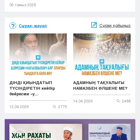
05 тамыз 2026
Сұрақ қойыңыз
Сұрақ-жауап
ДІНДІ ҚИЫНДАТЫП
АДАМНЫҢ ТАҚУАЛЫҒЫ
ТҮСІНДІРЕТІН кейбір
НАМАЗБЕН ӨЛШЕНЕ МЕ?
бейресми «у...
14.04.2026
2488
15.04.2026
2770