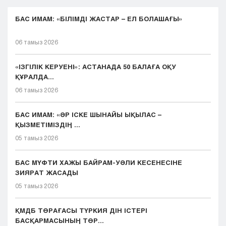
БАС ИМАМ: «БІЛІМДІ ЖАСТАР – ЕЛ БОЛАШАҒЫ»
06 тамыз 2026
«ІЗГІЛІК КЕРУЕНІ»: АСТАНАДА 50 БАЛАҒА ОҚУ
ҚҰРАЛДА...
06 тамыз 2026
БАС ИМАМ: «ӘР ІСКЕ ШЫНАЙЫ ЫҚЫЛАС –
ҚЫЗМЕТІМІЗДІҢ ...
05 тамыз 2026
БАС МҮФТИ ХАЖЫ БАЙРАМ-УӘЛИ КЕСЕНЕСІНЕ
ЗИЯРАТ ЖАСАДЫ
05 тамыз 2026
ҚМДБ ТӨРАҒАСЫ ТҮРКИЯ ДІН ІСТЕРІ
БАСҚАРМАСЫНЫҢ ТӨР...