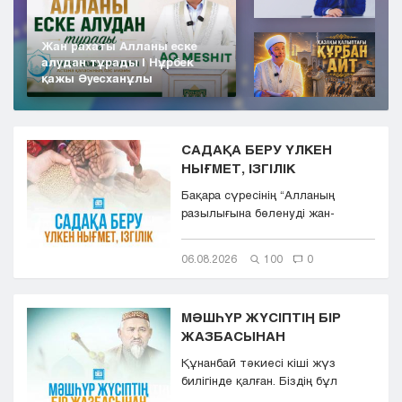
Жан рахаты Алланы еске
алудан тұрады | Нұрбек
қажы Әуесханұлы
САДАҚА БЕРУ ҮЛКЕН
НЫҒМЕТ, ІЗГІЛІК
Бақара сүресінің “Aлланың
разылығына бөленуді жан-
тәнімен қалап және
көкіректерінд...
06.08.2026
100
0
МӘШҺҮР ЖҮСІПТІҢ БІР
ЖАЗБАСЫНАН
Құнанбай тәкиесі кіші жүз
билігінде қалған. Біздің бұл
қазақта тасқа таңба басқандай ...