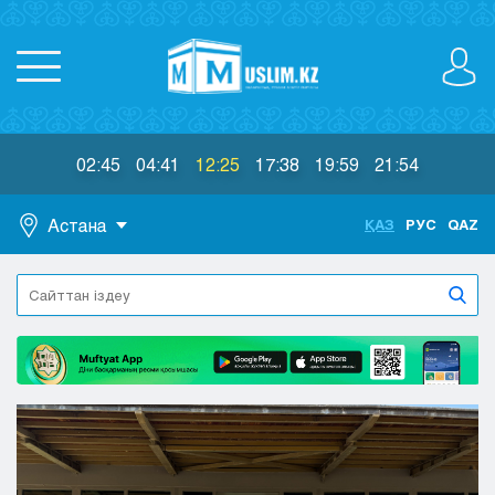
02:45
04:41
12:25
17:38
19:59
21:54
Астана
ҚАЗ
РУС
QAZ
Астана
Алматы
Актау
Актобе
Атырау
Жезказган
Караганда
Кокшетау
Костанай