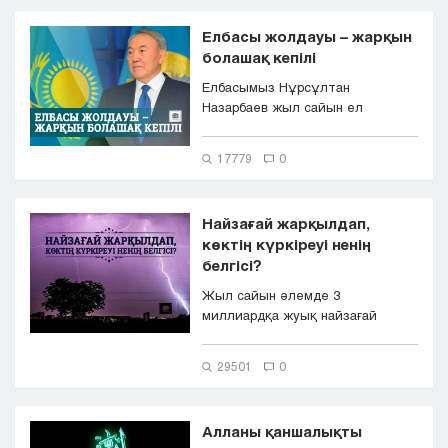
Елбасы жолдауы – жарқын
болашақ кепілі
Елбасымыз Нұрсұлтан
Назарбаев жыл сайын ел
халқына Жолдау жасап, ел
дамуының деңгейі, б...
17779
0
Найзағай жарқылдап,
көктің күркіреуі ненің
белгісі?
Жыл сайын әлемде 3
миллиардқа жуық найзағай
ойнап, күн күркірейді екен. Сіз
әлемдегі ең...
29501
0
Алланы қаншалықты