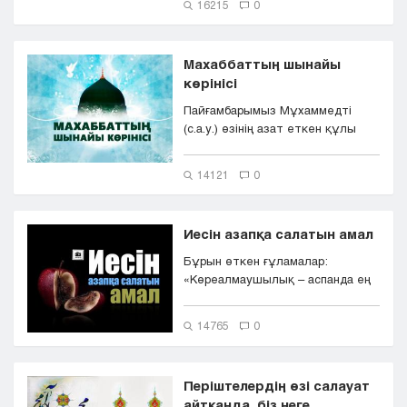
16215
0
Махаббаттың шынайы
көрінісі
Пайғамбарымыз Мұхаммедті
(с.а.у.) өзінің азат еткен құлы
Саубан (р.а) қатты жақсы көруш...
14121
0
Иесін азапқа салатын амал
Бұрын өткен ғұламалар:
«Көреалмаушылық – аспанда ең
алғаш жасалған күнә. Іб...
14765
0
Періштелердің өзі салауат
айтқанда, біз неге