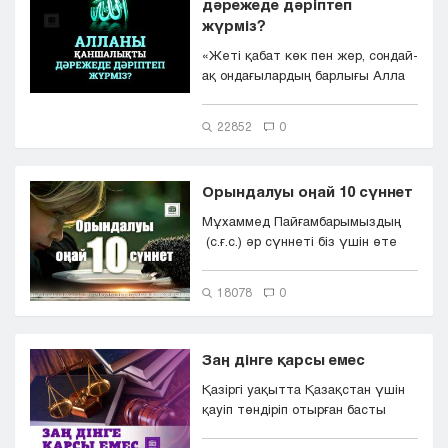
дәрежеде дәріптеп
жүрміз?
«Жеті қабат көк пен жер, сондай-
ақ ондағылардың барлығы Алла
Тағаланы пәктейді. О...
22852
0
Орындалуы оңай 10 сүннет
Мұхаммед Пайғамбарымыздың
(с.ғ.с.) әр сүннеті біз үшін өте
маңызды. Сүннет &ndash...
18078
0
Заң дінге қарсы емес
Қазіргі уақытта Қазақстан үшін
қауіп төндіріп отырған басты
факторлардың бірі діни экст...