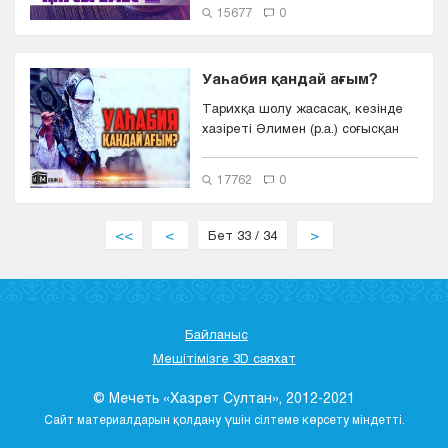
15677
0
Уаһабия қандай ағым?
Тарихқа шолу жасасақ, кезінде
хазіреті Әлимен (р.а.) соғысқан
хауариждердің көпшілігі Н...
17762
0
<<
<
Бет 33 / 34
>
Байланыс
Мешітімізге 3D саяхат
© Мечеть «Хазрет Султан», 2012-2021
Сайт материалдарын қолдану үшін сілтеме көрсету міндетті.