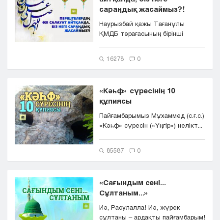
сараңдық жасаймыз?!
Наурызбай қажы Тағанұлы
ҚМДБ төрағасының бірінші
орынбасары, наиб мүфти, Астана
қал...
16278
0
«Кәһф» сүресінің 10
құпиясы
Пайғамбарымыз Мұхаммед (с.ғ.с.)
«Кәһф» сүресін («Үңгір») нелікт...
85587
0
«Сағындым сені...
Сұлтаным...»
Иә, Расулалла! Иә, жүрек
сұлтаны – ардақты пайғамбарым!