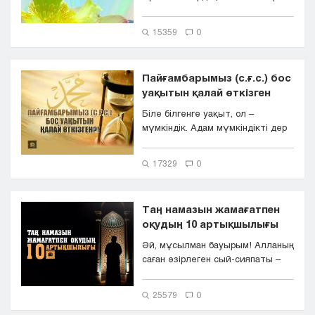
Адамзатты махаббатп...
15359
0
Пайғамбарымыз (с.ғ.с.) бос
уақытын қалай өткізген
Біле білгенге уақыт, ол –
мүмкіндік. Адам мүмкіндікті дер
кезінде пайдаланып...
17329
0
Таң намазын жамағатпен
оқудың 10 артықшылығы
Әй, мұсылман бауырым! Алланың
саған әзірлеген сый-сияпаты –
Алланың кеңшілігінен ...
25579
0