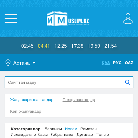
02:45
04:41
12:25
17:38
19:59
21:54
Астана
ҚАЗ
РУС
QAZ
Астана
Алматы
Актау
Жаңа жарияланғандар
Актобе
Талқыланғандар
Атырау
Көп оқылғандар
Жезказган
Караганда
Категориялар:
Барлығы
Ислам
Рамазан
Кокшетау
Исламдағы отбасы
Ғибратнама
Дұғалар
Тәпсір
Костанай