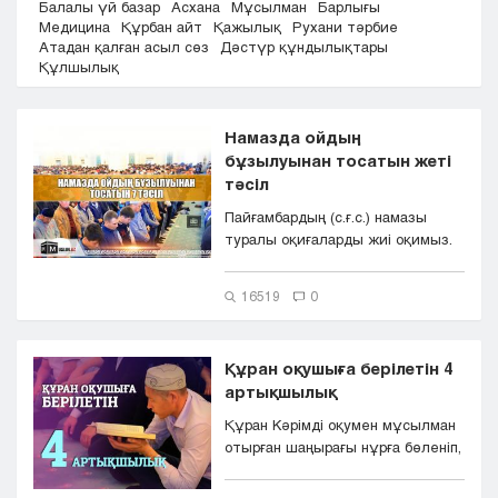
Балалы үй базар
Асхана
Мұсылман
Барлығы
Кызылорда
Медицина
Құрбан айт
Қажылық
Рухани тәрбие
Атадан қалған асыл сөз
Дәстүр құндылықтары
Павлодар
Құлшылық
Петропавловск
Семей
Талдыкорган
Намазда ойдың
Тараз
бұзылуынан тосатын жеті
Туркестан
тәсіл
Уральск
Пайғамбардың (с.ғ.с.) намазы
Усть-Каменогорск
туралы оқиғаларды жиі оқимыз.
Шымкент
Аштықтан құрылдаған
қарынның...
16519
0
Құран оқушыға берілетін 4
артықшылық
Құран Кәрімді оқумен мұсылман
отырған шаңырағы нұрға бөленіп,
жұпарлана түседі. Ө...