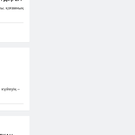
ы, қоғамның
 күйеуің –