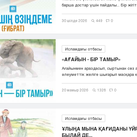
барша достар үшін пайдалы... Бір жігіт 
30 шілде 2026
449
0
Исламдағы отбасы
«АҒАЙЫН - БІР ТАМЫР»
Ағайынмен араздасып, сыртынан сөз 
әлеуметтік желіге шығарып масқара қ
с...
20 мамыр 2026
1328
0
Исламдағы отбасы
ҰЛЫҢА МЫНА ҚАҒИДАНЫ ҮЙР
БЫЛАЙ ДЕ...