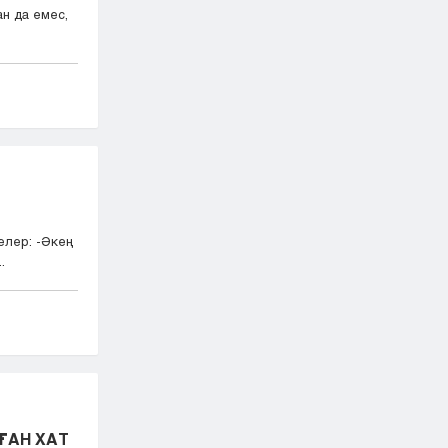
н да емес,
елер: -Әкең
.
ЛҒАН ХАТ