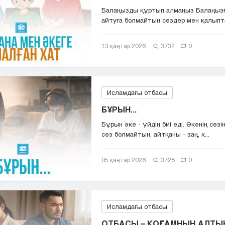
Балаңызды құртып алмаңыз Балаңыз
айтуға болмайтын сөздер мен қалыпта
13 қаңтар 2026
3732
0
Исламдағы отбасы
БҰРЫН...
Бұрын әке - үйдің биі еді. Әкенің сөзі
сөз болмайтын, айтқаны - заң, к...
05 қаңтар 2026
3728
0
Исламдағы отбасы
ОТБАСЫ – ҚОҒАМНЫҢ АЛТЫН