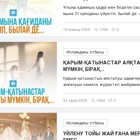
Ұлыңа адамның қадірі мен беделін са
мына 21 қағиданы үйретіп, былай де: А
18 мамыр 2026
1384
0
Исламдағы отбасы
ҚАРЫМ-ҚАТЫНАСТАР АЯҚТ
МҮМКІН, БІРАҚ...
Қарым-қатынастың аяқталуы адамгерш
жоғалуын немесе жүректегі мейірімнің 
24 сәуір 2026
1694
0
Исламдағы отбасы
ҮЙЛЕНУ ТОЙЫ ЖАЙ ҒАНА МЕ
ЕМЕС