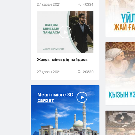
27 қазан 2021
40334
Жақсы мінездің пайдасы
27 қазан 2021
20830
Мешітімізге 3D
саяхат