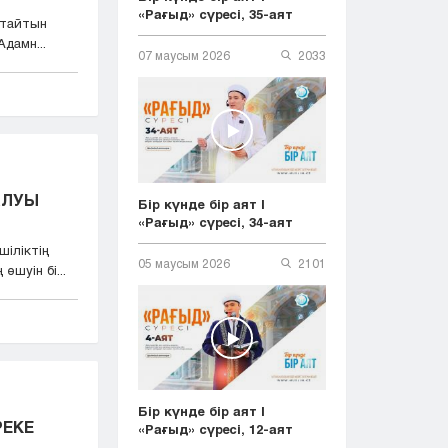
«Рағыд» сүресі, 35-аят
қтайтын
дамн...
07 маусым 2026
2033
АЛУЫ
Бір күнде бір аят |
«Рағыд» сүресі, 34-аят
іліктің
05 маусым 2026
2101
өшуін бі...
Бір күнде бір аят |
РЕКЕ
«Рағыд» сүресі, 12-аят