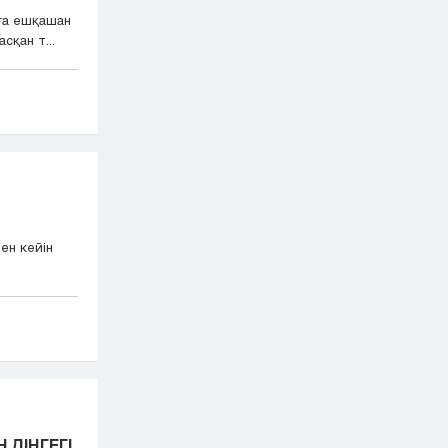
ға ешқашан
сқан т...
нен кейін
 ДІҢГЕГІ