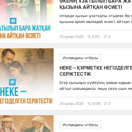
ӘКЕНІҢ ҰЗАТЫЛЫП БАРА ЖА
ҚЫЗЫНА АЙТҚАН ӨСИЕТІ
Ілгеріде қызын ұзатқалы отырған бір 
қызына арнап мынадай өсиет айтқан 
Қызы...
20 қазан 2025
5751
0
Исламдағы отбасы
НЕКЕ – ҚҰРМЕТКЕ НЕГІЗДЕЛГ
СЕРІКТЕСТІК
Егер қызыңыз күйеуінің жаман қарым
айтып шағымданса, оның сөзін шын ние
20 қазан 2025
4738
0
Исламдағы отбасы