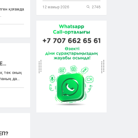
12 мамыр 2026
2748
лген қоғамда
.
...
қ тек оның
аның да...
ЕП?