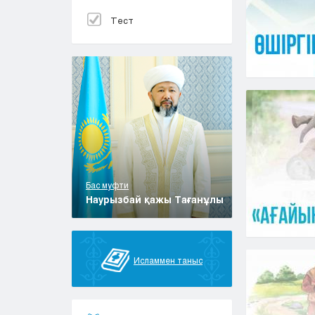
Тест
Бас муфти
Наурызбай қажы Тағанұлы
Исламмен таныс