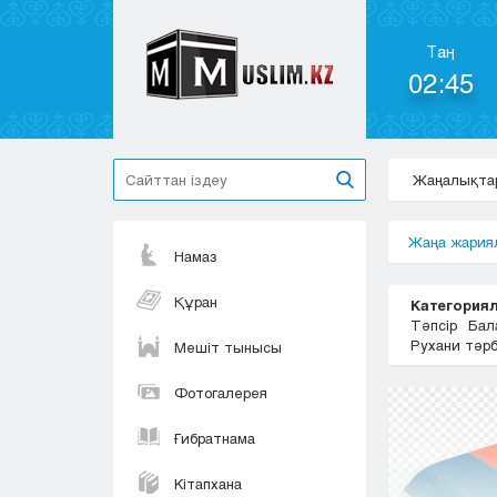
Таң
02:45
Жаңалықта
Жаңа жария
Намаз
Құран
Категориял
Тәпсір
Бал
Рухани тәр
Мешіт тынысы
Фотогалерея
Ғибратнама
Кітапхана