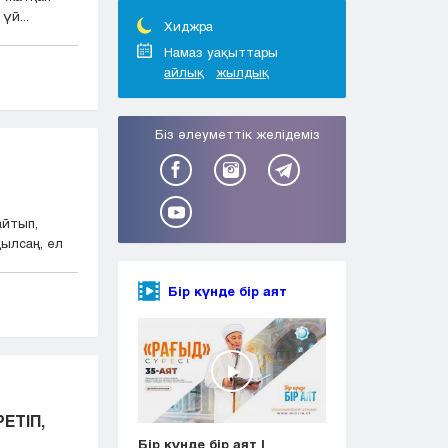
Тараз
үй...
Туркестан
Хиджра
Уральск
Намаз уақыттары
айлық
жылдық
Усть-Каменогорск
Шымкент
Біз әлеуметтік желідеміз
айтып,
ылсаң, ел
Бір күнде бір аят
ЕТІП,
Бір күнде бір аят |