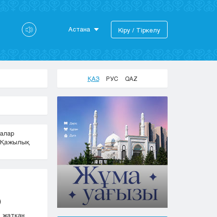
Астана
Кіру / Тіркелу
Астана
Алматы
Актау
ҚАЗ
РУС
QAZ
Актобе
Атырау
Жезказган
Караганда
алар
Кокшетау
Қажылық
Костанай
Кызылорда
Павлодар
Петропавловск
Семей
)
Талдыкорган
і жатқан