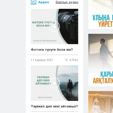
Аудио
Барлық аудио
Фотоға түсуге бола ма?
17 қараша 2021
47942
Тәуекел деп нені айтамыз?