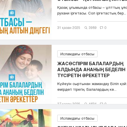
Қазақ ұғымында отбасы – ұлттың ұяс
рухани іргетасы. Сол іргетастың бер...
31 қазан 2025
3989
0
Исламдағы отбасы
ЖАСӨСПІРІМ БАЛАЛАРДЫҢ
АЛДЫНДА АНАНЫҢ БЕДЕЛІН
ТҮСІРЕТІН ӘРЕКЕТТЕР
Күйеуін сыртынан жамандау Біліп қой:
өмірдегі тірегің. Балалардың кө...
27 қазан 2025
4634
0
Исламдағы отбасы