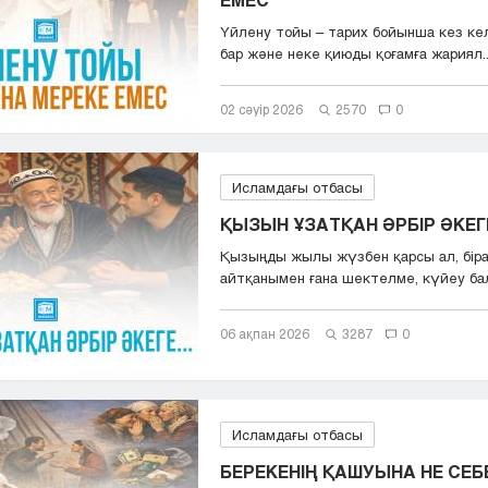
Үйлену тойы – тарих бойынша кез ке
бар және неке қиюды қоғамға жариял..
02 сәуір 2026
2570
0
Исламдағы отбасы
ҚЫЗЫН ҰЗАТҚАН ӘРБІР ӘКЕГЕ
Қызыңды жылы жүзбен қарсы ал, біра
айтқанымен ғана шектелме, күйеу бал
06 ақпан 2026
3287
0
Исламдағы отбасы
БЕРЕКЕНІҢ ҚАШУЫНА НЕ СЕБ