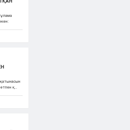
ТҚАН
ғұлама
екен:
ЕН
-қатынасын
тпен қ...