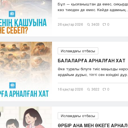
Бұл — қызғаныштан да емес, сиқырда
көз тиюден де емес. Кейде адамның...
26 қаңтар 2026
3403
0
Исламдағы отбасы
БАЛАЛАРҒА АРНАЛҒАН ХАТ
Әке туралы білуге тиіс маңызды нәрс
әрдайым дұрыс, тіпті сен өзіңдікі дұр..
16 қаңтар 2026
3622
0
Исламдағы отбасы
ӘРБІР АНА МЕН ӘКЕГЕ АРНА