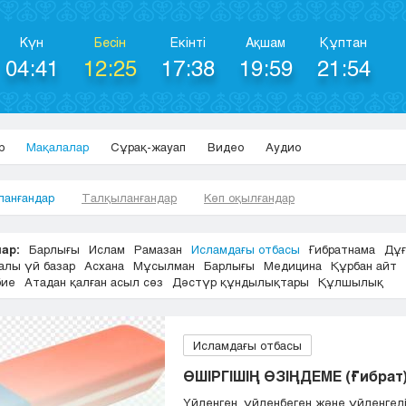
Күн
Бесін
Екінті
Ақшам
Құптан
04:41
12:25
17:38
19:59
21:54
р
Мақалалар
Сұрақ-жауап
Видео
Аудио
ланғандар
Талқыланғандар
Көп оқылғандар
ар:
Барлығы
Ислам
Рамазан
Исламдағы отбасы
Ғибратнама
Дұғ
алы үй базар
Асхана
Мұсылман
Барлығы
Медицина
Құрбан айт
бие
Атадан қалған асыл сөз
Дәстүр құндылықтары
Құлшылық
Исламдағы отбасы
ӨШІРГІШІҢ ӨЗІҢДЕМЕ (Ғибрат
Үйленген, үйленбеген жəне үйленгел