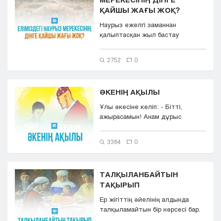
ҚАЙШЫ ЖАҒЫ ЖОҚ?
Наурыз ежелгі заманнан
қалыптасқан жыл бастау
мейрамы. Қазіргі күнтізбе ...
2752
0
ӘКЕНІҢ АҚЫЛЫ
Ұлы әкесіне келіп: - Бітті,
ажырасамын! Анам дұрыс
айтады - келіншегім жалқау.
Қашан...
3384
0
ТАЛҚЫЛАНБАЙТЫН
ТАҚЫРЫП
Ер жігіттің әйелінің алдында
талқыламайтын бір нәрсесі бар.
Ол - "ата-анамды қолға...