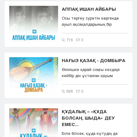
АППАҚ ИШАН АЙБАРЫ
Осы тергеу суретін көргенде
ауыл ақсақалдарының бір
әңгімесі есіме түсті. 1930
жылдың ш...
716
0
НАҒЫЗ ҚАЗАҚ - ДОМБЫРА
Өкінішке қарай соңғы кездері
кейбір дін ұстанған қауым
арасында қазақтың ұлттық
аспабын...
898
0
ҚҰДАЛЫҚ – «ҚҰДА
БОЛСАҢ, ШЫДА» ДЕУ
ЕМЕС...
Біле білсек, құда күтудің де