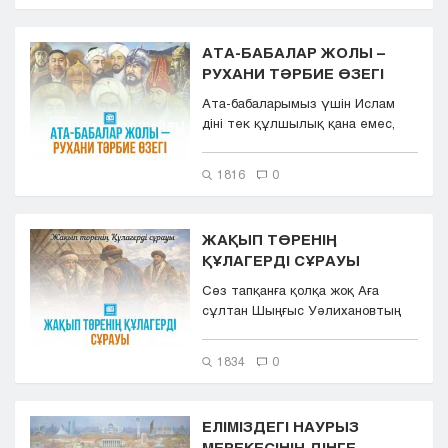
АТА-БАБАЛАР ЖОЛЫ –
РУХАНИ ТӘРБИЕ ӨЗЕГІ
Ата-бабаларымыз үшін Ислам
діні тек құлшылық қана емес,
ұлттық болмыс пен өмір
салтына ...
1816
0
ЖАҚЫП ТӨРЕНІҢ
ҚҰЛАГЕРДІ СҰРАУЫ
Сөз тапқанға қолқа жоқ Аға
сұлтан Шыңғыс Уәлихановтың
жүйрік ат, қыран бүркіт, құмай...
1834
0
ЕЛІМІЗДЕГІ НАУРЫЗ
МЕРЕКЕСІНІҢ ДІНГЕ