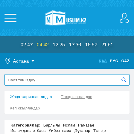
02:47
04:42
12:25
17:36
19:57
21:51
Астана
ҚАЗ
РУС
QAZ
Астана
Алматы
Актау
Жаңа жарияланғандар
Актобе
Талқыланғандар
Атырау
Көп оқылғандар
Жезказган
Караганда
Категориялар:
Барлығы
Ислам
Рамазан
Кокшетау
Исламдағы отбасы
Ғибратнама
Дұғалар
Тәпсір
Костанай