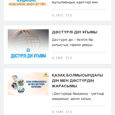
мұсылмандық әдептері мен
шарттары бар. Бабаларымыз
мұны же...
1412
0
ДӘСТҮРЛІ ДІН ҰҒЫМЫ
Дәстүрлі дін – белгілі бір
халықтың тарихи дамуы
барысында қалыптасып, оның
мәден...
1355
0
ҚАЗАҚ БОЛМЫСЫНДАҒЫ
ДІН МЕН ДӘСТҮРДІҢ
ЖАРАСЫМЫ
«Дәстүріңді баққаның - үмітіңді
жаққаның» деген халық
даналығының астарында...
1439
0