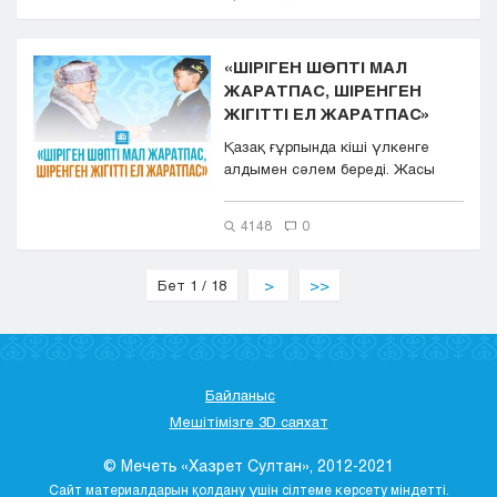
«ШІРІГЕН ШӨПТІ МАЛ
ЖАРАТПАС, ШІРЕНГЕН
ЖІГІТТІ ЕЛ ЖАРАТПАС»
Қазақ ғұрпында кіші үлкенге
алдымен сәлем береді. Жасы
кішінің бірінші болып
сәлемдеспе...
4148
0
Бет 1 / 18
>
>>
Байланыс
Мешітімізге 3D саяхат
© Мечеть «Хазрет Султан», 2012-2021
Сайт материалдарын қолдану үшін сілтеме көрсету міндетті.