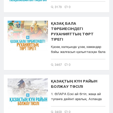
3179
0
ҚАЗАҚ БАЛА
ТӘРБИЕСІНДЕГІ
РУХАНИЯТТЫҢ ТӨРТ
ТІРЕГІ
Қазақ халқында ұзақ замандар
бойы жалғасып қалыптасқан бала
тәрбиесіндегі руханияттың т...
3467
0
ҚАЗАҚТЫҢ КҮН РАЙЫН
БОЛЖАУ ТӘСІЛІ
1. ӨЛАРА Ескі ай бітіп, жаңа ай
туғанға дейінгі аралық. Аспанда
ай көрінбейтін кез. ...
3403
0