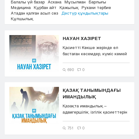
Балалы үй базар
Асхана
Мұсылман
Барлығы
Кызылорда
Медицина
Құрбан айт
Қажылық
Рухани тәрбие
Атадан қалған асыл сөз
Дәстүр құндылықтары
Павлодар
Құлшылық
Петропавловск
Семей
Талдыкорган
НАУАН ХАЗІРЕТ
Тараз
Қасиетті Көкше жерінде ел
Туркестан
бастаған көсемдер, күміс көмей
Уральск
шешендер, ақын-жыраулар,
Усть-Каменогорск
батыр...
690
0
Шымкент
ҚАЗАҚ ТАНЫМЫНДАҒЫ
ИМАНДЫЛЫҚ
Қазақта имандылық –
адамгершілік, ізгілік қасиеттерін
білдіреді. Имандылықтың мұн...
751
0