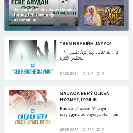
Jan rahaty Allany eske alýdan
turady | Nurbek qajy
Áýeshanuly
“SEN NÁPSIŃE JAÝYQ!”
قَالَ اللهُ تَعَالَى: وَمَٓا اُبَرِّئُ نَفْسِي إِنَّ
النَّفْسَ لَأَمَّارَةٌ...
07.08.2026
204
0
SADAQA BERÝ ÚLKEN
NYǴMET, IZGILIK
Baqara súresiniń “Allanyń
razylyǵyna bólenýdi jan-tánimen
qalap jáne kókirekterind...
06.08.2026
280
0