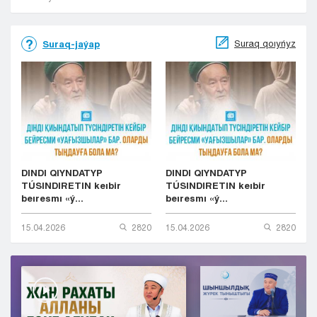
Suraq qoıyńyz
Suraq-jaýap
DINDI QIYNDATYP
DINDI QIYNDATYP
TÚSINDIRETIN keıbir
TÚSINDIRETIN keıbir
beıresmı «ý...
beıresmı «ý...
15.04.2026
2820
15.04.2026
2820