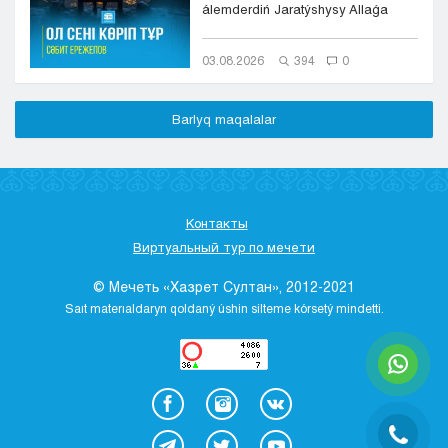
álemderdiń Jaratýshysy Allaǵa
bolsyn. Onyń ıgiligi men sál...
03.08.2026
394
0
Barlyq maqalalar
Контакты
Виртуальный тур по мечети
© Мечеть «Хазрет Султан», 2012-2021
Saıt materıaldaryn qoldaný úshіn sіlteme kórsetý mіndettі.