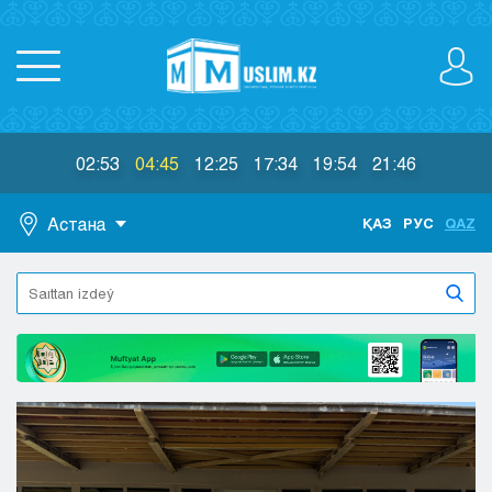
02:53
04:45
12:25
17:34
19:54
21:46
Астана
ҚАЗ
РУС
QAZ
Astana
Almaty
Aktaý
Aktobe
Atyraý
Jezkazgan
Karaganda
Kokshetaý
Kostanaı