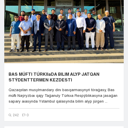
Kyzylorda
Pavlodar
Petropavlovsk
Semeı
Taldykorgan
Taraz
Týrkestan
Ýralsk
Ýst-Kamenogorsk
Shymkent
BAS MÚFTI TÚRKIIaDA BILIM ALYP JATQAN
STÝDENTTERMEN KEZDESTI
Qazaqstan musylmandary dinı basqarmasynyń tóraǵasy, Bas
múftı Naýryzbaı qajy Taǵanuly Túrkııa Respýblıkasyna jasaǵan
sapary aıasynda Ystambul qalasynda bilim alyp júrgen ...
242
0