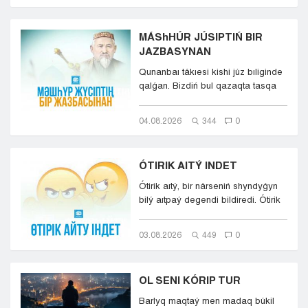
MÁShHÚR JÚSIPTIŃ BIR
JAZBASYNAN
Qunanbaı tákıesi kishi júz bıliginde
qalǵan. Bizdiń bul qazaqta tasqa
tańba basqandaı...
04.08.2026
344
0
ÓTIRIK AITÝ INDET
Ótirik aıtý, bir nárseniń shyndyǵyn
bilý aıtpaý degendi bildiredi. Ótirik
aıtý, mylqaýly...
03.08.2026
449
0
OL SENI KÓRIP TUR
Barlyq maqtaý men madaq búkil