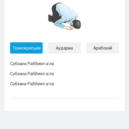
Транскрипция
Аударма
Арабский
Субхана Раббиял-а’ла
Субхана Раббиял-а’ла
Субхана Раббиял-а’ла