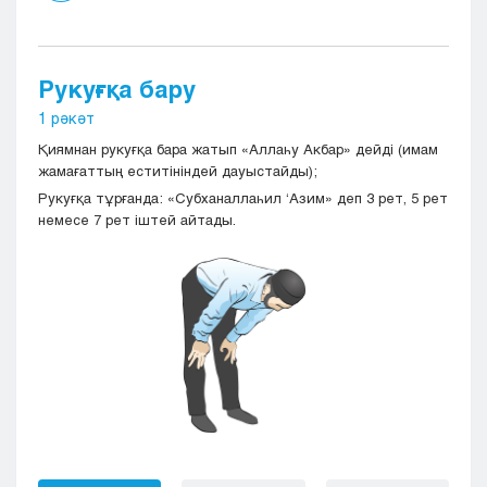
Рукуғқа бару
1 рәкәт
Қиямнан рукуғқа бара жатып «Аллаһу Акбар» дейді (имам
жамағаттың еститініндей дауыстайды);
Рукуғқа тұрғанда: «Субханаллаһил ‘Азим» деп 3 рет, 5 рет
немесе 7 рет іштей айтады.