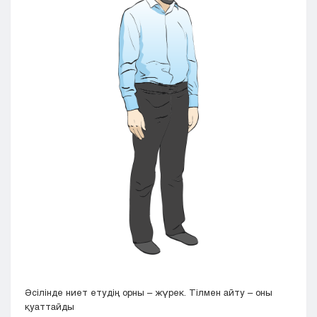
Әсілінде ниет етудің орны – жүрек. Тілмен айту – оны
қуаттайды