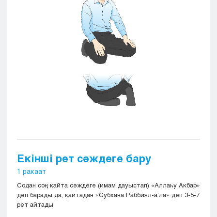
Екінші рет сәждеге бару
1 ракаат
Содан соң қайта сәждеге (имам дауыстап) «Аллаһу Акбар»
деп барады да, қайтадан «Субхана Раббиял-а’ла» деп 3-5-7
рет айтады