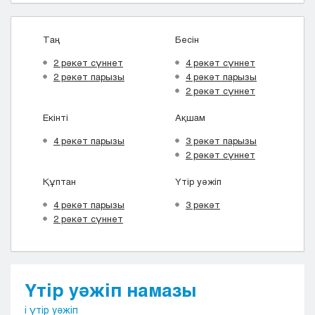
Кызылорда
Павлодар
Таң
Бесін
Петропавловск
2 рәкәт сүннет
4 рәкәт сүннет
Семей
2 рәкәт парызы
4 рәкәт парызы
Талдыкорган
2 рәкәт сүннет
Тараз
Туркестан
Екінті
Ақшам
Уральск
4 рәкәт парызы
3 рәкәт парызы
Усть-Каменогорск
2 рәкәт сүннет
Шымкент
Құптан
Үтір уәжіп
4 рәкәт парызы
3 рәкәт
2 рәкәт сүннет
Үтір уәжіп намазы
і үтір уәжіп