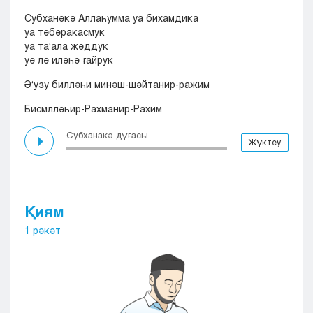
Субханәкә Аллаһумма уа бихамдика
уа тәбәракасмук
уа та‘ала жәддук
уә лә иләһә ғайрук
Ә‘узу билләһи минәш-шәйтанир-ражим
Бисмлләһир-Рахманир-Рахим
Субханакә дұғасы.
Жүктеу
Қиям
1 рәкәт