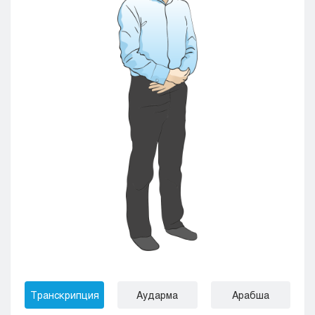
Транскрипция
Аударма
Арабша