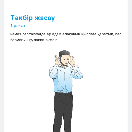
Тәкбір жасау
1 рәкәт
намаз басталғанда ер адам алақанын қыблаға қаратып, бас
бармағын құлаққа әкеліп: