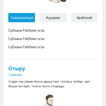
Транскрипция
Аударма
Арабский
Субхана Раббиял-а’ла
Субхана Раббиял-а’ла
Субхана Раббиял-а’ла
Отыру
1 ракаат
Содан соң (имам болса дауыстап) «Аллаһу Акбар» деп
басын көтеріп, тізесін бүгіп отырады