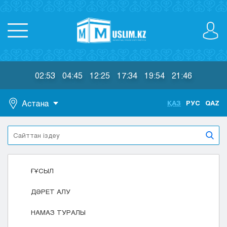
02:53
04:45
12:25
17:34
19:54
21:46
Астана
ҚАЗ
РУС
QAZ
Астана
Алматы
Актау
Актобе
ҒҰСЫЛ
Атырау
Жезказган
ДӘРЕТ АЛУ
Караганда
Кокшетау
НАМАЗ ТУРАЛЫ
Костанай