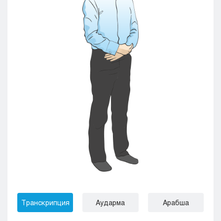
Транскрипция
Аударма
Арабша