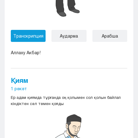
Транскрипция
Аударма
Арабша
Аллаху Акбар!
Қиям
1 рәкәт
Eр адам қиямда тұрғанда оң қолымен сол қолын байлап
кіндіктен сәл төмен қояды