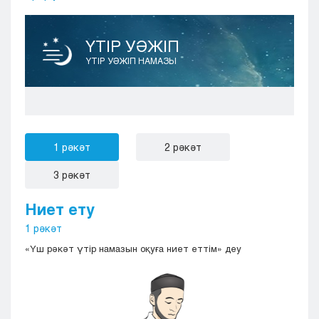
ҮТІР УӘЖІП
ҮТІР УӘЖІП НАМАЗЫ
1 рәкәт
2 рәкәт
3 рәкәт
Ниет ету
1 рәкәт
«Үш рәкәт үтір намазын оқуға ниет еттім» деу