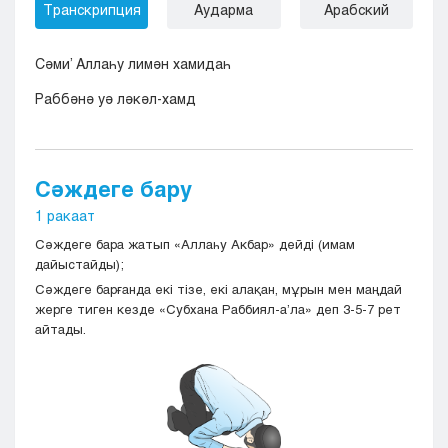
Транскрипция
Аударма
Арабский
Сәми’ Аллаһу лимән хамидаһ
Раббәнә уә ләкәл-хамд
Сәждеге бару
1 ракаат
Сәждеге бара жатып «Аллаһу Акбар» дейді (имам
дайыстайды);
Сәждеге барғанда екі тізе, екі алақан, мұрын мен маңдай
жерге тиген кезде «Субхана Раббиял-а’ла» деп 3-5-7 рет
айтады.