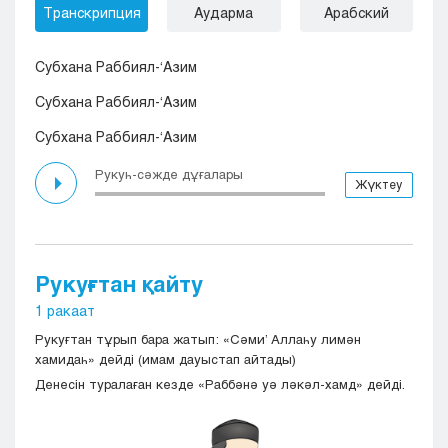
Транскрипция
Аударма
Арабский
Субхана Раббиял-‘Азим
Субхана Раббиял-‘Азим
Субхана Раббиял-‘Азим
Рукуһ-сәжде дұғалары
Жүктеу
Рукуғтан қайту
1 ракаат
Рукуғтан тұрып бара жатып: «Сәми’ Аллаһу лимән
хамидаһ» дейді (имам дауыстап айтады)
Денесін туралаған кезде «Раббәнә уә ләкәл-хамд» дейді.