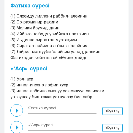
Фатиха сүресі
(1) Әлхәмду лилләһи раббил-‘аләмиин
(2) Әр-рахманир-рахиим
(3) Мәлики йәумид-диин
(4) Иййәкә нә‘буду уәиййәкә нәстә‘иин
(5) Иһдинәс-сирәатал-мустақиим
(6) Сиратал-ләз̃иинә ән‘амтә ‘аләйһим
(7) Ғайрил-мәғдууби ‘аләйһим уәләддаллиин
Фатихадан кейін іштей «Әмин» дейді
«‘Аср» сүресі
(1) Уәл-‘аср
(2) иннәл-инсәнә ләфии хуср
(3) илләл-ләз̃иинә әмәнуу уә‘амилуус-салихәти
уәтәуәсау бил-хаққи уәтәуәсау бис-сабр.
Фатиха сүресі
Жүктеу
«‘Аср» сүресі
Жүктеу