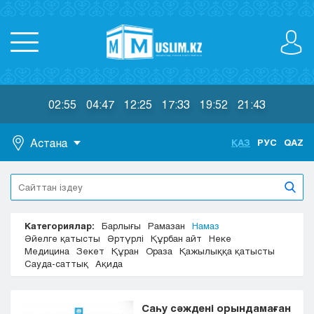
02:55
04:47
12:25
17:33
19:52
21:43
Астана
ҚАЗ
РУС
QAZ
Астана
Алматы
Актау
Категориялар:
Барлығы
Рамазан
Намаз
Актобе
Әйелге қатысты
Әртүрлі
Құрбан айт
Неке
Атырау
Медицина
Зекет
Құран
Ораза
Қажылыққа қатысты
Жезказган
Сауда-саттық
Ақида
Караганда
Кокшетау
Саһу сәждені орындамаған
Костанай