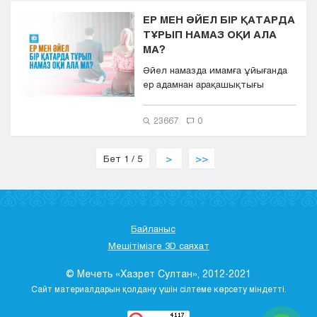
ЕР МЕН ӘЙЕЛ БІР ҚАТАРДА
ТҰРЫП НАМАЗ ОҚИ АЛА
МА?
Әйел намазда имамға ұйығанда
ер адамнан арақашықтығы
қандай болуы керек? «Ер адам...
23667
0
Бет 1 / 5
>
>>
Байланыс
Мешітімізге 3D саяхат
© Мечеть «Хазрет Султан», 2012-2021
Сайт материалдарын қолдану үшін сілтеме көрсету міндетті.