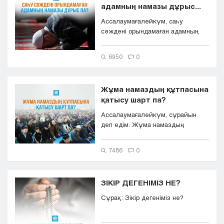
адамның намазы дұрыс...
Кызылорда
Ассалаумағалейкүм, саһу
Павлодар
сәждені орындамаған адамның
Петропавловск
намазы дұрыс па?
Семей
6950
0
Талдыкорган
Тараз
Туркестан
Жұма намаздың құтпасына
Уральск
қатысу шарт па?
Усть-Каменогорск
Ассалаумағалейкүм, сұрайын
Шымкент
деп едім. Жұма намаздың
құтпасына қатысу шарт па?
7486
0
ЗІКІР ДЕГЕНІМІЗ НЕ?
Сұрақ: Зікір дегеніміз не?