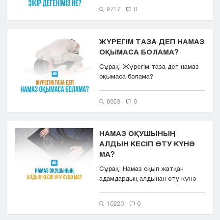
9717
0
ЖҮРЕГІМ ТАЗА ДЕП НАМАЗ
ОҚЫМАСА БОЛАМА?
Сұрақ: Жүрегім таза деп намаз
оқымаса болама?
8853
0
НАМАЗ ОҚУШЫНЫҢ
АЛДЫН КЕСІП ӨТУ КҮНӘ
МА?
Сұрақ: Намаз оқып жатқан
адамдардың алдынан өту күнә
ма?
10220
0