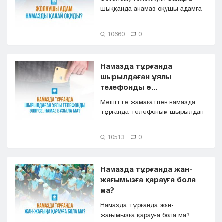
шыққанда анамаз оқушы адамға
жеңілдіктер бар деп естіп едім....
10660
0
Намазда тұрғанда
шырылдаған ұялы
телефонды ө...
Мешітте жамағатпен намазда
тұрғанда телефоным шырылдап
қалса, қатты ыңғайсыз. Намазда
т...
10513
0
Намазда тұрғанда жан-
жағымызға қарауға бола
ма?
Намазда тұрғанда жан-
жағымызға қарауға бола ма?