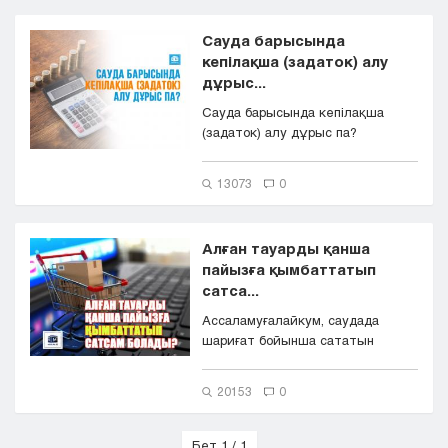
Сауда барысында
кепілақша (задаток) алу
дұрыс...
Сауда барысында кепілақша
(задаток) алу дұрыс па?
13073
0
Алған тауарды қанша
пайызға қымбаттатып
сатса...
Ассаламуғалайкум, саудада
шариғат бойынша сататын
тауардың үстіне қанша пайыз
ақша косу...
20153
0
Бет 1 / 1