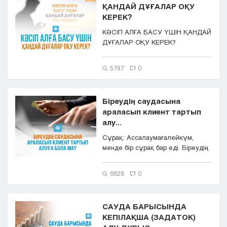
ҚАНДАЙ ДҰҒАЛАР ОҚУ
Кызылорда
КЕРЕК?
Павлодар
КӘСІП АЛҒА БАСУ ҮШІН ҚАНДАЙ
Петропавловск
ДҰҒАЛАР ОҚУ КЕРЕК?
Семей
Талдыкорган
5797
0
Тараз
Туркестан
Уральск
Біреудің саудасына
Усть-Каменогорск
араласып клиент тартып
Шымкент
алу...
Сұрақ: Ассалаумағалейкүм,
менде бір сұрақ бар еді. Біреудің
саудасына араласып кли...
6828
0
САУДА БАРЫСЫНДА
КЕПІЛАҚША (ЗАДАТОК)