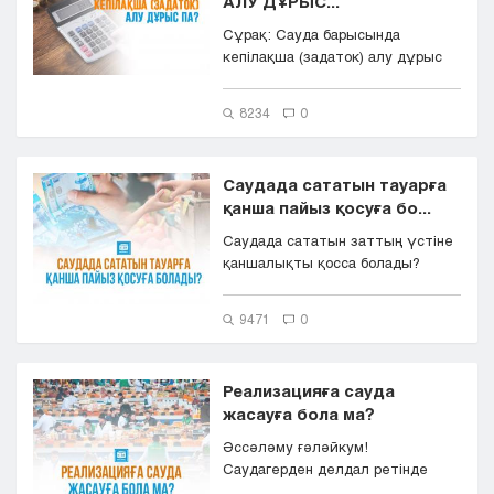
АЛУ ДҰРЫС...
Сұрақ: Сауда барысында
кепілақша (задаток) алу дұрыс
па?
8234
0
Саудада сататын тауарға
қанша пайыз қосуға бо...
Саудада сататын заттың үстіне
қаншалықты қосса болады?
9471
0
Реализацияға сауда
жасауға бола ма?
Әссәләму ғәләйкум!
Саудагерден делдал ретінде
тауар сатып алып, оның ақысын