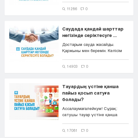
тауарды өтк...
11286
0
Саудада қандай шарттар
негізінде серіктесуге ...
Достарым сауда жасайды.
Қаржыны мен беремін. Келісім
бойынша, олар пайда тапса да,
зиян...
14903
0
Тауардың үстіне қанша
пайыз қосып сатуға
болады?
Ассалаумағалейкум! Сұрақ:
сатушы тауар үстіне қанша
пайыз қосып сатса болады?
Шариғатта...
17081
0