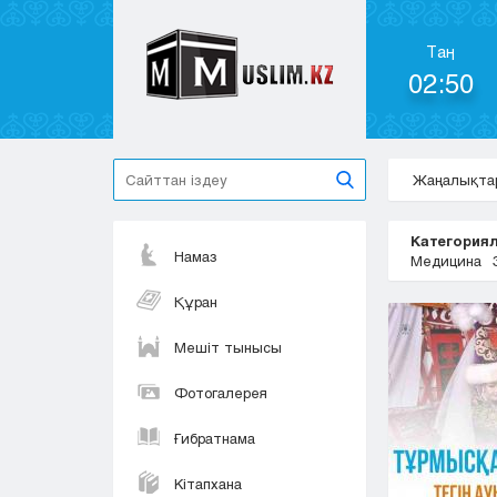
Таң
02:50
Жаңалықта
Категориял
Намаз
Медицина
Құран
Мешіт тынысы
Фотогалерея
Ғибратнама
Кітапхана