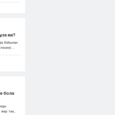
ұза ма?
ің бойынан
ение) ...
ге бола
ымды
жар таң...