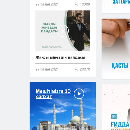
27 қазан 2021
40389
Жақсы мінездің пайдасы
27 қазан 2021
20878
Мешітімізге 3D
саяхат