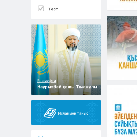
Тест
Бас муфти
Наурызбай қажы Тағанұлы
Исламмен таныс