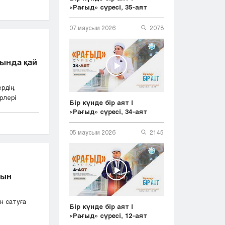
«Рағыд» сүресі, 35-аят
07 маусым 2026
2078
ында қай
рдің,
рлері
Бір күнде бір аят |
«Рағыд» сүресі, 34-аят
05 маусым 2026
2145
рын
н сатуға
Бір күнде бір аят |
«Рағыд» сүресі, 12-аят