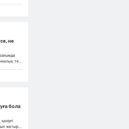
се, не
рсағымда
налық те...
туға бола
қазіргі
п жатыр....