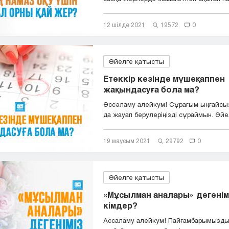
12 шілде 2021
19572
0
Әйелге қатысты
Етеккір кезінде мүшеқаппен
жақындасуға бола ма?
Әссәламу алейкум! Сұрағым ыңғайсы
да жауап берулеріңізді сұраймын. Әйел
19 маусым 2021
29792
0
Әйелге қатысты
«Мұсылман аналары» дегенім
кімдер?
Ассаламу алейкум! Пайғамбарымызд