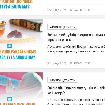
28 шілде 2021
24260
0
Әйелге қатысты
Әйел күйеуінің рұқсатынсыз 
ораза тұта а...
Ассаламу алейкум! Ережеп және шағб
айларында ораза тұтуға ниет етіп жа
Сұрайын д...
23 шілде 2021
19072
0
Әйелге қатысты
Әйелдің намаз оқу үшін ең а
қай жер?
Сәлеметсіздер ме! Ер кісінің мешітт
басқа жерлерде жамағатпен оқыған нам