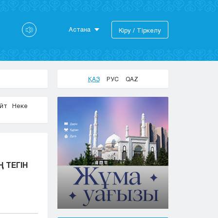
Астана
Кіру / Тіркелу
Астана
Алматы
Актау
ҚАЗ
РУС
QAZ
Актобе
Атырау
айт
Неке
Жезказган
Караганда
Кокшетау
Костанай
Кызылорда
 ТЕГІН
Павлодар
Петропавловск
Семей
Талдыкорган