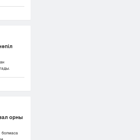
нәпіл
ан
тады.
бзал орны
е болмаса
...