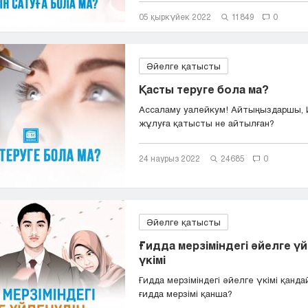
05 қыркүйек 2022
11849
0
Әйелге қатысты
Қасты теруге бола ма?
Ассаламу уалейкум! Айтыңыздаршы, 
жұлуға қатысты не айтылған?
24 наурыз 2022
24685
0
Әйелге қатысты
Ғидда мерзіміндегі әйелге ү
үкімі
Ғидда мерзіміндегі әйелге үкімі қанд
ғидда мерзімі қанша?