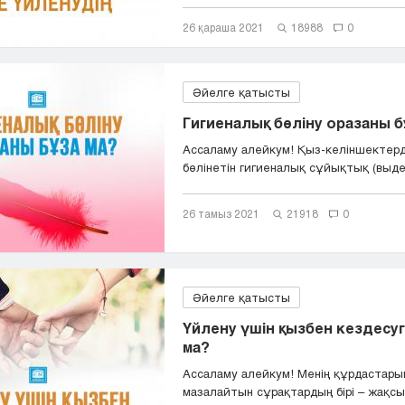
26 қараша 2021
18988
0
Әйелге қатысты
Гигиеналық бөліну оразаны б
Ассаламу алейкум! Қыз-келіншектерд
бөлінетін гигиеналық сұйықтық (выдел
26 тамыз 2021
21918
0
Әйелге қатысты
Үйлену үшін қызбен кездесу
ма?
Ассаламу алейкум! Менің құрдастар
мазалайтын сұрақтардың бірі – жақсы 