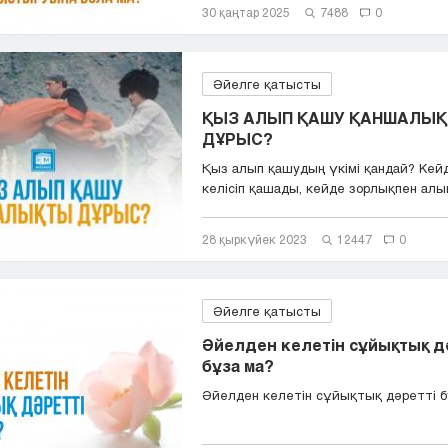
30 қаңтар 2025
7488
0
Әйелге қатысты
ҚЫЗ АЛЫП ҚАШУ ҚАНШАЛЫ
ДҰРЫС?
Қыз алып қашудың үкімі қандай? Кейд
келісіп қашады, кейде зорлықпен алып
28 қыркүйек 2023
12447
0
Әйелге қатысты
Әйелден келетін сұйықтық д
бұза ма?
Әйелден келетін сұйықтық дәретті б