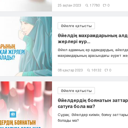
25 ақпан 2023
17780
0
Әйелге қатысты
Әйелдің махрамдарының алд
жерлері әур...
Әйел адамның ер адамдардың, әйелде
махрамдарының арасындағы әурет же
қандай?
08 қаңтар 2023
16132
0
Әйелге қатысты
Әйелдердің боянатын затта
сатуға бола ма?
Сұрақ: Әйелдер киімін, бояну заттары
болады ма?