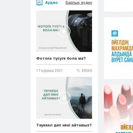
Аудио
Барлық аудио
Фотоға түсуге бола ма?
17 қараша 2021
48099
Тәуекел деп нені айтамыз?