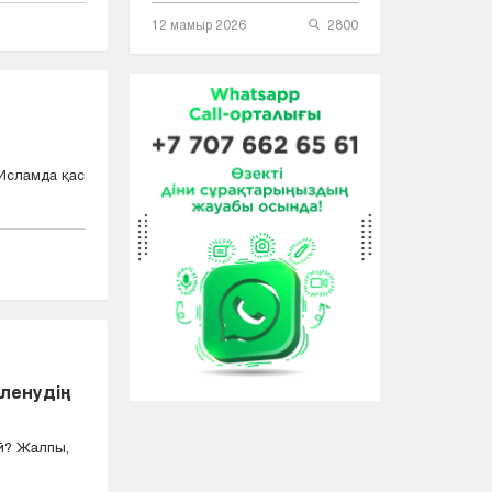
12 мамыр 2026
2800
Исламда қас
йленудің
ай? Жалпы,