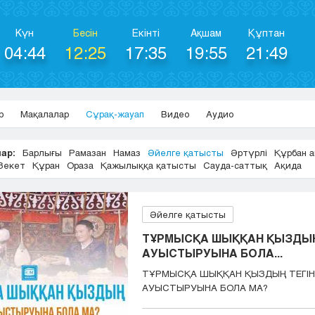
Күн
Бесін
Екінті
Ақшам
Құптан
04:44
12:25
17:35
19:55
21:49
р
Мақалалар
Сұрақ-жауап
Видео
Аудио
ар:
Барлығы
Рамазан
Намаз
Әйелге қатысты
Әртүрлі
Құрбан 
Зекет
Құран
Ораза
Қажылыққа қатысты
Сауда-саттық
Ақида
Әйелге қатысты
ТҰРМЫСҚА ШЫҚҚАН ҚЫЗДЫҢ
АУЫСТЫРУЫНА БОЛА...
ТҰРМЫСҚА ШЫҚҚАН ҚЫЗДЫҢ ТЕГІН
АУЫСТЫРУЫНА БОЛА МА?