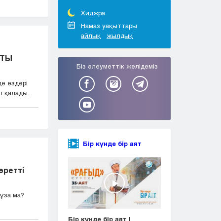
Тараз
Туркестан
Хиджра
Уральск
Намаз уақыттары
айлық
жылдық
Усть-Каменогорск
Шымкент
ҚТЫ
Біз әлеуметтік желідеміз
е өздері
 қалады...
Бір күнде бір аят
әретті
ұза ма?
Бір күнде бір аят |