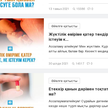
13 тамыз 2021
15586
0
Әйелге қатысты
Жүктілік өміріме қатер төндір
істеуім к...
Ассаламу алейкум! Мен жүктімін. Құ
алты айлық балам бар. Кезекті медици
30 шілде 2021
14517
0
Әйелге қатысты
Етеккір қанын дәрімен тоқта
ма?
Ассалаумағалейкум! Сұрайын дегенім, 
кезде неше түрлі мықты дәрілер шығы