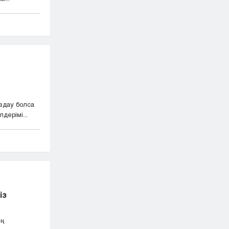
здау болса
дерімі...
із
ың