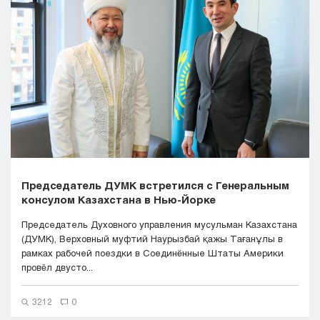
Кызылорда
Павлодар
Петропавловск
Семей
Талдыкорган
Тараз
Туркестан
Уральск
Усть-Каменогорск
Шымкент
Председатель ДУМК встретился с Генеральным
консулом Казахстана в Нью-Йорке
Председатель Духовного управления мусульман Казахстана
(ДУМК), Верховный муфтий Наурызбай қажы Тағанұлы в
рамках рабочей поездки в Соединённые Штаты Америки
провёл двусто...
3212
0