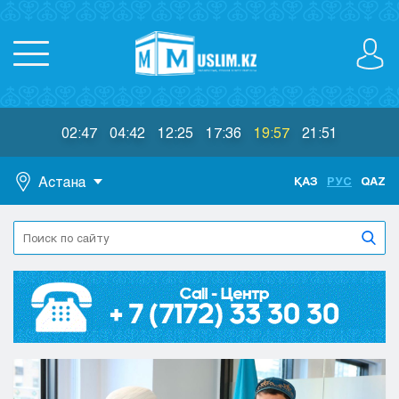
02:47
04:42
12:25
17:36
19:57
21:51
Астана
ҚАЗ
РУС
QAZ
Астана
Алматы
Актау
Актобе
Атырау
Жезказган
Караганда
Кокшетау
Костанай