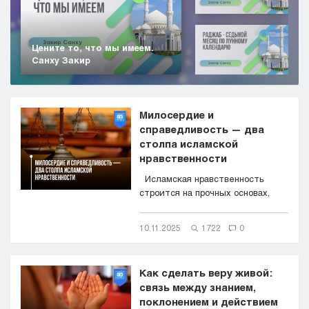
Цените то, что мы имеем.
Санху Закир
Милосердие и
справедливость — два
столпа исламской
нравственности
Исламская нравственность
строится на прочных основах,
главные из которых &mdas...
10.11.2025
1722
0
Как сделать веру живой:
связь между знанием,
поклонением и действием