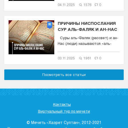
04.11.2025
1576
0
ПРИЧИНЫ НИСПОСЛАНИЯ
СУР АЛЬ-ФАЛЯК И АН-НАС
Суры аль-Фаляк (рассвет) и ан-
Нас (люди) называются «аль-
Му‘аввиза...
03.11.2025
1981
0
Посмотреть все статьи
Контакты
Виртуальный тур по мечети
© Мечеть «Хазрет Султан», 2012-2021