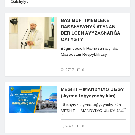
Qulshylyq
Kyzylorda
Pavlodar
BAS MÚFTI MEMLEKET
Petropavlovsk
BASShYSYNYŃ ATYNAN
Semeı
BERILGEN AÝYZAShARǴA
Taldykorgan
QATYSTY
Taraz
Búgin qasıetti Ramazan aıynda
Týrkestan
Qazaqstan Respýblıkasy
Ýralsk
Prezıdenti Qasym-Jomart
Ýst-Kamenogorsk
Toqaevtyń ...
2797
0
Shymkent
MEShIT – IMANDYLYQ UIaSY
(Jıyrma toǵyzynshy kún)
18 naýryz Jıyrma toǵyzynshy kún
MEShIT – IMANDYLYQ UIaSY اَلْحَمْدُ
لِلّ...
2691
0