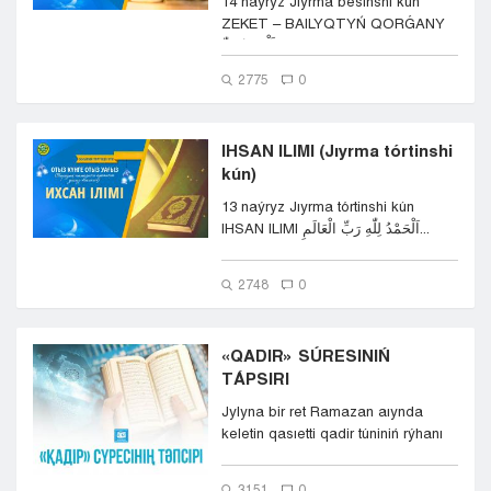
14 naýryz Jıyrma besinshi kún
ZEKET – BAILYQTYŃ QORǴANY
اَلْحَمْدُ لِلّٰ...
2775
0
IHSAN ILIMI (Jıyrma tórtinshi
kún)
13 naýryz Jıyrma tórtinshi kún
IHSAN ILIMI اَلْحَمْدُ لِلّٰهِ رَبِّ الْعَالَمِ...
2748
0
«QADIR» SÚRESINIŃ
TÁPSIRI
Jylyna bir ret Ramazan aıynda
keletin qasıetti qadir túniniń rýhanı
salmaǵy orasan zor ...
3151
0