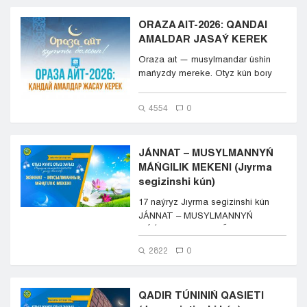
ORAZA AIT-2026: QANDAI
AMALDAR JASAÝ KEREK
Oraza aıt — musylmandar úshin
mańyzdy mereke. Otyz kún boıy
aýyz bekitip, paryzyn...
4554
0
JÁNNAT – MUSYLMANNYŃ
MÁŃGILIK MEKENI (Jıyrma
segizinshi kún)
17 naýryz Jıyrma segizinshi kún
JÁNNAT – MUSYLMANNYŃ
MÁŃGILIK MEKENI اَل...
2822
0
QADIR TÚNINIŃ QASIETI