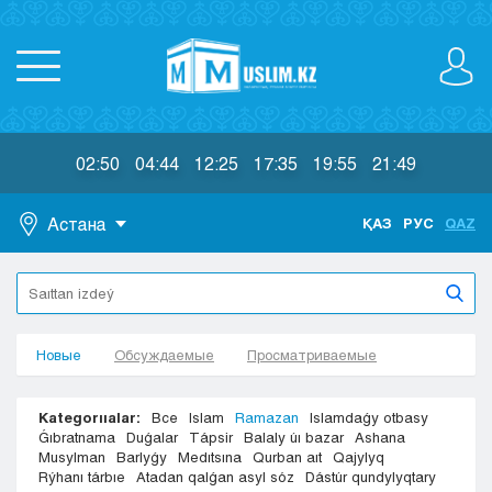
02:50
04:44
12:25
17:35
19:55
21:49
Астана
ҚАЗ
РУС
QAZ
Astana
Almaty
Aktaý
Новые
Aktobe
Обсуждаемые
Просматриваемые
Atyraý
Jezkazgan
Kategorııalar:
Все
Islam
Ramazan
Islamdaǵy otbasy
Karaganda
Ǵıbratnama
Duǵalar
Tápsir
Balaly úı bazar
Ashana
Musylman
Barlyǵy
Medıtsına
Qurban aıt
Qajylyq
Kokshetaý
Rýhanı tárbıe
Atadan qalǵan asyl sóz
Dástúr qundylyqtary
Kostanaı