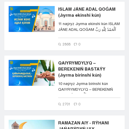
ISLAM JÁNE ADAL QOǴAM
(Jıyrma ekinshi kún)
11 naýryz Jıyrma ekinshi kún ISLAM
JÁNE ADAL QOǴAM اَلْحَمْدُ لِلّٰهِ رَبِّ
ال...
2868
0
QAIYRYMDYLYQ –
BEREKENIŃ BASTAÝY
(Jıyrma birinshi kún)
10 naýryz Jıyrma birinshi kún
QAIYRYMDYLYQ – BEREKENIŃ
BASTAÝY اَلْحَمْد...
2701
0
RAMAZAN AIY - RÝHANI
JAŃARÝDYŃ ULY