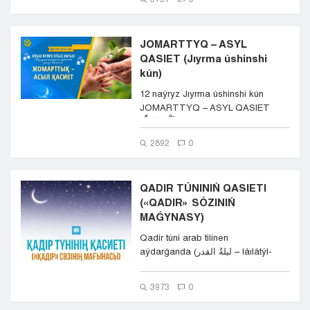
JOMARTTYQ – ASYL
QASIET (Jıyrma úshinshi
kún)
12 naýryz Jıyrma úshinshi kún
JOMARTTYQ – ASYL QASIET
اَلْحَمْدُ لِلّٰهِ...
2892
0
QADIR TÚNINIŃ QASIETI
(«QADIR» SÓZINIŃ
MAǴYNASY)
Qadir túni arab tilinen
aýdarǵanda (ليلةُ القدر – láılátýl-
qadir) &ndas...
3973
0