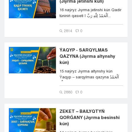
(Jıyrma jetinshi kún)
16 naýryz Jıyrma jetinshi kún Qadir
túniniń qasıeti اَلْحَمْدُ لِلّٰهِ رَبِّ ا...
2814
0
ÝAQYP - SARQYLMAS
QAZYNA (Jıyrma altynshy
kún)
15 naýryz Jıyrma altynshy kún
Ýaqyp – sarqylmas qazyna اَلْحَمْدُ
لِلّٰه...
2880
0
ZEKET – BAILYQTYŃ
QORǴANY (Jıyrma besinshi
kún)