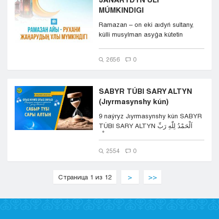
MÚMKINDIGI
Ramazan – on eki aıdyń sultany,
kúlli musylman asyǵa kútetin
qasıetti aı. Bul &nd...
2656
0
SABYR TÚBI SARY ALTYN
(Jıyrmasynshy kún)
9 naýryz Jıyrmasynshy kún SABYR
TÚBI SARY ALTYN اَلْحَمْدُ لِلّٰهِ رَبِّ
الْعَ...
2554
0
Страница 1 из 12
>
>>